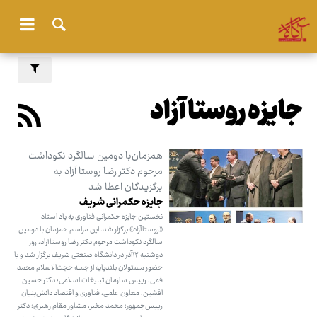
جایزه روستاآزاد
همزمان‌با دومین سالگرد نکوداشت
مرحوم دکتر رضا روستا آزاد به
برگزیدگان اعطا شد
جایزه حکمرانی شریف
نخستین جایزه حکمرانی فناوری به یاد استاد
«روستاآزاد» برگزار شد. این مراسم همزمان با دومین
سالگرد نکوداشت مرحوم دکتر رضا روستاآزاد، روز
دوشنبه ۱۲آذر در دانشگاه صنعتی شریف برگزار شد و با
حضور مسئولان بلندپایه از جمله حجت‌الاسلام محمد
قمی، رییس سازمان تبلیغات اسلامی؛ دکتر حسین
افشین، معاون علمی، فناوری و اقتصاد دانش‌بنیان
رییس‌جمهور؛ محمد مخبر، مشاور مقام رهبری؛ دکتر