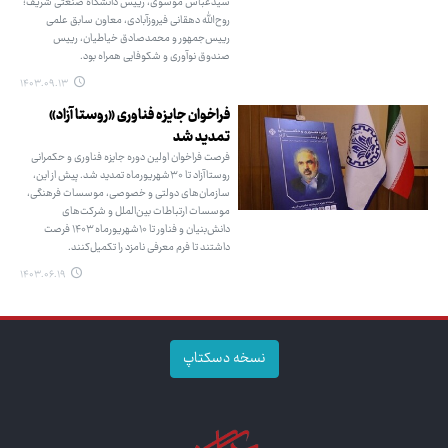
سیدعباس موسوی، رییس دانشگاه صنعتی شریف؛
روح‌الله دهقانی فیروزآبادی، معاون سابق علمی
رییس‌جمهور و محمدصادق خیاطیان، رییس
صندوق نوآوری و شکوفایی همراه بود.
۱۴۰۳.۰۹.۱۳
فراخوان جایزه فناوری «روستا آزاد»
تمدید شد
فرصت فراخوان اولین دوره جایزه فناوری و حکمرانی
روستاآزاد تا ۳۰شهریورماه تمدید شد. پیش از این،
سازمان‌های دولتی و خصوصی، موسسات فرهنگی،
موسسات ارتباطات بین‌الملل و شرکت‌های
دانش‌بنیان و فناور تا ۱۰شهریورماه ۱۴۰۳ فرصت
داشتند تا فرم معرفی نامزد را تکمیل‌کنند.
۱۴۰۳.۰۶.۱۹
نسخه دسکتاپ