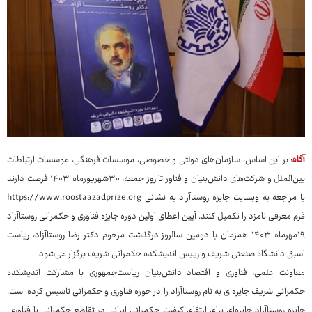
آگاه
: بر این اساس، سازمان‌های دولتی و خصوصی، موسسات فرهنگی، موسسات ارتباطات
بین‌الملل و شرکت‌های دانش‌بنیان و فناور تا روز جمعه، ۳۰شهریورماه ۱۴۰۳ فرصت دارند
با مراجعه به وبسایت جایزه روستاآزاد به نشانی https://www.roostaazadprize.org
فرم معرفی نامزد را تکمیل کنند. آیین اعطای اولین دوره جایزه فناوری و حکمرانی روستاآزاد
۱۹مهرماه ۱۴۰۳ همزمان با دومین سالروز درگذشت مرحوم دکتر رضا روستاآزاد، ریاست
اسبق دانشگاه صنعتی شریف و رییس اندیشکده حکمرانی شریف برگزار می‌شود.
معاونت علمی، فناوری و اقتصاد دانش‌بنیان ریاست‌جمهوری با مشارکت اندیشکده
حکمرانی شریف جایزه‌ای به نام روستاآزاد را در حوزه فناوری و حکمرانی تاسیس کرده است.
جایزه روستاآزاد جایزه‌ای برای ارتقای کیفیت حکمرانی ایرانی در تقاطع حکمرانی با فناوری،