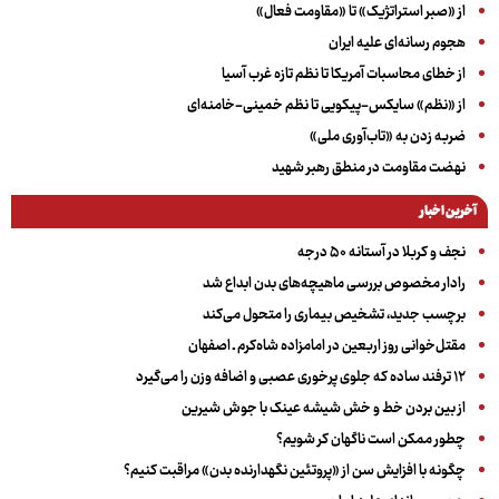
از «صبر استراتژیک» تا «مقاومت فعال»
هجوم رسانه‌ای علیه ایران
از خطای محاسبات آمریکا تا نظم تازه غرب آسیا
از «نظم» سایکس-پیکویی تا نظم خمینی-خامنه‌ای
ضربه زدن به «تاب‌آوری ملی»
نهضت مقاومت در منطق رهبر شهید
آخرین اخبار
نجف و کربلا در آستانه ۵۰ درجه
رادار مخصوص بررسی ماهیچه‌های بدن ابداع شد
برچسب جدید، تشخیص بیماری را متحول می‌کند
مقتل‌خوانی روز اربعین در امامزاده شاه‌کرم ـ اصفهان
۱۲ ترفند ساده که جلوی پرخوری عصبی و اضافه ‌وزن را می‌گیرد
از بین بردن خط و خش شیشه عینک با جوش شیرین
چطور ممکن است ناگهان کر شویم؟
چگونه با افزایش سن از «پروتئین نگهدارنده بدن» مراقبت کنیم؟