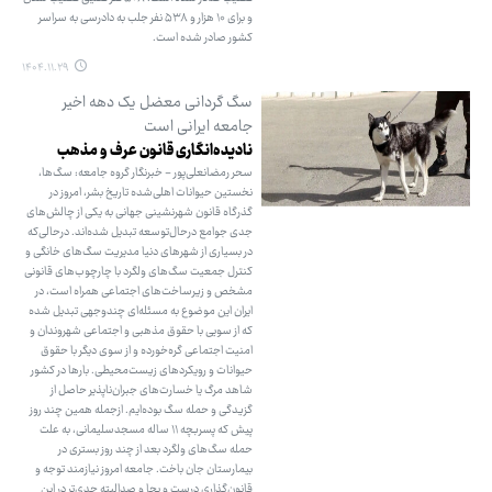
و برای ۱۰ هزار و ۵۳۸ نفر جلب به دادرسی به سراسر
کشور صادر شده است.
۱۴۰۴.۱۱.۲۹
سگ گردانی معضل یک دهه اخیر
جامعه ایرانی است
نادیده‌انگاری قانون عرف و مذهب
سحر رمضانعلی‌پور - خبرنگار گروه جامعه: سگ‌ها،
نخستین حیوانات اهلی‌شده تاریخ بشر، امروز در
گذرگاه قانون شهرنشینی جهانی به یکی از چالش‌های
جدی جوامع درحال‌توسعه تبدیل شده‌اند. درحالی‌که
در بسیاری از شهرهای دنیا مدیریت سگ‌های خانگی و
کنترل جمعیت سگ‌های ولگرد با چارچوب‌های قانونی
مشخص و زیرساخت‌های اجتماعی همراه است، در
ایران این موضوع به مسئله‌ای چندوجهی تبدیل شده
که از سویی با حقوق مذهبی و اجتماعی شهروندان و
امنیت اجتماعی گره‌خورده و از سوی دیگر با حقوق
حیوانات و رویکردهای زیست‌محیطی. بارها در کشور
شاهد مرگ یا خسارت‌های جبران‌ناپذیر حاصل از
گزیدگی و حمله سگ بوده‌ایم. ازجمله همین چند روز
پیش که پسربچه ۱۱ ساله مسجدسلیمانی، به علت
حمله سگ‌های ولگرد بعد از چند روز بستری در
بیمارستان جان باخت. جامعه امروز نیازمند توجه و
قانون‌گذاری درست و بجا و صدالبته جدی‌تر در این