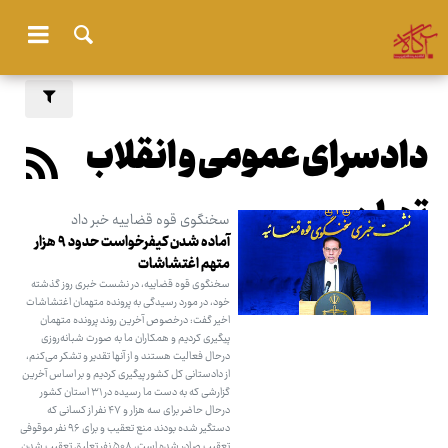
دادسرای عمومی و انقلاب
تهران
سخنگوی قوه قضاییه خبر داد
آماده شدن کیفرخواست حدود ۹ هزار
متهم اغتشاشات
سخنگوی قوه قضاییه، در نشست خبری روز گذشته
خود، در مورد رسیدگی به پرونده متهمان اغتشاشات
اخیر گفت: درخصوص آخرین روند پرونده متهمان
پیگیری کردیم و همکاران ما به صورت شبانه‌روزی
درحال فعالیت هستند و از آنها تقدیر و تشکر می‌کنم،
از دادستانی کل کشور پیگیری کردیم و بر اساس آخرین
گزارشی که به دست ما رسیده در ۳۱ استان کشور
درحال حاضر برای سه هزار و ۴۷ نفر از کسانی که
دستگیر شده بودند منع تعقیب و برای ۹۶ نفر موقوفی
تعقیب صادر شده است، ۵۰۸ نفر تعلیق تعقیب شدن