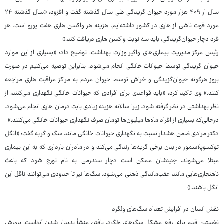
سال از ۴۰۹ هزار مورد حیوان گزیدگی طی سال گذشته گفت و افزود: «سال گذشته ۲۴
مورد فوت ناشی از هاری در کشور داشته‌ایم. هزینه هر واکسن هاری هفت یورو است. هر
فرد دچار حیوان‌گزیدگی، باید سه نوبت واکسن هاری دریافت کند.»
رئیس مرکز مدیریت بیماری‌های واگیر وزارت بهداشت، توضیح داد: «بسیاری از این موارد
حیوان گزیدگی توسط حیوانات خانگی انجام می‌شود. بنابراین توصیه می‌کنیم در صورت
بروز هرگونه حیوان‌گزیدگی و خراش توسط حیوان مردم به مراکز مراقبت هاری مراجعه
کنند.» وی تاکید کرد: «باید قواعدی برای افرادی که حیوانات خانگی نگهداری می‌کنند، از
نظر بهداشتی در نظر گرفته شود. زیرا سالانه هزینه زیادی بابت درمان هاری انجام می‌شود.
درحالی‌که بسیاری از افراد ماه‌ها میلیون‌ها تومان صرف نگهداری حیوانات خانگی می‌کنند.»
دکتر مرادی ضمن هشدار نسبت به نگهداری حیوانات خانگی مانند سگ و گربه گفت: «انگل
توکسوپلاسموز در بدن برخی گربه‌ها زندگی می‌کند و در مادران بارداری که به این بیماری
مبتلا می‌شوند، جنینشان ممکن است دچار سندرمی به نام تورچ شود که باعث
ناهنجاری‌هایی مانند عقب‌ماندگی ذهنی می‌شود. سگ‌ها نیز تا حدودی می‌توانند ناقل این
انگل باشند.»
نقش انسان در افزایش تعداد سگ‌های ولگرد
نخستین قدم برای رفع مشکل سگ‌های ولگرد، یافتن منشأ پدیدار شدن آنهاست. پرورش