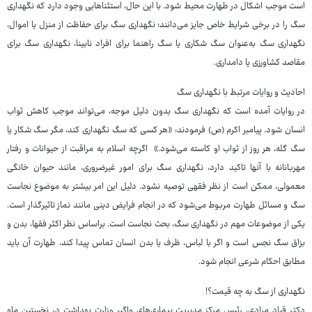
است موجب اشکال در طهارت محیط شود. با این حال، استثناهایی وجود دارد که نگهداری
سگ را در برخی شرایط خاص جایز می‌دانند؛ نگهداری سگ برای حفاظت از منزل یا اموال،
نگهداری سگ به‌عنوان سگ شکاری یا سگ راهنما برای افراد نابینا، نگهداری سگ برای
مقاصد کشاورزی یا دامداری.
احادیث و روایات مرتبط با نگهداری سگ
در روایات آمده است که نگهداری سگ بدون دلیل موجه، می‌تواند موجب کاهش ثواب
انسان شود. پیامبر اکرم (ص) فرمودند: «هر کسی که سگ نگهداری کند، مگر سگ شکار یا
سگ گله، هر روز از ثواب او کاسته می‌شود.» اگرچه اسلام به مراقبت از حیوانات و رفتار
مهربانانه با آنها تاکید دارد، نگهداری سگ برای امور غیرضروری، مانند حیوان خانگی
معمولی، ممکن است از نظر فقهی توصیه نشود. دلیل این امر بیشتر به موضوع نجاست
سگ و مسائل طهارت مربوط می‌شود که در انجام فرایض دینی مانند نماز تاثیرگذار است.
یکی از موضوعات مهم در نگهداری سگ، بحث نجاست است. براساس نظر اکثر فقها، بدن و
بزاق سگ نجس است و اگر با لباس، ظرف یا بدن انسان تماس پیدا کند، طهارت آن باید
مطابق احکام شرعی انجام شود.
نگهداری از سگ به چه قیمت؟!
دکتر قباد مرادی، رئیس مرکز مدیریت بیماری‌های واگیر وزارت بهداشت در نخستین ماه