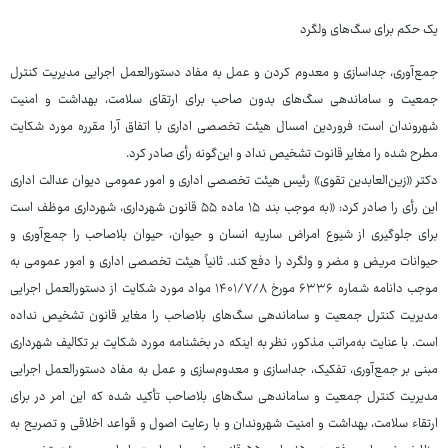
یک حکم برای سگ‌های ولگرد
جمع‌آوری، جداسازی و معدوم کردن و عمل به مفاد دستورالعمل اجرایی مدیریت کنترل
جمعیت و ساماندهی سگ‌های بدون صاحب برای ارتقای سلامت، بهداشت و امنیت
شهروندان است؛ فروردین امسال هیئت تخصصی اداری با اتفاق آرا مقرره مورد شکایت
مطرح شده را مغایر قانوت تشخیص نداد و این‌گونه رأی صادر کرد.
دکتر «زین‌العابدین تقوی» رئیس هیئت تخصصی اداری و امور عمومی دیوان عدالت اداری
این رأی را صادر کرد: «به موجب بند ۱۵ ماده ۵۵ قانون شهرداری، شهرداری موظف است
برای جلوگیری از شیوع امراض ساریه انسان و حیوان، حیوان بلاصاحب را جمع‌آوری و
حیوانات مریض و مضر و ولگرد را دفع کند. ثانیاً هیئت تخصصی اداری و امور عمومی به
موجب دانامه شماره ۶۳۳۶ مورخ ۱۴۰۱/۷/۸ مواد مورد شکایت از دستورالعمل اجرایی
مدیریت کنترل جمعیت و ساماندهی سگ‌های بلاصاحب را مغایر قانون تشخیص نداده
است. با عنایت به‌مراتب مذکور، نظر به اینکه در بخشنامه مورد شکایت بر تکالیف شهرداری
مبنی بر جمع‌آوری، تفکیک، جداسازی و معدوم‌سازی و عمل به مفاد دستورالعمل اجرایی
مدیریت کنترل جمعیت و ساماندهی سگ‌های بلاصاحب تأکید شده که این امر در برای
ارتقاء سلامت، بهداشت و امنیت شهروندان و با رعایت اصول و قواعد اخلاقی و تصریح به