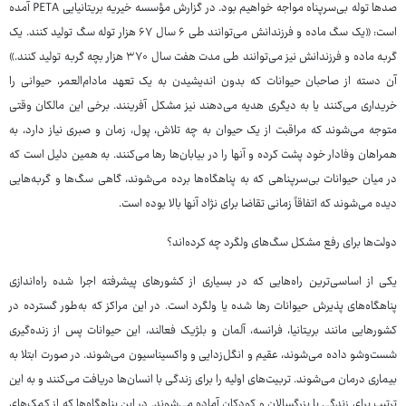
صدها توله بی‌سرپناه مواجه خواهیم بود. در گزارش مؤسسه خیریه بریتانیایی PETA آمده
است: «یک سگ ماده و فرزندانش می‌توانند طی ۶ سال ۶۷ هزار توله سگ تولید کنند. یک
گربه ماده و فرزندانش نیز می‌توانند طی مدت هفت سال ۳۷۰ هزار بچه گربه تولید کنند.»
آن دسته از صاحبان حیوانات که بدون اندیشیدن به یک تعهد مادام‌العمر، حیوانی را
خریداری می‌کنند یا به دیگری هدیه می‌دهند نیز مشکل‌ آفرینند. برخی این مالکان وقتی
متوجه می‌شوند که مراقبت از یک حیوان به چه تلاش، پول، زمان و صبری نیاز دارد، به
همراهان وفادار خود پشت کرده و آنها را در بیابان‌ها رها می‌کنند. به همین دلیل است که
در میان حیوانات بی‌سرپناهی که به پناهگاه‌ها برده می‌شوند، گاهی سگ‌ها و گربه‌هایی
دیده می‌شوند که اتفاقاً زمانی تقاضا برای نژاد آنها بالا بوده است.
دولت‌ها برای رفع مشکل سگ‌های ولگرد چه کرده‌اند؟
یکی از اساسی‌ترین راه‌هایی که در بسیاری از کشورهای پیشرفته اجرا شده راه‌اندازی
پناهگاه‌های پذیرش حیوانات رها شده یا ولگرد است. در این مراکز که به‌طور گسترده در
کشورهایی مانند بریتانیا، فرانسه‌، آلمان و بلژیک فعالند، این حیوانات پس از زنده‌گیری
شست‌وشو داده می‌شوند، عقیم و انگل‌زدایی و واکسیناسیون می‌شوند. در صورت ابتلا به
بیماری درمان می‌شوند. تربیت‌های اولیه را برای زندگی با انسان‌ها دریافت می‌کنند و به این
ترتیب برای زندگی با بزرگسالان و کودکان آماده می‌شوند. در این پناهگاه‌ها که از کمک‌های