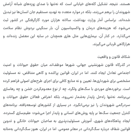
هستند. نتیجه، تشکیل گله‌های خیابانی است که نه‌تنها با صدای زوزه‌های شبانه آرامش
شهروندان را برهم می‌زنند، بلکه در موارد متعدد به تهدید مستقیم جان انسان‌ها نیز تبدیل
شده‌اند. براساس آمار وزارت بهداشت، سالانه هزاران مورد گازگرفتگی در کشور ثبت
می‌شود که هزینه‌های درمان و واکسیناسیون آن، بار سنگینی بردوش نظام سلامت
می‌گذارد. در کنار آن، بیماری‌هایی مثل هاری همچنان در سایه این معضل زنده‌اند و
هرازگاهی قربانی می‌گیرند.
شکاف قانون و واقعیت
در گذرگاه قانون شهرنشینی جهانی، شهرها موظف‌اند میان حقوق حیوانات و امنیت
اجتماعی تعادل ایجاد کنند. اما در ایران، قوانین پراکنده و گاهی متناقض، نه مسئولیت
مشخصی برای شهرداری‌ها، تعیین و نه منابع کافی برای اجرای طرح‌های اصولی فراهم کرده
است. برخوردهای موردی با سگ‌های ولگرد، چه از نوع معدوم‌کردن خشن و چه رهاسازی
بی‌برنامه، نه‌تنها راه‌حل پایدار به‌شمار نمی‌رود، بلکه اعتراض فعالان حقوق حیوانات و
سردرگمی شهروندان را نیز برمی‌انگیزد. در بسیاری از کشورهای توسعه‌یافته، برنامه‌های
کنترل جمعیت سگ‌ها بر پایه روش‌های انسانی و پایدار اجرا می‌شود؛ عقیم‌سازی گسترده،
ایجاد پناهگاه‌های شهری، آموزش مسئولیت‌پذیری به صاحبان حیوانات خانگی و تدوین
قوانین شفاف درباره سگ‌گردانی در معابر عمومی. اما در ایران، هنوز سگ‌گردانی به‌مثابه