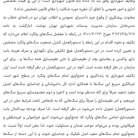
وظایف شهرداری وفق بند ۱۵ ماده ۵۵ قانون شهرداری است؛ از این رو هیئت تخصصی
اداری و امور عمومی با اتفاق آرا، مقرره مورد شکایت را مغایر قانون تشخیص نداد.»
معاونت پیشگیری از وقوع جرم دادسرای عمومی و انقلاب تهران نیز در نامه‌ای خطاب به
مدیرعامل سازمان مدیریت پسماند شهرداری تهران نوشت: «بازگشت به نامه
۳۷۶۷۴۵/۶۱۷ مورخ ۱۴۰۱/۴/۲۳ در رابطه با معضل سگ‌های ولگرد اعلام می‌دارد که
تکلیف و نحوه اقدام در این رابطه را دستورالعمل کنترل جمعیت سگ‌های ولگرد مشخص
و تعیین کرده است در این دستورالعمل هیچ تکلیفی برای نگهداری و صرف هزینه بابت
دارو، واکسن و رهاسازی بعد از عقیم‌سازی یا حتی عقیم‌سازی همه سگ‌ها و... برای این
سازمان در نظر گرفته نشده است. آنچه در این دستورالعمل در نظر گرفته شده است اول
تکلیف شهرداری به زنده‌گیری و جمع‌آوری تمام سگ‌های ولگرد در سطح شهر است،
غربالگری سریع این سگ‌ها با همکاری اداره کل دامپزشکی و جداسازی سگ‌های اصیل
مفید (مفید صرفاً برای گله مدنظر بوده است و لاغیر) و دوم معدوم‌سازی سریع سگ‌های
غیرمفید و امر عقیم‌سازی را صرفاً برای سگ‌هایی که به اشخاص (تحت شرایط مقرر در این
دستورالعمل) تحویل داده می‌شود در نظر گرفته است. لذا صرف بودجه بیت‌المال بابت
عقیم‌سازی تمامی سگ‌های ولگرد که جمع‌آوری می‌شوند امری غیراصولی و غیرمنطقی و
غیرقانونی بوده و می‌تواند موجب ضمان و مسئولیت شود. لذا مقرر است اولاً نسبت به
جمع‌آوری تمام سگ‌های مفید اصل تفکیک و جداسازی شوند و با این دسته از سگ‌ها