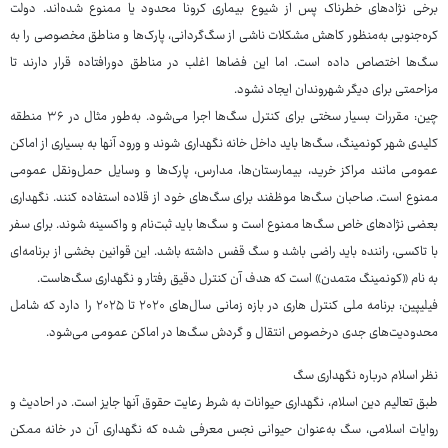
برخی نژادهای خطرناک پس از شیوع بیماری کرونا محدود یا ممنوع شده‌اند. دولت
کره‌جنوبی به‌منظور کاهش مشکلات ناشی از سگ‌گردانی، پارک‌ها و مناطق مخصوصی را به
سگ‌ها اختصاص داده است. اما این فضاها اغلب در مناطق دورافتاده قرار دارند تا
مزاحمتی برای دیگر شهروندان ایجاد نشود.
چین: مقررات بسیار سختی برای کنترل سگ‌ها اجرا می‌شود. به‌طور مثال در ۳۶ منطقه
کلیدی شهر کونمینگ، سگ‌ها باید داخل خانه نگهداری شوند و ورود آنها به بسیاری از اماکن
عمومی مانند مراکز خرید، بیمارستان‌ها، مدارس، پارک‌ها و وسایل حمل‌ونقل عمومی
ممنوع است. صاحبان سگ‌ها موظفند برای سگ‌های خود از قلاده استفاده کنند. نگهداری
بعضی نژادهای خاص سگ‌ها ممنوع است و سگ‌ها باید ثبت‌نام و واکسینه شوند. برای سفر
با تاکسی، راننده باید راضی باشد و سگ قفس داشته باشد. این قوانین بخشی از برنامه‌ای
به نام «کونمینگ متمدن» است که هدف آن کنترل دقیق رفتار و نگهداری سگ‌هاست.
فیلیپین: برنامه ملی کنترل هاری در بازه زمانی سال‌های ۲۰۲۰ تا ۲۰۲۵ را دارد که شامل
محدودیت‌های جدی درخصوص انتقال و گردش سگ‌ها در اماکن عمومی می‌شود.
نظر اسلام درباره نگهداری سگ
طبق تعالیم دین اسلام، نگهداری حیوانات به شرط رعایت حقوق آنها جایز است. در احادیث و
روایات اسلامی، سگ به‌عنوان حیوانی نجس معرفی شده که نگهداری آن در خانه ممکن