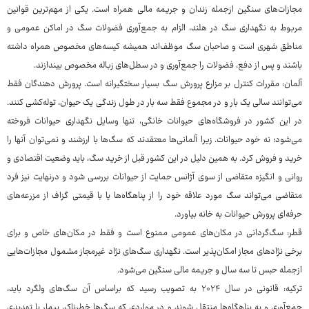
مجازات‌های سنگین ازجمله زندان و جریمه مالی همراه است. یکی از مهم‌ترین قوانین
مربوط به نگهداری سگ در هلند، الزام به جمع‌آوری فضولات سگ در اماکن عمومی و
مناطق شهری است و صاحبان سگ موظف‌اند همیشه کیسه‌های مخصوص همراه داشته
باشند و پس از دفع، فضولات را جمع‌آوری و در سطل‌های زباله مخصوص بیندازند.
آلمان: مقررات کنترل بر مزارع پرورش سگ بسیار سختگیرانه است. پرورش دهندگان فقط
می‌توانند سالی یک بار و در مجموع فقط سه بار در طول زندگی یک حیوان، توله‌کشی کنند.
در این کشور در فروشگاه‌های حیوانات خانگی، تنها وسایل نگهداری حیوانات فروخته
می‌شود؛ نه خود حیوانات. زیرا آلمانی‌ها معتقدند که سگ‌ها با ارزشند و نمی‌توان آنها را
خرید و فروش کرد. به همین دلیل در این کشور قبل از خرید سگ، باید وضعیت اقتصادی و
روانی و انگیزه متقاضی از سوی آژانس حمایت از حیوانات بررسی شود و درنهایت نیز فرد
متقاضی می‌تواند سگ مورد علاقه خود را از پناهگاه‌ها یا با قیمتی گزاف از مزرعه‌های
حرفه‌ای پرورش حیوانات به خانه بیاورد.
قطر: سگ‌گردانی در مکان‌های عمومی ممنوع است و فقط در مکان‌های خاص و برای
برخی نژادهای مجاز امکان‌پذیر است. نگهداری سگ‌های نژاد غیرمجاز مشمول مجازات‌هایی
ازجمله حبس تا سه سال و جریمه مالی سنگین می‌شود.
ترکیه: قانونی در سال ۲۰۲۴ به تصویب رسید که براساس آن سگ‌های ولگرد باید،
جمع‌آوری و به پناهگاه‌ها منتقل شوند و در مواردی که سگ‌ها خطرناک، بیمار یا تهدیدی