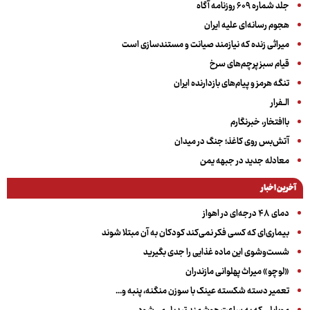
جلد شماره ۶۰۹ روزنامه آگاه
هجوم رسانه‌ای علیه ایران
میراثی زنده که نیازمند صیانت و مستندسازی است
قیام سبز پرچم‌های سرخ
تنگه هرمز و پیام‌های بازدارنده ایران
الــفرار
باافتخار، خبرنگارم
آتش‌بس روی کاغذ؛ جنگ در میدان
معادله جدید در جبهه یمن
آخرین اخبار
دمای ۴۸ درجه‌ای در اهواز
بیماری‌ای که کسی فکر نمی‌کند کودکان به آن مبتلا شوند
شست‌وشوی این ماده غذایی را جدی بگیرید
«لوچو» میراث پهلوانی مازندران
تعمیر دسته شکسته عینک با سوزن منگنه، پنبه و...