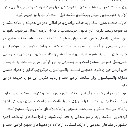
برای سلامت عمومی باشند، امکان معدوم‌کردن آنها وجود دارد. علاوه بر این، قانون ترکیه
الزام به عقیم‌سازی و میکروچیپ‌گذاری سگ‌ها قبل از ثبت‌نام آنها را نیز دربرمی‌گیرد.
امارات متحده عربی: سگ باید هنگام پیاده‌روی در اماکن عمومی همیشه با قلاده باشد و
در صورت رعایت نکردن این قانون، جریمه‌هایی تا هزاران درهم اعمال می‌شود. علاوه بر
این، بعضی نژادهای خاص که به‌عنوان خطرناک شناخته شده‌اند باید هنگام حضور در
اماکن عمومی از قلاده و دهان‌بند استفاده کنند و رعایت نکردن این موضوع نیز
جریمه‌های مالی به همراه دارد. ورود سگ به پارک‌ها، سواحل، مراکز خرید و وسایل
حمل‌ونقل عمومی ممنوع است و توجه‌نکردن به این قوانین می‌تواند منجر به جریمه و
حتی گرفتن حیوان شود. همچنین ثبت‌نام، واکسیناسیون، میکروچیپ‌گذاری و همراه داشتن
مدارک واکسیناسیون برای سگ‌ها الزامی است و رعایت نکردن این موارد جریمه در پی
دارد.
عربستان: در این کشور نیز قوانین سختگیرانه‌ای برای واردات و نگهداری سگ‌ها وجود دارد.
ورود سگ‌ها به این کشور تنها با ویزای کار یا اقامت مجاز است و ویزای توریستی اجازه
واردات حیوانات خانگی را نمی‌دهد. همچنین واردات نژادهای خاص و بزرگ ممنوع است.
کره‌جنوبی: سگ‌ها باید از دو ماهگی به بعد ثبت شوند و تنها سگ‌های ثبت‌شده اجازه
حضور در فضاهای عمومی را دارند. استفاده از قلاده در محیط‌های شهری الزامی است و