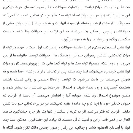
دهندگان حیوانات، مراکز توله‌کشی و تجارت حیوانات خانگی سهم عمده‌ای در شکل‌گیری
این بحران دارند؛ زیرا در این مراکز تعداد توله‌ سگ‌ها و بچه گربه‌هایی که به دنیا می‌آیند
معمولاً بسیار بیشتر از شمار متقاضیان خرید آنهاست و به همین دلیل این مراکز بخشی از
حیواناتشان را پس از مدتی رها می‌کنند. به این ترتیب این حیوانات رها شده، جمعیت
سگ‌های ولگرد و بی‌خان‌مان را به وجود می‌آورند.
توله‌کشی آسیب‌های دیگری نیز به جامعه حیوانات وارد می‌کند: اول اینکه با خرید هر توله از
مراکز توله‌کشی، شانس پذیرفتن حیوانی از پناهگاه‌های حیوانات توسط خانواده‌ها از بین
می‌رود. و دوم اینکه، معمولا توله سگ‌ها و توله گربه‌هایی که از پرورش‌دهندگان و مراکز
توله‌کشی خریداری می‌شوند، تنها چند هفته پس از تولدشان از مادرانشان جدا شده و به
فروش می‌رسند. این باعث می‌شود که توله‌ها از لحاظ جسمی و روانی ضعیف باشند،
به‌شدت آسیب‌پذیر و زود بیمار شوند و احتمال غیراجتماعی شدنشان نیز بیشتر شود و
همین موضوع احتمال رها شدن دوباره آنها را افزایش می‌دهد. آن دسته از افرادی که
حیوان خانگی خود را (چه نر و چه ماده) عقیم نمی‌کنند نیز در بی‌خانمانی حیوانات نقش
دارند. افرادی که فکر می‌کنند اگر به گربه یا سگشان تنها یک بار اجازه جفت‌گیری بدهند
اتفاق بدی نمی‌افتد، از این واقعیت غافل هستند که پیامد این جفت‌گیری، ممکن است چند
توله با آینده‌ای نامعلوم باشد و چنانچه این رفتار از سوی چندین مالک تکرار شود، آنگاه با