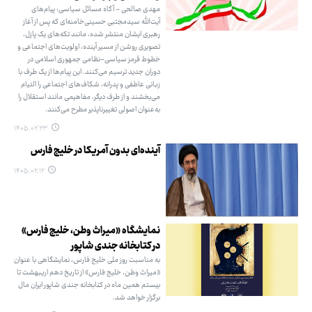
مهدی صالحی - آگاه مسائل سیاسی: پیام‌های
آیت‌الله سیدمجتبی حسینی‌خامنه‌ای که پس از آغاز
رهبری ایشان منتشر شده، مانند تکه‌های یک پازل،
تصویری روشن از مسیر آینده، اولویت‌های اجتماعی و
خطوط قرمز سیاسی-نظامی جمهوری اسلامی در
دوران جدید ترسیم می‌کنند. این پیام‌ها از یک طرف با
زبانی عاطفی و پدرانه، شکاف‌های اجتماعی را التیام
می‌بخشند و از طرف دیگر، مفاهیمی مانند استقلال را
به‌عنوان اصولی تغییرناپذیر مطرح می‌کنند.
۱۴۰۵.۰۲.۲۳
آینده‌ای بدون آمریکا در خلیج فارس
۱۴۰۵.۰۲.۱۲
نمایشگاه «میراث وطن، خلیج فارس»
در کتابخانه جندی شاپور
به مناسبت روز ملی خلیج فارس، نمایشگاهی با عنوان
«میراث وطن، خلیج فارس» از تاریخ دهم اریبهشت تا
بیستم همین ماه در کتابخانه جندی شاپور ایران مال
برگزار خواهد شد.