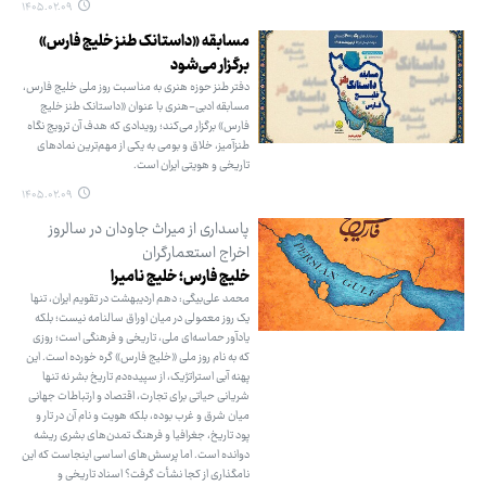
۱۴۰۵.۰۲.۰۹
مسابقه «داستانک طنز خلیج فارس»
برگزار می‌شود
دفتر طنز حوزه هنری به مناسبت روز ملی خلیج فارس،
مسابقه ادبی-هنری با عنوان «داستانک طنز خلیج
فارس» برگزار می‌کند؛ رویدادی که هدف آن ترویج نگاه
طنزآمیز، خلاق و بومی به یکی از مهم‌ترین نمادهای
تاریخی و هویتی ایران است.
۱۴۰۵.۰۲.۰۹
پاسداری از میراث جاودان در سالروز
اخراج استعمارگران
خلیج فارس؛ خلیج نامیرا
محمد علی‌بیگی: دهم اردیبهشت در تقویم ایران، تنها
یک روز معمولی در میان اوراق سالنامه نیست؛ بلکه
یادآور حماسه‌ای ملی، تاریخی و فرهنگی است؛ روزی
که به نام روز ملی «خلیج فارس» گره خورده است. این
پهنه آبی استراتژیک، از سپیده‌دم تاریخ بشر نه تنها
شریانی حیاتی برای تجارت، اقتصاد و ارتباطات جهانی
میان شرق و غرب بوده، بلکه هویت و نام آن در تار و
پود تاریخ، جغرافیا و فرهنگ تمدن‌های بشری ریشه
دوانده است. اما پرسش‌های اساسی اینجاست که این
نامگذاری از کجا نشأت گرفت؟ اسناد تاریخی و