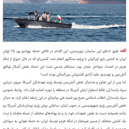
آگاه:
طبق ادعای این سازمان تروریستی، این اقدام در تلافی حمله پهپادی روز ۲۵ ژوئن
ایران به کشتی باری اورلاولی با پرچم سنگاپور انجام شد؛ کشتی‌ای که در حال خروج از تنگه
هرمز در امتداد سواحل عمان بود. سنتکام مدعی شده این حمله نقض آشکار توافق
آتش‌بس و تهدیدی علیه آزادی کشتیرانی بین‌المللی بوده است!
اما پس از این تجاوز و به‌دنبال نقض آتش‌بس توسط رژیم عهدشکن آمریکا، نیروی دریایی
سپاه پاسداران نقاط استقرار ارتش آمریکا در منطقه را مورد اصابت قرار داد. روابط عمومی
سپاه پاسداران انقلاب اسلامی صبح روز شنبه طی بیانیه‌ای در این رابطه اعلام کرد: به دنبال
نقض آتش‌بس رژیم صهیونیستی در جنوب لبنان، ساعاتی پیش رژیم پیمان‌شکن آمریکا نیز
مانند همیشه دست به نقض تعهدات خود زد و به بهانه‌های مختلف از جمله مقابله با تردد
یک کشتی متخلف از مسیر غیرمجاز در تنگه هرمز توسط ایران، به حمله هوایی به سواحل