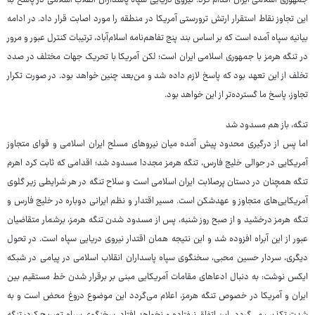
جمهوری اسلامی ایران اقدام کرد. نیروی دریایی سپاه پاسداران انقلاب اسلامی در پاسخ به
این تجاوز نقاط استقرار ارتش ترورستی آمریکا در منطقه را مورد اصابت قرار داد. در ادامه
بیانیه سپاه آمده است که بر اساس بند پنج تفاهم‌نامه اسلام‌آباد، ترتیبات کنترل عبور و مرور
در تنگه هرمز با جمهوری اسلامی ایران است؛ لکن آمریکا با تحریک جهات مختلف در صدد
تخلف از این تعهد بود که پاسخ لازم داده شد و من‌بعد چنین خواهد بود. در صورت تکرار
تجاوز، پاسخ ما گسترده‌تر از این خواهد بود.
تنگه، باز هم مسدود شد
اما پس از درگیری محدود پیش آمده میان نیروهای مسلح ایران اسلامی و قوای متجاوز
آمریکایی در حوالی خلیج فارس، تنگه هرمز مجددا مسدود شد؛ اقدامی که ثابت کرد اهرم
تنگه همچنان در دستان پرصلابت ایران اسلامی است و سلاح تنگه در هر شرایطی زیر گلوی
آمریکایی‌های متجاوز و عهدشکن است. مسیر اقتدار و نظم ایرانی دوباره در خلیج فارس و
تنگه هرمز درخشید و از صبح روز شنبه، پس از مسدود شدن تنگه هرمز، برشمار متقاضیان
عبور از این آبراه افزوده شد و این نتیجه همان اقتدار نیروی دریایی سپاه است. در تحول
دیگری، سردار حسین محبی، سخنگوی سپاه پاسداران انقلاب اسلامی در پیامی در شبکه
ایکس نوشت: به دنبال ادعاهای مقامات آمریکایی مبنی بر برقرار شدن خط مستقیم بین
ایران و آمریکا در خصوص تنگه هرمز، اعلام می‌گردد این موضوع دروغ محض است و به