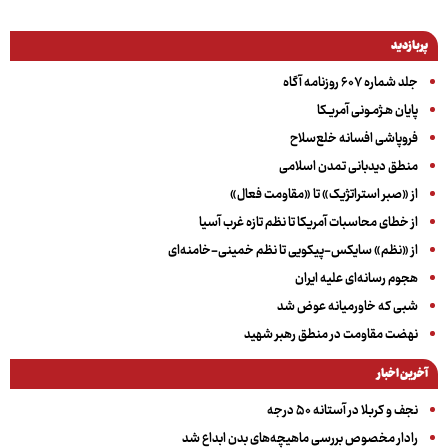
پربازدید
جلد شماره ۶۰۷ روزنامه آگاه
پایان هـژمـونی آمریـکا
فروپاشی افسانه خلع‌سلاح
منطق دیدبانی تمدن اسلامی
از «صبر استراتژیک» تا «مقاومت فعال»
از خطای محاسبات آمریکا تا نظم تازه غرب آسیا
از «نظم» سایکس-پیکویی تا نظم خمینی-خامنه‌ای
هجوم رسانه‌ای علیه ایران
شبی که خاورمیانه عوض شد
نهضت مقاومت در منطق رهبر شهید
آخرین اخبار
نجف و کربلا در آستانه ۵۰ درجه
رادار مخصوص بررسی ماهیچه‌های بدن ابداع شد