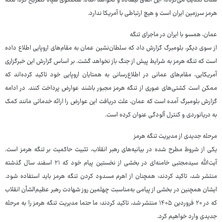
شدت تکذیب می‌گردد، این اتفاق نیفتاده و نخواهد افتاد. سخنگوی سپاه تصریح کرد: تنگه
هرمز سرزمین ایران است و هیچ ارتباطی با آمریکا ندارد.
عمان، همسو با ایران در ماجرای تنگه
از سوی دیگر، بلومبرگ گزارش داد که سلطان‌نشین عمان به مقام‌های اروپایی اطلاع داده
است که تنگه هرمز به شرایط پیش از جنگ باز نخواهد گشت. بر اساس گزارش این خبرگزاری
آمریکایی،‌ مقام‌های عمانی در اطلاع‌رسانی به همتایان اروپایی خود تاکید کرده‌اند که
ممکن است کشتی‌های عبوری از تنگه هرمز مجبور باشند عوارض پرداخت کنند. در ادامه
گزارش بلومبرگ آمده است که عمان، علت دریافت این عوارض را ارائه خدماتی مانند کمک
به دریانوردی و کنترل آلودگی عنوان کرده است.
مرحله جدیدی از مدیریت تنگه هرمز
یکی از شروط مطرح شده در بیانیه‌های رهبر انقلاب، تثبیت حاکمیت بر تنگه هرمز است.
آیت‌الله سیدمجتبی خامنه‌ای در بخشی از نخستین پیام خود که ۲۱ اسفند سال گذشته
منتشر شد، تاکید کردند: همچنان از اهرم مسدود کردن تنگه هرمز باید استفاده شود.
ایشان همچنین در بخشی از پیامی به‌مناسبت چهلمین روز شهادت رهبر عظیم‌الشأن انقلاب
که در ۲۰ فروردین ۱۴۰۵ منتشر شد، تاکید کردند: ما حتما مدیریت تنگه هرمز را به مرحله
جدیدی وارد خواهیم کرد.