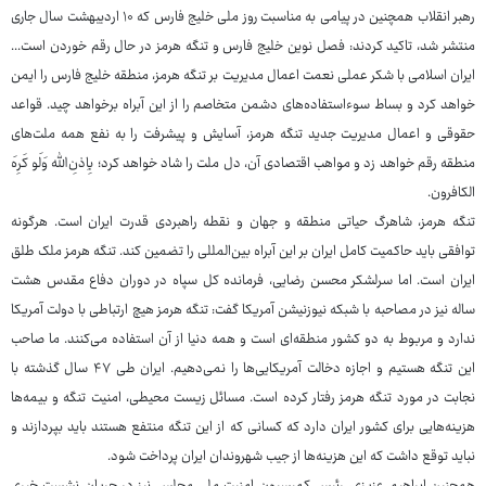
رهبر انقلاب همچنین در پیامی به مناسبت روز ملی خلیج‌ فارس که ۱۰ اردیبهشت سال‌ جاری
منتشر شد، تاکید کردند: فصل نوین خلیج ‌فارس و تنگه هرمز در حال رقم خوردن است...
ایران اسلامی با شکر عملی نعمت اعمال مدیریت بر تنگه هرمز، منطقه خلیج‌ فارس را ایمن
خواهد کرد و بساط سوءاستفاده‌های دشمن متخاصم را از این آبراه برخواهد چید. قواعد
حقوقی و اعمال مدیریت جدید تنگه هرمز، آسایش و پیشرفت را به نفع همه ملت‌های
منطقه رقم خواهد زد و مواهب اقتصادی آن، دل ملت را شاد خواهد کرد؛ بِاِذنِ‌الله وَلَو کَرِهَ
الکافرون.
تنگه هرمز، شاهرگ حیاتی منطقه و جهان و نقطه راهبردی قدرت ایران است. هرگونه
توافقی باید حاکمیت کامل ایران بر این آبراه بین‌المللی را تضمین کند. تنگه هرمز ملک طلق
ایران است. اما سرلشکر محسن رضایی، فرمانده کل سپاه در دوران دفاع مقدس هشت
ساله نیز در مصاحبه با شبکه نیوزنیشن آمریکا گفت: تنگه هرمز هیچ ارتباطی با دولت آمریکا
ندارد و مربوط به دو کشور منطقه‌ای است و همه دنیا از آن استفاده می‌کنند. ما صاحب
این تنگه هستیم و اجازه دخالت آمریکایی‌ها را نمی‌دهیم. ایران طی ۴۷ سال گذشته با
نجابت در مورد تنگه هرمز رفتار کرده است. مسائل زیست محیطی، امنیت تنگه و بیمه‌ها
هزینه‌هایی برای کشور ایران دارد که کسانی که از این تنگه منتفع هستند باید بپردازند و
نباید توقع داشت که این هزینه‌ها از جیب شهروندان ایران پرداخت شود.