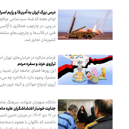
درس بزرگ ایران به آمریکا و رژیم اسرا
اواخر هفته گذشته سیدعباس عراقچی د
در وین، در چارچوب همکاری با آژانس ب
فنی در قالب‌ها و چارچوب‌های مشخ
کشورمان تجاوز شد.
فرجام مذاکره در خیابان‌های تهران ا
ترازوی عزت و سفره مردم
این روزها فضای جامعه ایران شبیه ر
مشترک وجود دارد: «بالاخره چه می
آرزوی ازدواج جوانان و البته غرور مل
دادگاه متهمان شهادت سرهنگ شاهی
جنایت خونبار اغتشاشگران علیه ما
در ۱۷ دی ۱۴۰۴، در جریا
داشتند که ناگهان با هجوم دسته‌جم