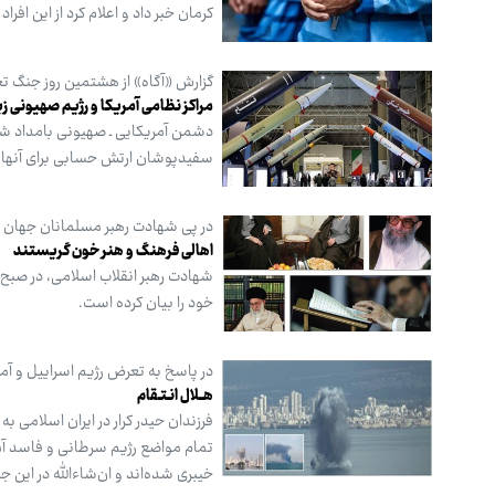
کرمان خبر داد و اعلام کرد از این 
گزارش «آگاه» از هشتمین روز جنگ تح
مراکز نظامی آمریکا و رژیم صهیونی 
دشمن آمریکایی ـ صهیونی بامداد شن
سفیدپوشان ارتش حسابی برای آنها
در پی شهادت رهبر مسلمانان جهان 
اهالی فرهنگ و هنر خون گریستند
شهادت رهبر انقلاب اسلامی، در صبح 
خود را بیان کرده است.
در پاسخ به تعرض رژیم اسراییل و آم
هــلال انـتـقام
فرزندان حیدر کرار در ایران اسلامی 
تمام مواضع رژیم سرطانی و فاسد آمری
خیبری شده‌اند و ان‌شاءالله در این 