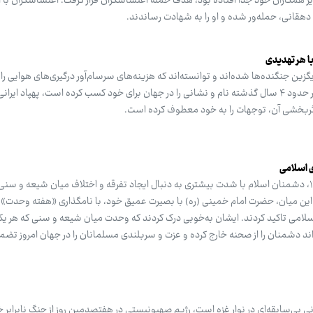
سایر همکاران خود جدا افتاده بود، هدف حمله اغتشاشگران قرار گرفت. اغتشاشگران با ا
انی، حمله‌ور شده و او را به شهادت رساندند.
زین جنگنده‌ها شده‌اند و توانسته‌اند که هزینه‌های سرسام‌آور درگیری‌های هوایی را
کاهش دهند؛ یکی از پهپادهایی که در حدود ۴ سال گذشته نام و نشانی را در جهان برای خود کسب کرده است، پهپاد 
 اسلامی
‌با وقوع انقلاب اسلامی در سال ۱۳۵۷، دشمنان اسلام با شدت بیشتری به دنبال ایجاد تفرقه و اختلاف میان شیعه و س
 این میان، حضرت امام خمینی (ره) با بصیرت عمیق خود، با نامگذاری «هفته وحدت» 
می تاکید کردند. ایشان به‌خوبی درک کردند که وحدت میان شیعه و سنی که هر یک
ند دشمنان را از صحنه خارج کرده و عزت و سربلندی مسلمانان را در جهان امروز تضم
نی بی‌سابقه‌ای در نوار غزه است، رژیم صهیونیستی در هفتصدمین روز از جنگ نابرابر 