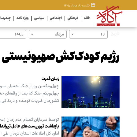
یکشنبه ۱۸ مرداد ۱۴۰۵
خانه
فرهنگی
اجتماعی
سیاسی
ویژه نامه
چندرسان
تاریخ
18
مرداد
1405
رژیم کودک‌کش صهیونیستی
زبـان قدرت
چهل‌ویکم جنگ که بعد از وقفه‌ای حد
کشورمان ضربات کوبنده و دردناکی را
توسط سربازان گمنام امام زمان (ع
بازداشت تروریست‌های عامل تیرانداز
اداره ‌کل اطلاعات استان کرمان طی 