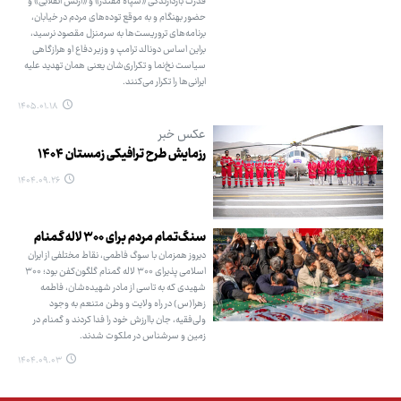
قدرت بازدارندگی «سپاه مقتدر» و «ارتش انقلابی» و
حضور بهنگام و به موقع توده‌های مردم در خیابان،
برنامه‌های تروریست‌ها به سرمنزل مقصود نرسید،
براین اساس دونالد ترامپ و وزیر دفاع او هرازگاهی
سیاست نخ‌نما و تکراری‌شان یعنی همان تهدید علیه
ایرانی‌ها را تکرار می‌کنند.
۱۴۰۵.۰۱.۱۸
عکس خبر
رزمایش طرح ترافیکی زمستان ۱۴۰۴
۱۴۰۴.۰۹.۲۶
سنگ‌تمام مردم برای ۳۰۰ لاله گمنام
دیروز همزمان با سوگ فاطمی، نقاط مختلفی از ایران
اسلامی پذیرای ۳۰۰ لاله گمنام گلگون‌کفن بود؛ ۳۰۰
شهیدی که به تاسی از مادر شهیده‌شان، فاطمه
زهرا(س) در راه ولایت و وطن متنعم به وجود
ولی‌فقیه، جان باارزش خود را فدا کردند و گمنام در
زمین و سرشناس در ملکوت شدند.
۱۴۰۴.۰۹.۰۳