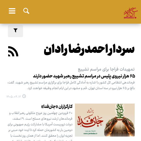
سردار احمدرضا رادان
تمهیدات فراجا برای مراسم تشییع
۶۵ هزار نیروی پلیس در مراسم تشییع رهبر شهید حضور دارند
فرماندهی انتظامی کل کشور با اشاره به آمادگی کامل فراجا برای برگزاری مراسم تشییع رهبر شهید، گفت:
بالغ بر ۶۵ هزار نیرو در سه استان تهران، قم و مشهد در این ایام انجام وظیفه خواهند کرد.
۱۴۰۵.۰۴.۱۲
کارگزاران «جان‌فدا»
۲۰ فروردین چهلمین روز عروج ملکوتی رهبر انقلاب و
فرماندهان ارشد نیروهای مسلح است. ۹ اسفند،
دولت تروریست آمریکا با مشارکت رژیم صهیونی برای
دومین بار به کشورمان حمله کرد تا ایده خود مبنی بر
تجزیه ایران را محقق کنند، اما از همان روز نخست با