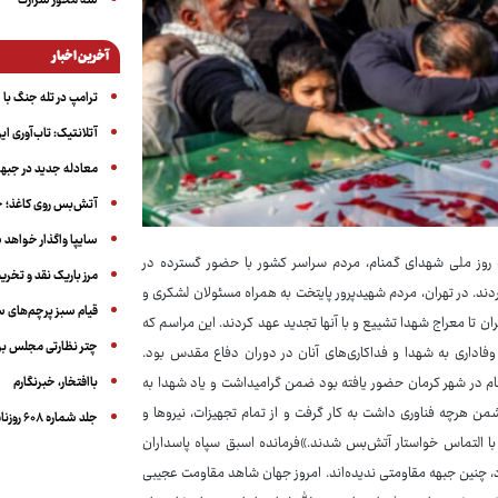
سه‌ محور شرارت
آخرین اخبار
ترامپ در تله جنگ با ا
آتلانتیک: تاب‌آوری ای
معادله جدید در جبه
آتش‌بس روی کاغذ؛ ج
سایپا واگذار خواهد ش
 روز ملی شهدای گمنام، مردم سراسر کشور با حضور گسترده در
مرز باریک نقد و تخری
اع مقدس را بدرقه کردند. در تهران، مردم شهیدپرور پایتخت به همراه مسئولان لشکری و
قیام سبز پرچم‌های 
گمنام را از مقابل دانشگاه تهران تا معراج شهدا تشییع و با آنها تجدید عهد کردند. این مراسم که
چتر نظارتی مجلس بر
وفاداری به شهدا و فداکاری‌های آنان در دوران دفاع مقدس بود.
مع تشخیص مصلح نظام که در مراسم تشییع ۹ شهید گمنام در شهر کرمان حضور یافته بود ضمن گرامیداشت و یاد شهدا به
باافتخار، خبرنگارم
طقه و نقش مقاومت پرداخت و گفت: «در همین جنگ ۱۲روزه، دشمن هرچه فناوری داشت به کار گرفت و از تمام تجهیزات، نیروها و
جلد شماره ۶۰۸ روزنامه آگاه
با التماس خواستار آتش‌بس شدند.»فرمانده اسبق سپاه پاسداران
 «آمریکا در ۲۰۰ سال و اسرائیل در حدود ۷۰ سال عمر خود، چنین جبهه مقاومتی ندیده‌اند. امروز جهان شاهد مقاومت عجیبی