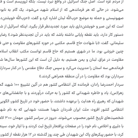
از مردم غزه است. اصل جنگ اسرائیل در واقع نبرد نیست، بلکه تروریسم است و فکر می
می‌شود، در حالی که هر فرماندهی که از اسلام شهید می‌شود، یک گام به نابود
صهیونیستی و حمله به موضع حزب‌الله لبنان اشاره کرد و گفت: «حزب‌الله خویشتن‌دا
است که این صبر و خویشتن‌داری باید مورد تجدیدنظر قرار بگیرد. اینکه اسرائیل از 
دستور کار دارد، باید نقطه پایانی داشته باشد که باید در آن تجدیدنظر شود.» ر
سلیمانی، گفت: «با شهادت حاج قاسم، مکتبی در حوزه کشورهای مقاومت و حتی فراتر
چنین خیزشی بود. ما در شهری هستیم که حاج قاسم توانست مکتب انقلاب اسلامی ای
مقاومت در عراق، لبنان و یمن هستیم، به دلیل آن است که این کشورها سال‌ها شا
فرماندهی سه استان را مدیریت می‌کرد و سپس جنگ دفاع مقدس را در کنار سرداران
سرداران بود که مقاومت را در آن منطقه همراهی کردند.»
سردار احمدرضا راد
زهرا(س)، یاد و خاطره شهیدانی که کشور را به حرکت درآوردند و با جانفشانی‌های
شهیدان که رهبری راه هدایت را برعهده داشتند، با حضور خود در تاریخ کشور، الگویی بی
انتظامی کشور افزود: ملت ایران قدردان شهدا هستند؛ شهدایی که به نام شهدای
شخصیت‌ه
با دلیری و اخلاص، نام خود را در صفحات پرافتخار تاریخ ثبت کردند و با ایثار خود، 
کرد: با حضور پیکرهای پاک این شهیدان طی چند روز گذشته در ۱۲ هزار نقطه از کشور، حال و هوای سرزمین‌مان شهدایی شده است.