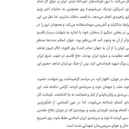
‌کنند با ترور فرماندهان حزب‌الله لبنان، ایران و عراق کار تمام
ی اسرائیل نزدیک می‌شویم.» وی همچنین به جنایات اخیر رژیم
ری راهبردی انجام می‌دهد. ما قصد دخالت نداریم، اما نظر من این
شرایط مذاکرات و آتش‌بس سوءاستفاده می‌کند و همچنان ترور را در
ضایی در بخش دیگری از سخنان خود با اشاره به شهادت سردار قاسم
 از آن به وجود آمد که بی‌نظیر بود. جهان اسلام مدت‌ها منتظر
ران را از آن به جهان صادر کند.» وی افزود: «اگر امروز شاهد
هد مقاومت و مبارزه ایران بودند. حاج قاسم در جنوب شرق ایران
 بزرگ شهید فرماندهی کرد. پس از جنگ نیز لبنان شاهد حضور این
ان، فرمانده کل انتظامی کشور هم در آئین تشییع ۱۰۰ شهید گمنام در تهران، اظهار کرد: در مراسم گرامیداشت روز شهادت حضرت
 خود، ملت را مهمان عزت و سربلندی کردند، گرامی داشته شد. این
‌بدیل و پایان‌ناپذیر از ایثار و شجاعت به جا گذاشتند. فرمانده کل
 گمنام شناخته می‌شوند، اما در عین گمنامی، از نام‌آورترین
ای تاریخ کشور محسوب می‌شوند. دیروز در سراسر کشور، مهمان ۳۰۰ لاله گمنام بودیم؛ فرزندان رشید و برومندی که در دوران دفاع مقدس
سینه سپر کردند تا عزت و سربلندی ایران اسلامی حفظ شود. وی تصریح