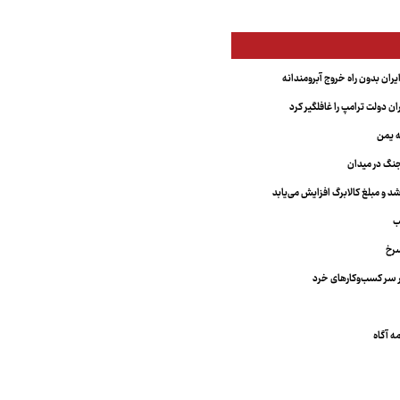
یران بدون راه خروج آبرومندانه
ران دولت ترامپ را غافلگیر کرد
ه یمن
نگ در میدان
د و مبلغ کالابرگ افزایش می‌یابد
ب
سرخ
 سر کسب‌وکارهای خرد