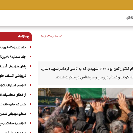
ه ای
کد مطلب:
۱۸٬۲۰۲
پربازدید
جلد شماره ۶۰۷ روزنامه آگاه
جلد شماره ۶۰۸ روزنامه آگاه
پایان هـژمـونی آمریـک
دیروز همزمان با سوگ فاطمی، نقاط مختلفی از ایران اسلامی پذیرای ۳۰۰ لاله گمنام گلگون‌کفن بود؛ ۳۰۰ شهیدی که به تاسی از مادر شهیده‌شان،
فروپاشی افسانه خلع
فدا کردند و گمنام در زمین و سرشناس در ملکوت شدند.
از «صبر استراتژیک» 
از خطای محاسبات آمری
شبی که خاورمیانه 
منطق دیدبانی تمدن 
از «نظم» سایکس-پیک