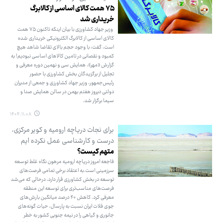
۷۵ همت کالای اساسی از کالابرگ
خریداری شد
وزیر جهاد کشاورزی با بیان اینکه تاکنون ۷۵ همت
کالای اساسی از کالابرگ الکترونیکی خریداری شده
است، گفت: با وجود حجم بالای تقاضا شاهد هیچ
کمبود و نقصانی در تامین کالاهای اساسی نبودیم! به
گزارش «مهر»، همایش سی و نهمین دوره معرفی و
تجلیل از برگزیدگان بخش کشاورزی با حضور
رئیس‌جمهور، وزیر جهاد کشاورزی و جمعی از مدیران
دولتی دیروز هفتم بهمن در سالن همایش صدا و
سیما برگزار شد.
۱۴۰۴.۱۱.۰۸
برای نجات دریاچه ارومیه و کویر مرکزی،
درست و کارشناسی عمل نکرده ‌ایم
متهم کیست؟
فاجعه امروز دریاچه ارومیه مرهون نگاه غلط توسعه
سرزمینی است.به اعتقاد برخی تمامی فرصت‌های
توسعه در بخش کشاورزی قرار دارد، درحالی که می‌شد
فرصت‌های مناسب‌تری برای توسعه این منطقه
معرفی کرد. کاهش ۴۰ درصد میانگین بارش‌های
جوی فلات ایران نسبت به پارسال، حیات گونه‌های
جانوری و گیاهی را در نیمه جنوبی کشور به خطر