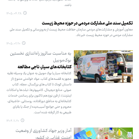
باشد.
۱۴۰۵.۰۴.۲۸
تکمیل سند ملی مشارکت مردمی در حوزه محیط زیست
معاون آموزش و مشارکت‌های مردمی سازمان حفاظت محیط زیست از به‌روزرسانی و تکمیل سند ملی
مشارکت مردمی در حوزه محیط زیست خبر داد.
۱۴۰۵.۰۲.۲۰
به مناسبت سالروز راه‌اندازی نخستین
بوک‌موبیل
کتابخانه‌های سیار، ناجی مطالعه
کتابخانه سیار یا بوک موبیل به عنوان یک وسیله نقلیه
مجهز به قفسه‌های کتاب، مواد خواندنی متنوع (از
داستان کودک تا کتاب‌های بزرگسال، مجله، کتاب
صوتی، منابع دیجیتال، کامپیوترها، تبلت‌ها و امکانات
اینترنت)، از قرن نوزدهم تاکنون برای رساندن خدمات
کتابخانه‌ای به مناطق دورافتاده، روستایی، حاشیه‌ای،
محروم و حتی جوامع آسیب‌دیده از جنگ یا بلایای
طبیعی به کار گرفته شده است.
۱۴۰۴.۱۱.۲۰
آمار وزیر جهاد کشاورزی از وضعیت
امنیت غذایی در کشور