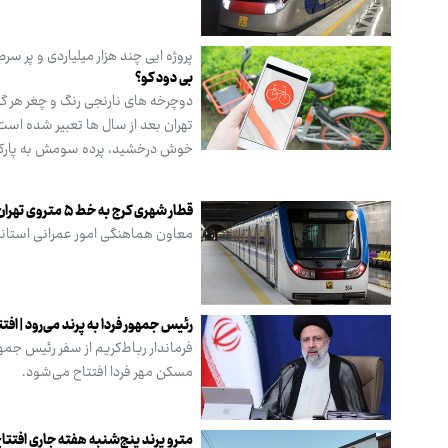
پروژه ایی چند هزار میلیاردی و پر س
بی دود کو؟
دوچرخه های نارنجی رنگ و چغر هر گ
خوش درخشید، پرده سومش به پارکی
قطار شهری کرج به خط ۵ متروی تهران متصل می شود
معاون هماهنگی امور عمرانی استانداری البرز گفت: قطار 
رئیس جمهور فردا به پرند می‌رود | افتتاح مترو و ۴۳۹۰ واحد 
مسکن مهر فردا افتتاح می‌شود.
مترو پرند پنج‌شنبه هفته جاری افتتا