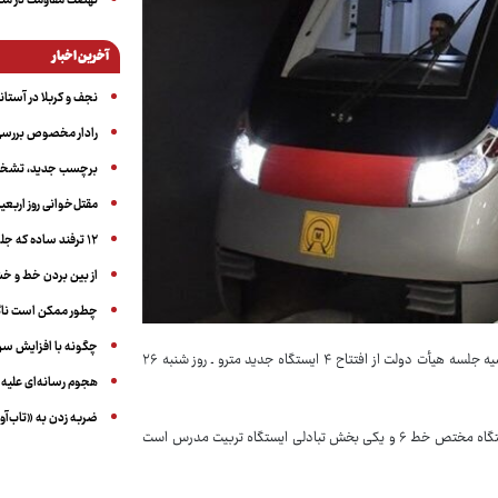
نهضت مقاومت در منط
آخرین اخبار
نجف و کربلا در آستانه ۵۰ در
رادار مخصوص بررسی 
برچسب جدید، تشخیص
مقتل‌خوانی روز اربعین
۱۲ ترفند ساده که جلوی پرخوری عصبی و اضافه ‌وزن را می‌گیرد
از بین بردن خط و 
چطور ممکن است ناگ
چگونه با افزایش سن 
: علیرضا زاکانی شهردار تهران امروز ـ چهارشنبه ۲۳ اسفندماه ـ در حاشیه جلسه هیأت دولت از افتتاح ۴ ایستگاه جدید مترو ـ روز شنبه ۲۶
هجوم رسانه‌ای علیه ا
ضربه زدن به «تاب‌آو
وی اظهار داشت: شنبه ۴ ایستگاه جدید مترو افتتاح می‌شود، که از این تعداد ۳ ایستگاه مختص خط ۶ و یکی بخش تبادلی ایستگاه تربیت مدرس است