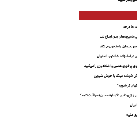
ق رهبر شهید
جه
ماهیچه‌های بدن ابداع شد
 بیماری را متحول می‌کند
 در امامزاده شاه‌کرم ـ اصفهان
خش شیشه عینک با جوش شیرین
هان کر شویم؟
از «پروتئین نگهدارنده بدن» مراقبت کنیم؟
یران
ری ملی»