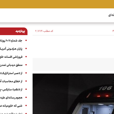
ه ای
کد مطلب:
۲٬۷۷۴
پربازدید
جلد شماره ۶۰۷ روزنامه آگاه
پایان هـژمـونی آمریـک
فروپاشی افسانه خلع
منطق دیدبانی تمدن 
از «صبر استراتژیک» 
از خطای محاسبات آمری
از «نظم» سایکس-پیک
هجوم رسانه‌ای علیه ا
شبی که خاورمیانه 