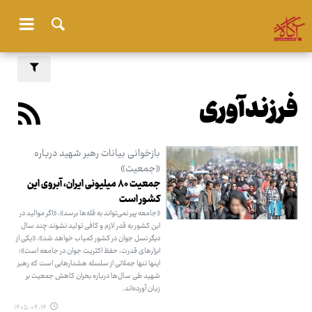
فرزندآوری
بازخوانی بیانات رهبر شهید درباره
«جمعیت»
جمعیت ۸۰ میلیونی ایران، آبروی این
کشور است
«جامعه پیر نمی‌تواند به قله‌ها برسد»، «اگر موالید در
این کشور به قدر لازم و کافی تولید نشوند چند سال
دیگر نسل جوان در کشور کمیاب خواهد شد»،‌ «یکی از
ابزارهای قدرت، حفظ اکثریت جوان در جامعه است»؛
اینها تنها جملاتی از سلسله هشدارهایی است که رهبر
شهید طی سال‌ها درباره بحران کاهش جمعیت بر
زبان آورده‌اند.
۱۴۰۵.۰۴.۱۴