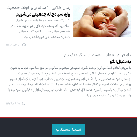
زمان طلایی ۳ ساله برای نجات جمعیت
وارد سیاه‌چاله جمعیتی می‌شویم
رئیس کمیته جمعیت و خانواده مجلس شورای
اسلامی با اشاره به تاکیدهای رهبر شهید انقلاب در
خصوص جوانی جمعیت کشور گفت: جوانی
جمعیت،دغدغه رهبر شهید انقلاب بود.
۱۴۰۵.۰۳.۰۲
بازتعریف حجاب؛ نخستین سنگر جنگ نرم
به دنبال الگو
با پیروزی انقلاب اسلامی ایران و شکل‌گیری حکومتی مبتنی بر مبانی و مواضع اسلامی، حجاب به‌عنوان
یکی از برجسته‌ترین نمادهای ایرانی ـ اسلامی مطرح شد؛ نمادی که نیاز چندانی به تعریف ضرورت یا
چیستی خود نداشت، زیرا صرف آگاهی از پیوند عمیق میان دین و حجاب، لزوم التزام به آن را برای عموم
روشن می‌ساخت. آموزه‌ای که اگر چه در ابتدا نیازی به تعریف و اثبات نداشت اما امروزه آموزه حجاب این
امکان و قابلیت را دارد تا با مورد هجمه قرار گرفتنش نظام حاکم تغییر و دچار تزلزل و دگرگونی شود و تنها
راه برون‌رفت آن باز تعریف ماهوی آن است.
۱۴۰۴.۰۹.۲۰
نسخه دسکتاپ