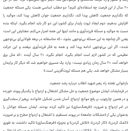
۲۰ سال از این فرصت چه استفاده‌ای کنیم؟ دو مطلب اساسی هست؛ یکی مسئله جمعیت
که نگذاریم جمعیت کاهش پیدا کند، نگذاریم جمعیت جوان کاهش پیدا کند، موالید را
افزایش بدهیم؛ دوم ایجاد ثروت پایدار برای کشور؛ این دو کار باید انجام بگیرد. اینکه بنده
نسبت به موالید و مسئله فرزندآوری و مانند اینها این همه اصرار می‌کنم، معنایش این است؛
یعنی اگر چنانچه به این مسئله بی‌توجهی بشود -که متاسفانه در برهه طولانی‌ای بی‌توجهی
شده- اگر این بی‌توجهی ادامه پیدا کند و همه به فکر فرزندآوری نیفتند و این حرکت
عظیمی که در کشور لازم است انجام بگیرد، انجام نگیرد، ۲۰ سال آینده -که مثل برق
خواهد آمد؛ ۲۰ سال زمان زیادی نیست- وارد یک مسیری خواهیم شد که دیگر کار برایمان
بسیار مشکل خواهد شد. یکی هم مسئله ثروت‌آفرینی است.»
بازخوانی نقشه راه رهبر شهید انقلاب درباره رشد جمعیت
در فرمایشات ایشان موضوع جمعیت و حل مشکل اشتغال و ازدواج با یکدیگر پیوند خورده
و در همین چارچوب، بر رفع موانع ازدواج، آسان شدن تشکیل خانواده، پرهیز از سخت‌گیری
در امر ازدواج و ضرورت «فرهنگ‌سازی» نیز تاکید کرده بودند. ایشان مسئله جوانان را
به‌عنوان یکی از «مشکلات جامعه» در پیوند مستقیم با اشتغال و ازدواج مطرح و بر ضرورت
«کمک کردن»، «کار کردن»، «تلاش کردن» و به‌ویژه «فرهنگ‌سازی» تاکید داشتند؛ به طوری
که در ماه‌های پایانی سال ۱۳۹۸ نیز در دیدار مداحان اهل‌بیت با اشاره به مسئله اشتغال و