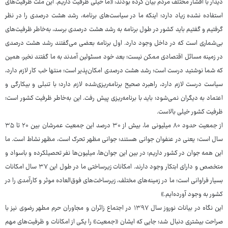
دیدار با اقشار مختلف مردم بیان کرده بودند:‌ «ما خیلی ظرفیت داریم. این ملت ظرفیت‌های
استفاده نشده زیاد دارد؛ اینکه ما در سیاست‌های برنامه، رشد هشت درصدی را در نظر
گرفتیم و گفتیم باید کشور در طول برنامه به رشد هشت درصدی برسد، به‌خاطر ظرفیت‌های
بی‌شماری است که در داخل وجود دارد. اول برنامه بعضی می‌گفتند رشد هشت درصدی
در زمینه مسائل اقتصادی ممکن نیست؛ بعد خود مسئولین آمدند به ما گفتند نخیر، همین
که شما نوشتید درست است؛ رشد هشت درصدی امکان‌پذیر است؛ منتها خب کار لازم دارد،
سیاست درست لازم دارد، راهبرد صحیح برنامه‌ریزی‌شده لازم دارد؛ با تنبلی و بیکارگی و
اعتماد به دیگران نمی‌شود؛ باید با برنامه‌ریزی پیش رفت. این به‌خاطر ظرفیت کشور است؛
ظرفیت کشور خیلی بالاست.
از جمعیت حدود ۸۰ میلیونی ما، بیش از ۳۰ درصد این جمعیت عمرشان بین ۲۰ تا ۳۵
سال است؛ یعنی در عنفوان جوانی هستند؛ جوانی مظهر تحرک است، مظهر نشاط است. ما
این‌ همه جوان در کشور داریم؛ در بین این جوان‌ها، میلیون‌ها نفر تحصیلکرده و باسواد و
متخصص و دارای ابتکار وجود دارند. امکانات زیرساختی ما در طول این ۳۷ سال امکانات
بسیار فراوانی است؛ ما در زمینه‌های مختلف، زیرساخت‌های فوق‌العاده موثر و کارآمدی را در
کشور به وجود آورده‌ایم.»
این نگاه در بیانات نوروز سال ۱۳۹۷ در اجتماع زائران و مجاوران حرم مطهر رضوی نیز با
صراحت بیشتری دنبال شد؛ جایی که ایشان «جمعیت» را یکی از امکانات و ظرفیت‌های مهم