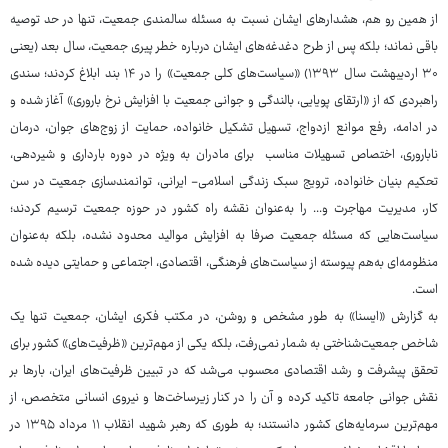
از همین رو هم،‌ هشدارهای ایشان نسبت به مسئله سالمندی جمعیت، تنها در حد توصیه
باقی نماند؛ بلکه پس از طرح دغدغه‌های ایشان درباره خطر پیری جمعیت، سال بعد (یعنی
۳۰ اردیبهشت سال ۱۳۹۳) «سیاست‌های کلی جمعیت» را در ۱۴ بند ابلاغ کردند؛ سندی
راهبردی که از «ارتقای پویایی، بالندگی و جوانی جمعیت با افزایش نرخ باروری» آغاز شده و
در ادامه، رفع موانع ازدواج، تسهیل تشکیل خانواده، حمایت از زوج‌های جوان، درمان
ناباروری، اختصاص تسهیلات مناسب برای مادران به ویژه در دوره بارداری و شیردهی،
تحکیم بنیان خانواده، ترویج سبک زندگی اسلامی- ایرانی، توانمندسازی جمعیت در سن
کار، مدیریت مهاجرت و... را به‌عنوان نقشه راه کشور در حوزه جمعیت ترسیم کردند؛
سیاست‌هایی که مسئله جمعیت صرفا به افزایش موالید محدود نشده، بلکه به‌عنوان
منظومه‌ای به‌هم ‌پیوسته از سیاست‌های فرهنگی، اقتصادی، اجتماعی و حمایتی دیده شده
است.
به گزارش «ایسنا» به طور مشخص و روشن، در مکتب فکری ایشان، جمعیت تنها یک
شاخص جمعیت‌شناختی به شمار نمی‌رفت، بلکه یکی از مهم‌ترین «ظرفیت‌های» کشور برای
تحقق پیشرفت و رشد اقتصادی محسوب می‌شد که در تبیین ظرفیت‌های ایران، بارها بر
نقش جوانی جامعه تاکید کرده و آن را در کنار زیرساخت‌ها و نیروی انسانی متخصص، از
مهم‌ترین سرمایه‌های کشور دانستند؛ به طوری که رهبر شهید انقلاب ۱۱ مرداد ۱۳۹۵ در