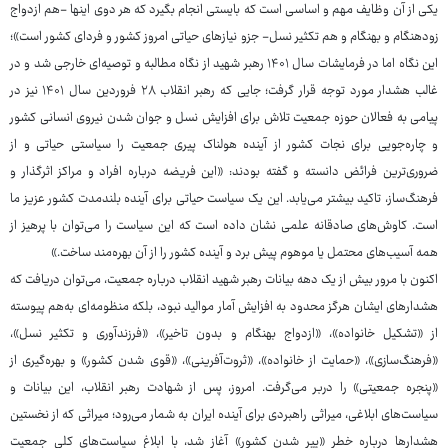
یکی از آن وظایف مهم و اساسی است که بایستی انجام بگیرد که هر دوی اینها -هم ازدواج
زودهنگام و بهنگام و هم تکثیر نسل- جزو نیازهای حیاتی امروز کشور و فردای کشور است»؛
این نگاه اما در فرمایشات سال ۱۴۰۱ رهبر شهید از نگاه مطالبه و توصیه‌ای خارجی شد و در
غالب هشدار مورد توجه قرار گرفت؛ جایی که رهبر انقلاب ۲۸ فروردین‌ سال ۱۴۰۱ نیز در
پیامی به فعالان حوزه جمعیت تلاش برای افزایش نسل و جوان شدن نیروی انسانی کشور
و چاره‌جویی برای نجات کشور از آینده هولناک پیری جمعیت را سیاستی حیاتی و از
ضروری‌ترین فرائض دانسته و گفته بودند:‌ «این فریضه درباره افراد و مراکز اثرگذار و
فرهنگ‌ساز، تاکید بیشتر می‌یابد. این یک سیاست حیاتی برای آینده بلندمدت کشور عزیز ما
است. کاوش‌های صادقانه علمی نشان داده است که این سیاست را می‌توان با پرهیز از
همه آسیب‌های محتمل یا موهوم پیش برد و آینده کشور را از آن بهره‌مند ساخت.»
اکنون با مرور بیش از یک دهه بیانات رهبر شهید انقلاب درباره جمعیت، می‌توان دریافت که
هشدارهای ایشان هرگز محدود به افزایش آمار موالید نبود، بلکه منظومه‌ای به‌هم ‌پیوسته
از «تشکیل خانواده»، «ازدواج بهنگام و بدون تاخیر»، «فرزندآوری و تکثیر نسل»،
«فرهنگ‌سازی»، «حمایت از خانواده»، «ثروت‌آفرینی»، «قوی شدن کشور» و بهره‌گیری از
«پنجره جمعیتی» را دربر می‌گرفت. امروز، پس از شهادت رهبر انقلاب، این بیانات و
سیاست‌های ابلاغی، میراثی راهبردی برای آینده ایران به شمار می‌رود؛ میراثی که از نخستین
هشدارها درباره خطر «پیر شدن کشور» آغاز شد، با ابلاغ سیاست‌های کلی جمعیت