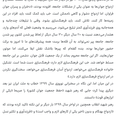
ازدواج جوان‌ها به عنوان یکی از مشکلات جامعه، افزوده بودند: «دختران و پسران جوان
فراوان، اما ازدواج دشوار و گاهی ناممکن است. خب باید کمک کنند؛ باید افراد در این
زمینه‌ها کار کنند، تلاش کنند، باید فرهنگ‌سازی بشود. وقتی با تبلیغات چندجانبه و
همه‌جانبه روی فرزندآوری کمتر تبلیغ می‌شود، می‌رسیم به وضعیت فعلی که آدم‌های وارد،
هشدار می‌دهند نسبت به ۲۰ سال دیگر، ۳۰ سال دیگر، از لحاظ پیر شدن کشور، پیر شدن
جامعه. جامعه پیر نمی‌تواند به آن قله‌ها برسد؛ همه پیشرفت‌های ما تا امروز به برکت
حضور جوان‌ها بوده. بنده گفته‌ام که پیرها بلاشک نقش ایفا می‌کنند، اما موتور،
جوان‌هایند. اگر این جامعه محروم بماند از یک جمعیت قابل جوان، دشمن بر این جامعه
مسلط خواهد شد. خب این فرهنگ‌سازی لازم دارد؛ فرهنگ‌سازی دست شما است. تشکیل
خانواده فرهنگ‌سازی می‌خواهد، ازدواج آسان فرهنگ‌سازی می‌خواهد، سخت‌گیری نکردن
در امر ازدواج فرهنگ‌سازی لازم دارد.»
در این میان اما، این نگاه در سخنرانی نوروزی سال ۱۳۹۹ خطاب به ملت ایران نیز بعد
دیگری پیدا کرد؛ جایی که رهبر شهید «حفظ جمعیت جوان کشور» را صریحا «یکی از
ابزارهای قوت» دانستند.
رهبر شهید انقلاب همچنین در اواخر سال ۱۳۹۹ بار دیگر بر این نکته تاکید کرده بودند که
«ازدواج بهنگام و بدون تاخیر یکی از کارهای لازم و واجب است» و «فرزندآوری و تکثیر نسل