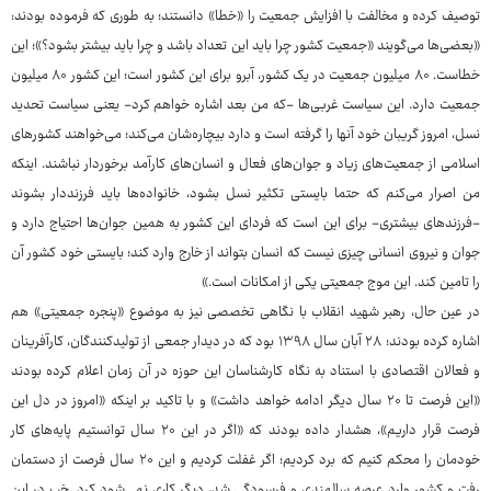
توصیف کرده و مخالفت با افزایش جمعیت را «خطا» دانستند؛ به طوری که فرموده بودند:
«بعضی‌ها می‌گویند «جمعیت کشور چرا باید این تعداد باشد و چرا باید بیشتر بشود؟»؛ این
خطاست. ۸۰ میلیون جمعیت در یک کشور، آبرو برای این کشور است؛ این کشور ۸۰ میلیون
جمعیت دارد. این سیاست غربی‌ها -که من بعد اشاره خواهم کرد- یعنی سیاست تحدید
نسل، امروز گریبان خود آنها را گرفته است و دارد بیچاره‌شان می‌کند؛ می‌خواهند کشورهای
اسلامی از جمعیت‌های زیاد و جوان‌های فعال و انسان‌های کارآمد برخوردار نباشند. اینکه
من اصرار می‌کنم که حتما بایستی تکثیر نسل بشود، خانواده‌ها باید فرزنددار بشوند
-فرزندهای بیشتری- برای این است که فردای این کشور به همین جوان‌ها احتیاج دارد و
جوان و نیروی انسانی چیزی نیست که انسان بتواند از خارج وارد کند؛ بایستی خود کشور آن
را تامین کند. این موج جمعیتی یکی از امکانات است.»
در عین حال،‌ رهبر شهید انقلاب با نگاهی تخصصی نیز به موضوع «پنجره جمعیتی» هم
اشاره کرده بودند؛ ۲۸ آبان سال ۱۳۹۸ بود که در دیدار جمعی از تولیدکنندگان، کارآفرینان
و فعالان اقتصادی با استناد به نگاه کارشناسان این حوزه در آن زمان اعلام کرده بودند
«این فرصت تا ۲۰ سال دیگر ادامه خواهد داشت» و با تاکید بر اینکه «امروز در دل این
فرصت قرار داریم»، هشدار داده بودند که «اگر در این ۲۰ سال توانستیم پایه‌های کار
خودمان را محکم کنیم که برد کردیم؛ اگر غفلت کردیم و این ۲۰ سال فرصت از دستمان
رفت و کشور وارد عرصه سالمندی و فرسودگی شد، دیگر کاری نمی‌شود کرد. خب در این