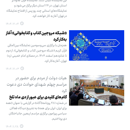
این نمایشگاه دیدن کنند. نمایشگاه قرآن علاوه بر
استان تهران، در ۲۴ استان دیگر برگزار می‌شود و
نمایشگاه‌های استانی چند روز پس از افتتاح نمایشگاه
در تهران آغاز به کار خواهند کرد.
۱۴۰۴.۱۲.۰۴
«شبکه مروجین کتاب و کتابخوانی» آغاز
به‌کار کرد
همزمان با برگزاری سی‌وسومین نمایشگاه بین‌المللی
قرآن کریم «شبکه مروجین کتاب و کتابخوانی»، از دوم
تا شانزدهم اسفند ۱۴۰۴، در مصلای امام خمینی (ره)
تهران، آغاز به‌کار کرد.
۱۴۰۴.۱۲.۰۳
هیات دولت از مردم برای حضور در
مراسم چهلم شهدای حوادث دی‌ دعوت
کرد
گام‌های کلیدی برای عبور از دی ماه تلخ
در شماره ۴۸۱ روزنامه«آگاه» در گزارشی با عنوان «همه
برای ایران؛ ایران برای همه» به تشریح دیدگاه فعالان
سیاسی پیرامون برگزاری مراسم اربعین جانباختگان
دی پرداختیم.
۱۴۰۴.۱۱.۲۸