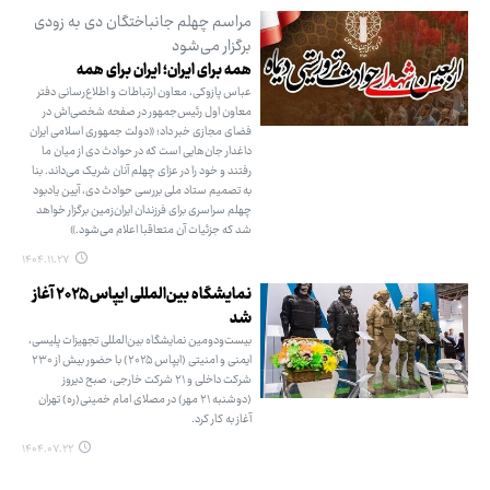
مراسم چهلم جانباختگان دی‌ به زودی
برگزار می‌شود
همه برای ایران؛ ایران برای همه
عباس پازوکی، معاون ارتباطات و اطلاع‌رسانی دفتر
معاون اول رئیس‌جمهور در صفحه شخصی‌اش در
فضای مجازی خبر داد؛ «دولت جمهوری اسلامی ایران
داغدار جان‌هایی است که در حوادث دی‌ از میان ما
رفتند و خود را در عزای چهلم آنان شریک می‌داند. بنا
به تصمیم ستاد ملی بررسی حوادث دی‌، آیین یادبود
چهلم سراسری برای فرزندان ایران‌زمین برگزار خواهد
شد که جزئیات آن متعاقبا اعلام می‌شود.»
۱۴۰۴.۱۱.۲۷
نمایشگاه بین‌المللی ایپاس ۲۰۲۵ آغاز
شد
بیست‌ودومین نمایشگاه بین‌المللی تجهیزات پلیسی،
ایمنی و امنیتی (ایپاس ۲۰۲۵) با حضور بیش از ۲۳۰
شرکت داخلی و ۲۱ شرکت خارجی، صبح دیروز
(دوشنبه ۲۱ مهر) در مصلای امام خمینی(ره) تهران
آغاز به کار کرد.
۱۴۰۴.۰۷.۲۲