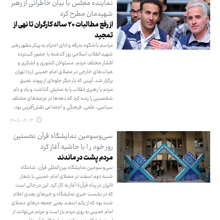
نماینده مجلس با بیان خاطراتی از رهبر
شهیدمان مطرح کرد
از رفع مطالبات ۲۰ ساله کارگران تا نهی از
تمجید
مراسم باشکوه بدرقه و ادای احترام به پیکر مطهر رهبر
شهید انقلاب اسلامی روز گذشته با حضور گسترده
اقشار مختلف مردم، مسئولان کشوری و لشکری و
هیات‌های خارجی در مصلای امام خمینی (ره) تهران
برگزار شد. آیینی که بار دیگر جلوه‌ای از پیوند عمیق
مردم با رهبری انقلاب را به نمایش گذاشت و یاد و نام
شخصیتی را زنده کرد که دهه‌ها در عرصه‌های مختلف
سیاسی، علمی، فرهنگی و اجتماعی نقش‌آفرین بود.
۱۴۰۵.۰۴.۱۳
سی‌وسومین نمایشگاه قرآن نخستین
روز خود ر ا با حاشیه آغاز کرد
مردم پشت در ماندند
سی‌وسومین نمایشگاه بین‌المللی قرآن، شامگاه
شنبه دوم اسفند در مصلای امام خمینی با شعار
«ایران در پناه قرآن» آغاز به کار کرد. این در حالی است
که در نشست خبری نمایشگاه و خبرهای بعدی اعلام
شده بود که از یکم اسفند یعنی جمعه درهای مصلای
امام خمینی به روی مردم باز است و مردم می‌توانند از