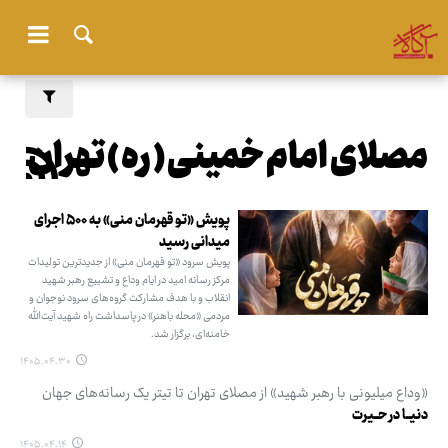
مصلای امام خمینی ( ره ) تهران
پویش «تو قهرمان منی» به ۵۰۰ اجرای
میدانی رسید
پویش سرود «تو قهرمان منی» از جدیدترین تولیدات
مرکز رسانه امید در ایام وداع و تشییع رهبر شهید
انقلاب و با هدف مشارکت گروه‌های سرود نوجوان و
مردمی «محله باهنر» در پاسداشت راه شهید آیت‌الله
خامنه‌ای، برگزار شد.
۱۴۰۵.۰۴.۳۰
«وداع میلیونی با رهبر شهید» از مصلای تهران تا تیتر یک رسانه‌های جهان
دنیــا در حــیرت
۱۴۰۵.۰۴.۱۴