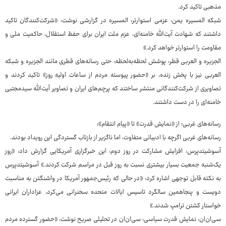
مذهبی تاکید کرد.
شبکه المسیره یمن: عزمی استوارتر: المسیره در گزارشی نوشت: «شرکت‌کنندگان تاکید
داشتند که شهادت آیت‌الله خامنه‌ای، عزم ملت ایران برای حفظ استقلال، حاکمیت ملی و
مقاومت را استوارتر خواهد کرد.»
الجزیره و العربی قطر: پوشش لحظه‌به‌لحظه: حتی رسانه‌های قطری مانند الجزیره و شبکه
العربی نیز با پخش زنده، بر «حضور پیوسته مردم از ساعات اولیه روز» تاکید کردند و
تصاویری از شرکت‌کنندگانی منتشر ساختند که پرچم‌های ایران و تصاویر آیت‌الله سیدمجتبی
خامنه‌ای را در دست داشتند.
رسانه‌های غربی؛ از «نمایش قدرت» تا «پیام انتقام»:
رسانه‌های غربی اگرچه با ادبیاتی متفاوت، اما ناگزیر از بازتاب گستردگی این رویداد بودند.
آسوشیتدپرس: افزایش مشارکت در روز دوم: این خبرگزاری آمریکایی گزارش داد: «روز
یک‌شنبه جمعیت بسیار بیشتری نسبت به روز قبل در مراسم شرکت کردند.» آسوشیتدپرس
به نکته قابل توجهی اشاره کرد: «در حالی که رئیس‌جمهور آمریکا در واشنگتن به مناسبت
دویست و پنجاهمین سالگرد تاسیس ایالات متحده سخنرانی می‌کرد، عزاداران ایرانی
خواستار کشتن ترامپ شدند.»
سی‌ان‌ان: نمایش قدرت سیاسی: سی‌ان‌ان در تحلیلی صریح نوشت: «حضور گسترده مردم