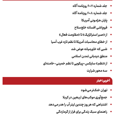
جلد شماره ۶۰۷ روزنامه آگاه
جلد شماره ۶۰۸ روزنامه آگاه
پایان هـژمـونی آمریـکا
فروپاشی افسانه خلع‌سلاح
از «صبر استراتژیک» تا «مقاومت فعال»
از خطای محاسبات آمریکا تا نظم تازه غرب آسیا
شبی که خاورمیانه عوض شد
منطق دیدبانی تمدن اسلامی
از «نظم» سایکس-پیکویی تا نظم خمینی-خامنه‌ای
سه‌ محور شرارت
آخرین اخبار
تهران خنک‌تر می‌شود
جمع‌آوری موکب‌های اربعین در کربلا
اشتباهی که هر روز چندین لیتر آب را هدر می‌دهد
راهنمای سبک زندگی برای فرار از گرمازدگی