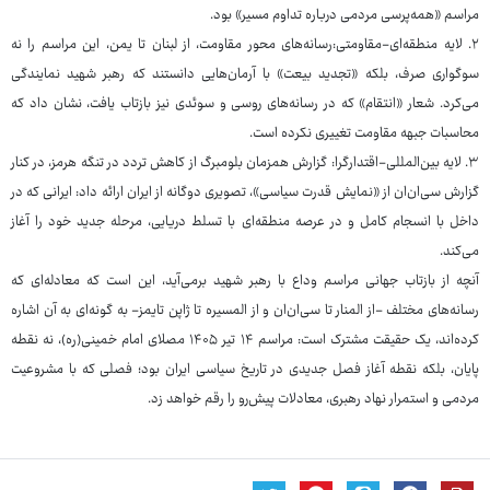
مراسم «همه‌پرسی مردمی درباره تداوم مسیر» بود.
۲. لایه منطقه‌ای-مقاومتی:رسانه‌های محور مقاومت، از لبنان تا یمن، این مراسم را نه
سوگواری صرف، بلکه «تجدید بیعت» با آرمان‌هایی دانستند که رهبر شهید نمایندگی
می‌کرد. شعار «انتقام» که در رسانه‌های روسی و سوئدی نیز بازتاب یافت، نشان‌ داد که
محاسبات جبهه مقاومت تغییری نکرده است.
۳. لایه بین‌المللی-اقتدارگرا: گزارش همزمان بلومبرگ از کاهش تردد در تنگه هرمز، در کنار
گزارش سی‌ان‌ان از «نمایش قدرت سیاسی»، تصویری دوگانه از ایران ارائه داد: ایرانی که در
داخل با انسجام کامل و در عرصه منطقه‌ای با تسلط دریایی، مرحله جدید خود را آغاز
می‌کند.
آنچه از بازتاب جهانی مراسم وداع با رهبر شهید برمی‌آید، این است که معادله‌ای که
رسانه‌های مختلف -از المنار تا سی‌ان‌ان و از المسیره تا ژاپن تایمز- به گونه‌ای به آن اشاره
کرده‌اند، یک حقیقت مشترک است: مراسم ۱۴ تیر ۱۴۰۵ مصلای امام خمینی(ره)، نه نقطه
پایان، بلکه نقطه آغاز فصل جدیدی در تاریخ سیاسی ایران بود؛ فصلی که با مشروعیت
مردمی و استمرار نهاد رهبری، معادلات پیش‌رو را رقم خواهد زد.