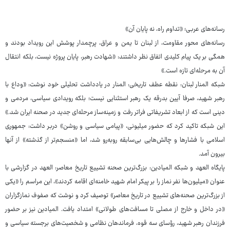
رسانه‌های عربی؛ «تداوم راه، نه پایان آن»
رسانه‌های محور مقاومت، از لبنان تا یمن و عراق، پرچمدار پوشش این رویداد بودند و
همگی بر یک پیام کلیدی اتفاق نظر داشتند: «شهادت رهبر، پایان پروژه نیست، بلکه انتقال
آن به مرحله‌ای تازه است.»
شبکه المنار لبنان: نقطه عطف تاریخی: المنار در یادداشت تحلیلی خود نوشت: «وداع با
رهبر شهید، صرفا آیین بدرقه یک رهبر استثنایی نیست؛ بلکه رویدادی سیاسی، مردمی و
دینی است که از ابعاد تشریفاتی فراتر رفت و زمینه‌ساز مرحله‌ای جدید در صحنه ایران شد.»
این شبکه تاکید کرد که حضور میلیونی، «پیامی سیاسی و روشن» دربر داشت: جمهوری
اسلامی با فشارها و چالش‌هایی بی‌سابقه روبه‌رو شد، اما «منسجم‌تر از گذشته» از آنها
بیرون آمد.
پایگاه العهد و شبکه المیادین: بزرگ‌ترین صحنه تشییع تاریخ معاصر: العهد در گزارشی با
عنوان «میلیون‌ها نفر نماز را بر پیکر امام شهید خامنه‌ای اقامه کردند»، این مراسم را «یکی
از بزرگ‌ترین صحنه‌های تشییع در تاریخ معاصر» توصیف کرد و نوشت که صفوف نمازگزاران
«در داخل و خارج از مصلی تا مسافت‌های طولانی» امتداد یافت. المیادین نیز بر حضور
فرزندان رهبر شهید، رؤسای سه قوه، فرماندهان نظامی و شخصیت‌های برجسته سیاسی و