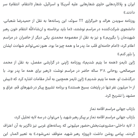
ایران و پلاکاردهایی حاوی شعارهایی علیه آمریکا و اسرائیل، شعار «انتقام، انتقام» سر
دادند.»
روزنامه سویدن هرالد و خبرگزاری TT سوئد: این رسانه‌ها به نقل از حمیدرضا شعبانی،
دانشجوی شرکت‌کننده در مراسم نوشتند: «ما باید برخاسته و ان‌شاءالله انتقام خون رهبر
شهیدمان را بگیریم.» و نیز به نقل از معصومه محمدی یکی دیگر از حاضران در مراسم
اعلام کرد: «امام خامنه‌ای قلب ما، پدر ما و همه چیز ما بود. هنوز نمی‌توانم شهادت ایشان
را باور کنم.»
ژاپن تایمز: «همه ما یتیم شدیم»: روزنامه ژاپنی در گزارشی مفصل، به نقل از محمد
میرصالحی، روحانی ۳۸ ساله حاضر در مراسم نوشت: «رهبر برای همه ما پدر بود. با
درگذشت او، همه ما یتیم شدیم.» ژاپن تایمز همچنین به آمار مقامات اشاره کرد که «بیش
از ۱۰ میلیون نفر تنها در پایتخت بسیج هستند» و برنامه تشییع پیکر در شهرهای قم، عراق و
مشهد را تشریح کرد.
بازتاب جهانی مراسم اقامه نماز
بازتاب جهانی مراسم اقامه نماز بر پیکر رهبر شهید را می‌توان در سه لایه تحلیل کرد:
۱. لایه داخلی-مشروعیت‌بخش:حضور میلیونی که رسانه‌های غربی نیز ناگزیر به آن اعتراف
کردند، پیامی روشن داشت: «پروژه رهبر شهید متوقف نمی‌شود.» به تعبیر المنار، این