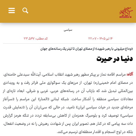
سیاسی
۱۴ تیر ۱۴۰۵ - ۲۲:۰۷
کد مطلب:
۲۳٬۵۴۷
«وداع میلیونی با رهبر شهید» از مصلای تهران تا تیتر یک رسانه‌های جهان
دنیــا در حــیرت
آگاه:
مراسم اقامه نماز بر پیکر مطهر رهبر شهید انقلاب اسلامی، آیت‌الله سیدعلی خامنه‌ای،
در مصلای امام خمینی(ره) تهران، از مرزهای یک سوگواری ملی فراتر رفت و به رویدادی
بین‌المللی تبدیل شد که بازتاب آن در رسانه‌های عربی، غربی و شرقی، ابعاد تازه‌ای از
معادلات سیاسی منطقه را آشکار ساخت. شبکه لبنانی «المنار» این مراسم را «سرآغاز
مرحله‌ای جدید در حیات سیاسی ایران» نامید، در حالی که سی‌ان‌ان آن را «نمایش قدرت
سیاسی» توصیف کرد و بلومبرگ همزمان از کاهش بی‌سابقه تردد در تنگه هرمز گزارش
داد؛ سه پیامی که در کنار هم، تصویر ایران پس از شهادت رهبرش را نه در وضعیت انفعال،
بلکه در اوج انسجام و اقتدار منطقه‌ای ترسیم می‌کند.