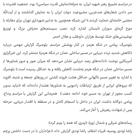
در مراسم تشییع رهبر شهید ایران، به منزله«نمایش قدرت سیاسی» بود. جمعیت فشرده با
سر دادن شعارهای ضدغربی، مشروعیت دولت ایران را به نمایش گذاشتند و از آیت‌الله
مجتبی خامنه‌ای حمایت کردند.» این شبکه همچنین به تدابیر شهرداری تهران برای مقابله با
موج گرمای سوزان تابستان اشاره کرد: نصب سیستم‌های مه‌پاش بزرگ و توزیع
نوشیدنی‌های خنک توسط هزاران داوطلب و هلال احمر.
بلومبرگ: پیامی در تنگه هرمز: در کنار پوشش مراسم، بلومبرگ گزارش مهمی درباره
«کاهش شدید تردد دریایی در مسیر ساحلی عمان در تنگه هرمز» منتشر کرد. این خبرگزاری
آمریکایی نوشت: «داده‌های رصد دریایی نشان می‌دهد که میزان عبور و مرور شناورها از
مسیر ساحلی عمان در تنگه هرمز به‌شدت کاهش یافته و به حداقل رسیده است.» بلومبرگ
با اشاره به تغییر مسیر ناگهانی حداقل هشت فروند کشتی در روزهای جمعه و شنبه، افزود
که نیروهای ایرانی از طریق ارتباطات رادیویی به شناورها هشدار داده‌اند که «نباید بدون
کسب مجوز از تهران به مسیر خود ادامه دهند.» همزمانی این گزارش با مراسم وداع،
پیامی دوگانه داشت: ایران در داخل با انسجام کامل و در منطقه با اقتدار دریایی، مرحله
پس از شهادت رهبرش را آغاز می‌کند.
رسانه‌های شرقی و شمال اروپا؛ «پدری که همه را یتیم کرد»
راشا تودی روسیه: فریاد انتقام: راشا تودی گزارش داد: «عزاداران با در دست داشتن پرچم