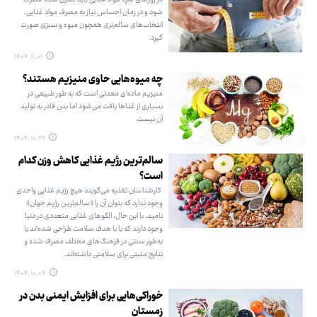
شود و در زمان احساس نیاز به مصرف مواد غذایی،
انتخاب‌های سالم‌تری همچون میوه و سبزی صورت
گیرد.
۱۴۰۴.۱۱.۰۱
چه میوه‌هایی حاوی منیزیم هستند؟
منیزیم ماده‌ای معدنی است که به طور طبیعی در
بسیاری از غذاها یافت می‌شود اما بدن قادر به تولید
آن نیست.
۱۴۰۴.۱۰.۲۲
سالم‌ترین رژیم غذایی کاهش وزن کدام
است؟
کارشناسان تغذیه می‌گویند هیچ رژیم غذایی واحدی
وجود ندارد که بتوان آن را «سالم‌ترین رژیم جهان»
نامید. با این حال، الگوهای غذایی متعددی در دنیا
وجود دارند که یا با هدف سلامت طراحی شده‌اند یا
به‌طور سنتی در فرهنگ‌های مختلف مصرف شده و
نتایج مثبتی برای سلامتی داشته‌اند.
۱۴۰۴.۱۰.۰۹
خوراکی‌هایی برای افزایش ایمنی بدن در
زمستان