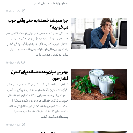
سماور را به شما معرفی کنیم.
۱۴۰۵.۰۲.۳۰
چرا همیشه خسته‌ایم حتی وقتی خوب
می‌خوابیم؟
خستگی همیشه به معنی کم‌خوابی نیست. گاهی مغز
خسته‌تر از بدن است و عوامل پنهانی مثل استرس،
اختلال خواب، کمبودهای تغذیه‌ای یا فرسودگی ذهنی
پشت این بی‌حالی قرار دارند. بدن فقط به خواب نیاز
ندارد؛ به تعادل هم نیاز دارد.
۱۴۰۵.۰۲.۲۹
بهترین میان‌وعده شبانه برای کنترل
فشار خون
اگر آخر شب احساس گرسنگی می‌کنید و در عین حال
نگران فشار خون بالا هستید، انتخاب خوراکی مناسب
اهمیت زیادی دارد. بسیاری از تنقلات رایج شبانه مثل
چیپس، کراکر یا خوراکی‌های فرآوری‌شده سرشار از
نمک هستند و می‌توانند فشار خون را افزایش دهند.
متخصصان تغذیه اما یک گزینه ساده و مفید را
پیشنهاد می‌کنند: کفیر.
۱۴۰۵.۰۲.۲۸