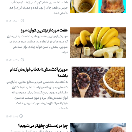
باشد، اما همین اقدام کوچک می‌تواند کیفیت آب
جوش و طعم چای را بهتر کرده و مصرف انرژی را هم
کاهش دهد.
۱۴۰۴.۱۲.۰۴
هفت مورد از بهترین فواید موز
موز یکی از بهترین غذاهای طبیعت است؛ به این دلیل
که میوه‌های فوق‌العاده زرد همانند میوه‌های قرمز،
صورتی، بنفش یا سبز، فواید زیادی برای سلامتی
دارند.
۱۴۰۴.۱۱.۳۰
مویز یا کشمش؛ انتخاب اول‌مان کدام
باشد؟
به گفته یک متخصص علوم و صنایع غذایی، جایگزینی
کشمش به جای قند بهتر است اما به شرط کنترل
مقدار آن و بهترین نوع کشمش برای مصرف روزانه،
انواع کشمش‌های تیره و مویز هستند که بدون
هرگونه مواد افزودنی به صورت طبیعی خشک
شده‌اند.
۱۴۰۴.۱۱.۰۲
چرا در زمستان چاق‌تر می‌شویم؟
در روزهای سرد مواد غذایی باید کنترل شده مصرف