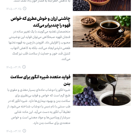
به کاهش خطر ابتلا به فشار خون بالا کمک کنند.
۱۴۰۵.۰۳.۲۵
چاشنی ارزان و خوش‌عطری که خواص
قهوه را چندبرابر می‌کند
متخصصان تغذیه می‌گویند با یک تغییر ساده در
فنجان قهوه صبحگاهی می‌توان فواید این نوشیدنی
محبوب را افزایش داد. افزودن دارچین به قهوه نه‌تنها
طعمی دلپذیر ایجاد می‌کند، بلکه به کاهش التهاب،
کنترل قند خون و حمایت از سلامت قلب نیز کمک
می‌کند.
۱۴۰۵.۰۳.۱۹
فواید متعدد شیره انگور برای سلامت
بدن
شیره انگور یا دوشاب ماده‌ای بسیار مغذی و مقوی با
طبع گرم است که خواص و فواید بی‌نظیری برای
سلامت بدن و بهبود بیماری‌ها دارد. شیره انگور که در
طب سنتی با نام دبس یا دوشاب شناخته می‌شود، از
تغلیظ آب انگور به دست می‌آید. این ماده غذایی
سرشار از ویتامین‌ها و مواد معدنی است و خواص
متعددی برای سلامت بدن دارد.
۱۴۰۵.۰۳.۱۷