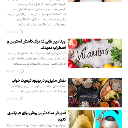
شرایط جنگی، گفت: در دوران جنگ و ماندن
طولانی‌مدت مردم در منازل، مصرف تنقلاتی مانند
اسنک‌ها، تخمه و مواد غذایی صنعتی افزایش می‌یابد
و این موضوع می‌تواند به دلیل نمک بالای این
محصولات، باعث بالا رفتن فشارخون شود.
۱۴۰۵.۰۱.۱۹
ویتامین‌هایی که برای کاهش استرس و
اضطراب مفیدند
کپسول‌های تقویت مغز و اعصاب مکمل‌هایی هستند
که با هدف بهبود عملکرد مغز، تقویت حافظه، افزایش
تمرکز، کاهش استرس و اضطراب تولید شده‌اند.
۱۴۰۴.۱۲.۲۳
نقش منیزیم در بهبود کیفیت خواب
متخصصان سلامت می‌گویند منیزیم می‌تواند در
بهبود کیفیت خواب افراد نقش مهمی داشته باشد.
۱۴۰۴.۱۲.۰۴
آموزش ساده‌ترین روش برای جرم‌گیری
کتری
جرم‌گیری کتری یا سماور شاید کاری ساده و کم‌هزینه