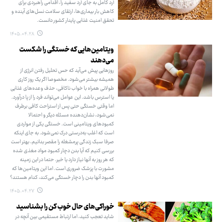
آرد کامل به جای آرد سفید را، اقدامی راهبردی برای
کاهش بار بیماری‌ها، ارتقای سلامت نسل‌های آینده و
تحقق امنیت غذایی پایدار کشور دانست.
۱۴۰۵.۰۴.۲۸
ویتامین‌هایی که خستگی را شکست
می‌دهند
روزهایی پیش می‌آید که حس تحلیل رفتن انرژی از
همیشه بیشتر می‌شود. مخصوصا اگر یک روز کاری
طولانی همراه با خواب ناکافی، حذف وعده‌های غذایی
یا استرس باشد. این عوامل می‌تواند فرد را از پا درآورد.
اما وقتی خستگی حتی پس از استراحت کافی برطرف
نمی‌شود، نشان‌دهنده مسئله دیگر و احتمالا
کمبودهای ویتامینی است. خستگی یکی از مواردی
است که اغلب به‌درستی درک نمی‌شود. به جای اینکه
صرفا سبک زندگی پرمشغله را مقصر بدانیم، بهتر است
بررسی کنیم که آیا بدن دچار کمبود مواد مغذی شده
که هر روز به آنها نیاز دارد یا خیر. حتما در این زمینه
مشورت با پزشک ضروری است. اما این ویتامین‌ها که
کمبود آنها بدن را دچار خستگی می‌کند، کدام هستند؟
۱۴۰۵.۰۴.۲۷
خوراکی‌های حال خوب کن را بشناسید
شاید تعجب کنید، اما ارتباط مستقیمی بین آنچه در