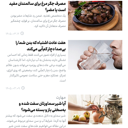
مصرف جگر مرغ برای سالمندان مفید
است یا مضر؟
یک متخصص تغذیه، ضمن رد شایعات مضر بودن
مصرف جگر مرغ برای سالمندان، بر فواید چشمگیر
مصرف متعادل آن تاکید کرد.
۱۴۰۵.۰۳.۱۲
هفت عادت اشتباه که بدن شما را
بی‌صدا دچار کم‌آبی می‌کند
بسیاری از افراد تصور می‌کنند فقط زمانی که احساس
تشنگی دارند بدنشان به آب نیاز دارد، اما کارشناسان
می‌گویند برخی عادت‌های روزمره می‌تواند بدون علائم
واضح، بدن را دچار کم‌آبی کند؛ وضعیتی که روی انرژی،
تمرکز، عملکرد مغز و حتی سلامت عمومی تاثیرگذار
است.
۱۴۰۵.۰۳.۰۹
مهارت
آیا شیر سماورتان سفت شده و
به‌سختی باز و بسته می‌شود؟
شیر سماور به دلایل متعددی سفت می‌شود که بیشتر
آنها به گرما، شرایط آب و سن سماور مربوط می‌شوند.
در این مقاله می‌خواهیم علت‌های سفت شدن شیر