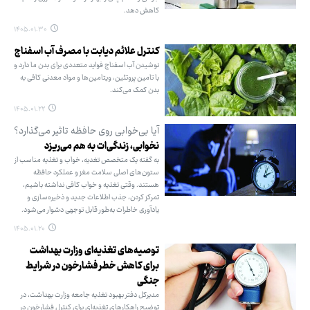
کاهش دهد.
۱۴۰۵.۰۱.۳۰
کنترل علائم دیابت با مصرف آب اسفناج
نوشیدن آب اسفناج فواید متعددی برای بدن ما دارد و
با تامین پروتئین، ویتامین‌ها و مواد معدنی کافی به
بدن کمک می‌کند.
۱۴۰۵.۰۱.۲۲
آیا بی‌خوابی روی حافظه تاثیر می‌گذارد؟
نخوابی، زندگی‌ات به هم می‌ریزد
به گفته یک متخصص تغدیه، خواب و تغذیه مناسب از
ستون‌های اصلی سلامت مغز و عملکرد حافظه
هستند. وقتی تغذیه و خواب کافی نداشته باشیم،
تمرکز کردن، جذب اطلاعات جدید و ذخیره‌سازی و
یادآوری خاطرات به‌طور قابل توجهی دشوار می‌شود.
۱۴۰۵.۰۱.۲۰
توصیه‌های تغذیه‌ای وزارت بهداشت
برای کاهش خطر فشارخون در شرایط
جنگی
مدیرکل دفتر بهبود تغذیه جامعه وزارت بهداشت، در
توضیح راهکارهای تغذیه‌ای برای کنترل فشارخون در