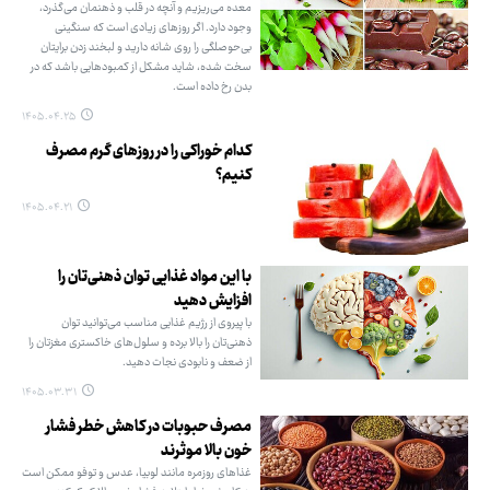
معده می‌ریزیم و آنچه در قلب و ذهنمان می‌گذرد،
وجود دارد. اگر روزهای زیادی است که سنگینی
بی‌حوصلگی را روی شانه دارید و لبخند زدن برایتان
سخت شده، شاید مشکل از کمبودهایی باشد که در
بدن رخ داده است.
۱۴۰۵.۰۴.۲۵
کدام خوراکی را در روزهای گرم مصرف
کنیم؟
۱۴۰۵.۰۴.۲۱
با این مواد غذایی توان ذهنی‌تان را
افزایش دهید
با پیروی از رژیم غذایی مناسب می‌توانید توان
ذهنی‌تان را بالا برده و سلول‌های خاکستری مغزتان را
از ضعف و نابودی نجات دهید.
۱۴۰۵.۰۳.۳۱
مصرف حبوبات در کاهش خطر فشار
خون بالا موثرند
غذاهای روزمره مانند لوبیا، عدس و توفو ممکن است