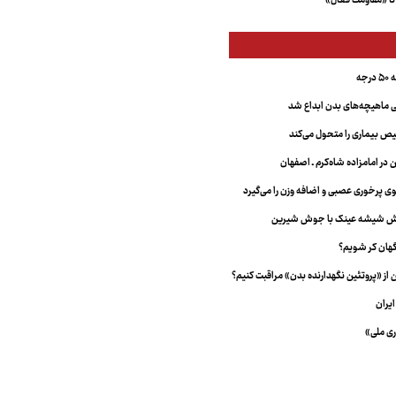
تا «مقاومت فعال»
جه
ماهیچه‌های بدن ابداع شد
 بیماری را متحول می‌کند
 در امامزاده شاه‌کرم ـ اصفهان
خش شیشه عینک با جوش شیرین
هان کر شویم؟
از «پروتئین نگهدارنده بدن» مراقبت کنیم؟
یران
ری ملی»