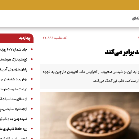
ه ای
کد مطلب:
۲۲٬۸۹۴
پربازدید
جلد شماره ۶۰۷ روزنامه آگاه
رابر می‌کند
نخ‌های نازک هوشمند 
پایان هـژمـونی آمریـک
ید این نوشیدنی محبوب را افزایش داد. افزودن دارچین به قهوه
وزش باد شدید در بر
از سلامت قلب نیز کمک می‌کند.
نهضت مقاومت در منط
از خطای محاسبات آمری
از «نظم» سایکس-پیک
ضربه زدن به «تاب‌آو
زن؛ حافظ تاب‌آوری م