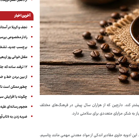
از «صبر استراتژیک» 
آخرین اخبار
نجف و کربلا در آستانه ۵۰ در
رادار مخصوص بررسی 
برچسب جدید، تشخیص
مقتل‌خوانی روز اربعین
۱۲ ترفند ساده که جلوی پرخوری عصبی و اضافه ‌وزن را می‌گیرد
از بین بردن خط و 
چطور ممکن است ناگ
چگونه با افزایش سن 
یشتر کند. دارچین که از هزاران سال پیش در فرهنگ‌های مختلف
هجوم رسانه‌ای علیه ا
ز به شکر، مزایای متعددی برای سلامتی دارد.
ضربه زدن به «تاب‌آو
ین ادویه حاوی مقادیر اندکی از مواد معدنی مهمی مانند پتاسیم،