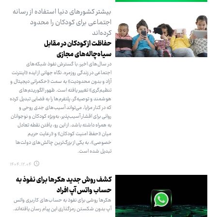
بیشتر کشورهای دنیا استفاده از رسانه
اجتماعی برای کودکان را محدود
کرده‌اند
حفاظت از کودکان در مقابل
سیاه‌چاله‌های مجازی
در سال‌های اخیر، با گسترش نفوذ شبکه‌های
اجتماعی در زندگی روزمره، نگاه جهانی از ایده «اینترنت
آزاد و بدون محدودیت» به سمت «حکمرانی دیجیتال و
تنظیم‌گری» تغییر یافته است. ظهور الگوریتم‌های
هوشمند و توصیه‌گر، پلتفرم‌ها را به فضایی تبدیل کرده
که در کنار مزایا، می‌تواند آسیب‌های جدی روحی و
روانی برای اقشار آسیب‌پذیر، به‌ویژه کودکان و نوجوانان
به همراه داشته باشد. از این رو، یافتن نقطه تعادل
میان «حفظ امنیت کودکان» و «رعایت حریم
خصوصی»، به یکی از بزرگ‌ترین چالش‌های دولت‌ها
تبدیل شده است.
۱۴۰۴.۱۲.۰۴
کشف روش جدید هکرها برای نفوذ به
حساب واتس آپ افراد
هکرها روشی برای نفوذ به حساب‌های کاربری واتس
آپ بدون شکستن رمزگذاری این پیام رسان یافته‌اند.