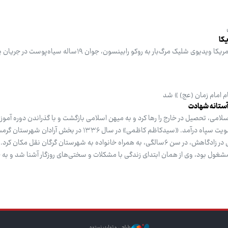
کا
پلیس شهر استاکتون ایالت ایلینوی آمریکا ویدیوی شلیک مرگ‌بار به روکو رابینسون، جوان ۱۹سا
م امام زمان (عج) » شد
 آستانه شهادت
لامی، تحصیل در خارج را رها کرد و به میهن اسلامی بازگشت و با گذراندن دوره آ
سپاه در پادگان امام علی (ع)، به عضویت سپاه درآمد. «سیدکاظم کاظمی» در سال ۱۳۳۶ در بخش آ
آمد. وی پس از گذراندن دوران کودکی در زادگاهش، در سن ۶سالگی، به همراه خانواده به شهرستان گرگان نقل مکا
مشغول بود، وی از همان ابتدای زندگی با مشکلات و سختی‌های روزگار آشنا شد و به 
طراحی و تولید: نستوه