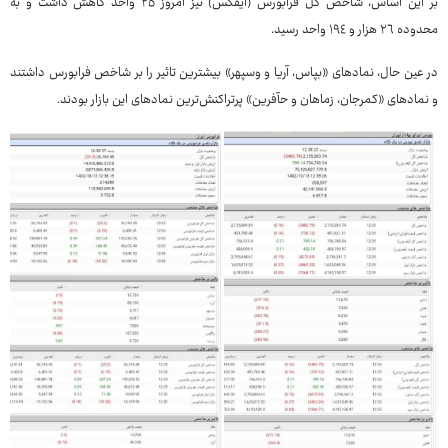
بر این اساس، شاخص کل فرابورس (آیفکس) نیز امروز ٢٥ واحد کاهش داشت و به
محدوده ٢٦ هزار و ١٩٤ واحد رسید.
در عین حال، نمادهای «بپاس، آریا و وسپهر» بیشترین تاثیر را بر شاخص فرابورس داشتند
و نمادهای «کمرجان، زماهان و حآفرین» پرتراکنش‌ترین نمادهای این بازار بودند.