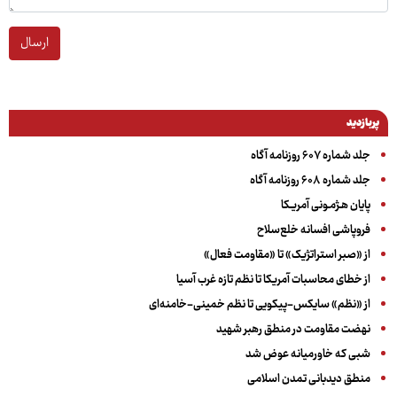
ارسال
پربازدید
جلد شماره ۶۰۷ روزنامه آگاه
جلد شماره ۶۰۸ روزنامه آگاه
پایان هـژمـونی آمریـکا
فروپاشی افسانه خلع‌سلاح
از «صبر استراتژیک» تا «مقاومت فعال»
از خطای محاسبات آمریکا تا نظم تازه غرب آسیا
از «نظم» سایکس-پیکویی تا نظم خمینی-خامنه‌ای
نهضت مقاومت در منطق رهبر شهید
شبی که خاورمیانه عوض شد
منطق دیدبانی تمدن اسلامی