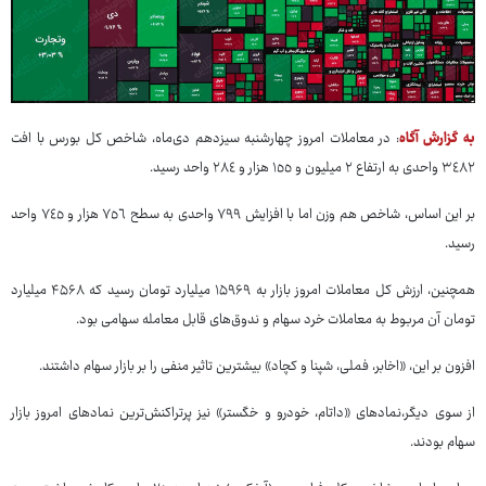
به گزارش آگاه
: در معاملات امروز چهارشنبه سیزدهم دی‌ماه، شاخص کل بورس با افت
٣٤٨٢ واحدی به ارتفاع ٢ میلیون و ١٥٥ هزار و ٢٨٤ واحد رسید.
بر این اساس، شاخص‌ هم وزن اما با افزایش ٧٩٩ واحدی به سطح ٧٥٦ هزار و ٧٤٥ واحد
رسید.
همچنین، ارزش کل معاملات امروز بازار به ۱۵۹۶۹ میلیارد تومان رسید که ۴۵۶۸ میلیارد
تومان آن مربوط به معاملات خرد سهام و ندوق‌های قابل معامله سهامی بود.
افزون بر این، «اخابر، فملی، شپنا و کچاد» بیشترین تاثیر منفی را بر بازار سهام داشتند.
از سوی دیگر،نمادهای «داتام، خودرو و خگستر» نیز پرتراکنش‌ترین نمادهای امروز بازار
سهام بودند.