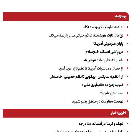
پربازدید
جلد شماره ۶۰۷ روزنامه آگاه
نخ‌های نازک هوشمند علائم حیاتی بدن را رصد می‌کند
پایان هـژمـونی آمریـکا
فروپاشی افسانه خلع‌سلاح
شبی که خاورمیانه عوض شد
از خطای محاسبات آمریکا تا نظم تازه غرب آسیا
از «نظم» سایکس-پیکویی تا نظم خمینی-خامنه‌ای
ضربه زدن به «تاب‌آوری ملی»
سه‌ محور شرارت
نهضت مقاومت در منطق رهبر شهید
آخرین اخبار
نجف و کربلا در آستانه ۵۰ درجه