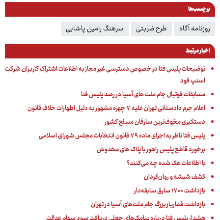
برچسب‌ها
روزنامه آگاه
طرح ضربتی
سرهنگ رامین پاشایی
اخبار مرتبط
توضیحات پلیس فتا در خصوص دسترسی غیر مجاز به اطلاعات اشتراک کاربران شرکت
اسنپ فود
مسابقات فوتبال جام ملت های آسیا در رصد پلیس فتا
اعلام جرم دادستانی تهران علیه ۷ چهره مشهور به دلیل اظهارات خلاف قانون
دستگیری مخوف‌ترین سارقان مسلح کشور
پلیس فتا ناظر به اجرای ماده ۷۹ قانون انتخابات مجلس شورای اسلامی
برخورد قاطع پلیس راهور با پلاک های مخدوش
با اطلاعات هک شده چه می‌کنند؟
کشف شیشه و روان‌گردان
بازداشت ۱۷۰۰ سارق سابقه‌دار
بازداشت قمارباز بزرگ جام ملت‌های آسیا در تهران
هشدار پلیس فتا درباره پیامک‌های جعلی دریافت سود سهام عدالت