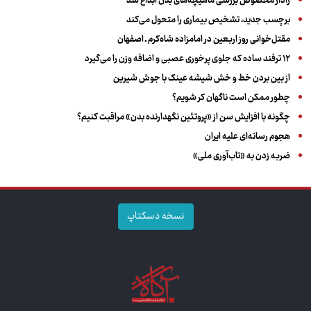
رادار مخصوص بررسی ماهیچه‌های بدن ابداع شد
برچسب جدید، تشخیص بیماری را متحول می‌کند
مقتل‌خوانی روز اربعین در امامزاده شاه‌کرم ـ اصفهان
۱۲ ترفند ساده که جلوی پرخوری عصبی و اضافه ‌وزن را می‌گیرد
از بین بردن خط و خش شیشه عینک با جوش شیرین
چطور ممکن است ناگهان کر شویم؟
چگونه با افزایش سن از «پروتئین نگهدارنده بدن» مراقبت کنیم؟
هجوم رسانه‌ای علیه ایران
ضربه زدن به «تاب‌آوری ملی»
نسخه دسکتاپ