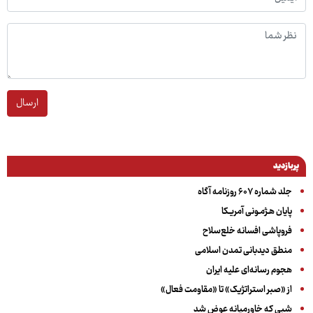
ارسال
پربازدید
جلد شماره ۶۰۷ روزنامه آگاه
پایان هـژمـونی آمریـکا
فروپاشی افسانه خلع‌سلاح
منطق دیدبانی تمدن اسلامی
هجوم رسانه‌ای علیه ایران
از «صبر استراتژیک» تا «مقاومت فعال»
شبی که خاورمیانه عوض شد