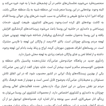
منحصربه‌فرد می‌شوید نخلستان‌های حاضر در آن چشم‌های شما را به خود خیره می‌کند و
البته وجود بوته‌هایی در این روستا منجر شده این منطقه شبیه به یک منطقه جنگلی باشد،
چراکه اخیرا اداره منابع طبیعی و جنگلبانی به سبب تثبیت شن‌های روان حوالی روستا اقدام
به کاشت بوته‌های تاق کرده است.وجود زمین‌های کشاورزی، طبیعت کویری، خدمات
زیرساختی و دامداری در حاشیه این روستا باعث می‌شود زیرساخت‌های گردشگری افزایش
یافته و این روستا به‌عنوان مقصد گردشگری پرطرفدار شناخته شود.لهجه چوپونی عنوان
لهجه مردم روستای چوپانان است، بالای ۹۴درصد از واژگان این لهجه با فارسی مشترک
است. در روستاهای اطراف همچون مهرجان، گرمه، ایراج و رباط پشت بادام این لهجه وجود
داشته و از لحاظ لحن و غنای واژگان شباهت زیادی به لهجه محلی شیراز دارد.
زادآوری جدید در پناهگاه حیات‌وحش عباس‌آباد نشان‌دهنده پتانسیل بالای منطقه و
همچنین اکوسیستم سالم و امنیت بیشتر آن است. شاید بتوان گفت از این پس عباس‌آباد
یکی از بهترین زیستگاه‌های پلنگ ایرانی در کشور محسوب شود که در این اتفاق تلاش
مسئولان و محیط‌بانان عباس‌آباد به‌وضوح قابل لمس است و مهم‌تر از همه فرهنگ بالای
مردم نیز نقش بسزایی در این امتیاز بزرگ دارد.بخش عمده فعالیت‌های اهالی روستای
چوپانان به دامداری و کشاورزی اختصاص دارد، از محصولات کشاورزی این روستا می‌توان به
زردآلو، انار، صیفی‌کاری، گندم، سیر، یونجه و انار اشاره کرد. هندوانه‌های ابوجهل نیز از آن
دسته گیاهان خودرو در این منطقه است که بهترین درمان برای بیماری دیابت محسوب