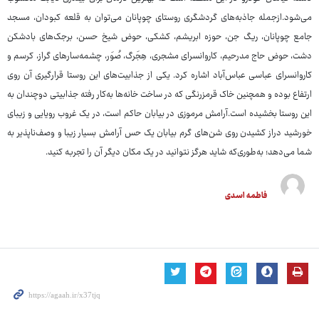
می‌شود.ازجمله جاذبه‌های گردشگری روستای چوپانان می‌توان به قلعه کبودان، مسجد
جامع چوپانان، ریگ جن، حوزه ابریشم، کشکی، حوض شیخ حسن، برجک‌های بادشکن
دشت، حوض حاج مدرحیم، کاروانسرای مشجری، هِجَرگ، صُوَر، چشمه‌سارهای گراز، کرسم و
کاروانسرای عباسی عباس‌آباد اشاره کرد. یکی از جذابیت‌های این روستا قرارگیری آن روی
ارتفاع بوده و همچنین خاک قرمزرنگی که در ساخت خانه‌ها به‌کار رفته جذابیتی دوچندان به
این روستا بخشیده است.آرامش مرموزی در بیابان حاکم است، در یک غروب رویایی و زیبای
خورشید دراز کشیدن روی شن‌های گرم بیابان یک حس آرامش بسیار زیبا و وصف‌ناپذیر به
شما می‌دهد؛ به‌طوری‌که شاید هرگز نتوانید در یک مکان دیگر آن را تجربه کنید.
فاطمه اسدی