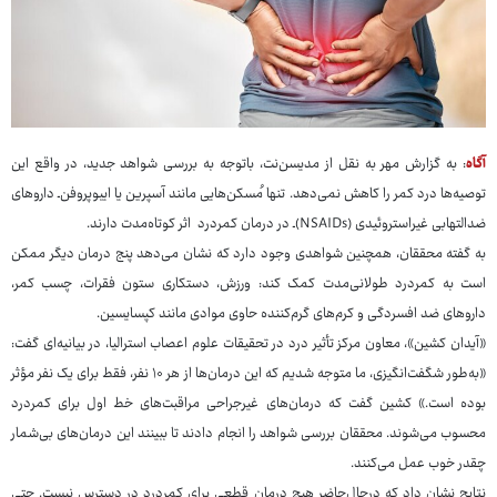
آگاه
: به گزارش مهر به نقل از مدیسن‌نت، باتوجه به بررسی شواهد جدید، در واقع این
توصیه‌ها درد کمر را کاهش نمی‌دهد. تنها مُسکن‌هایی مانند آسپرین یا ایبوپروفن‌ـ داروهای
ضدالتهابی غیراستروئیدی (NSAIDs)ـ در درمان کمردرد اثر کوتاه‌مدت دارند.
به گفته محققان، همچنین شواهدی وجود دارد که نشان می‌دهد پنج درمان دیگر ممکن
است به کمردرد طولانی‌مدت کمک کند: ورزش، دستکاری ستون فقرات، چسب کمر،
داروهای ضد افسردگی و کرم‌های گرم‌کننده حاوی موادی مانند کپسایسین.
«آیدان کشین»، معاون مرکز تأثیر درد در تحقیقات علوم اعصاب استرالیا، در بیانیه‌ای گفت:
«به‌طور شگفت‌انگیزی، ما متوجه شدیم که این درمان‌ها از هر ۱۰ نفر، فقط برای یک نفر مؤثر
بوده است.» کشین گفت که درمان‌های غیرجراحی مراقبت‌های خط اول برای کمردرد
محسوب می‌شوند. محققان بررسی شواهد را انجام دادند تا ببینند این درمان‌های بی‌شمار
چقدر خوب عمل می‌کنند.
نتایج نشان داد که درحال‌حاضر هیچ درمان قطعی برای کمردرد در دسترس نیست. حتی