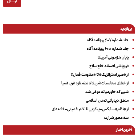
ارسال
پربازدید
جلد شماره ۶۰۷ روزنامه آگاه
جلد شماره ۶۰۸ روزنامه آگاه
پایان هـژمـونی آمریـکا
فروپاشی افسانه خلع‌سلاح
از «صبر استراتژیک» تا «مقاومت فعال»
از خطای محاسبات آمریکا تا نظم تازه غرب آسیا
شبی که خاورمیانه عوض شد
منطق دیدبانی تمدن اسلامی
از «نظم» سایکس-پیکویی تا نظم خمینی-خامنه‌ای
سه‌ محور شرارت
آخرین اخبار