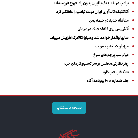
ترامپ در تله جنگ با ایران بدون راه خروج آبرومندانه
آتلانتیک: تاب‌آوری ایران دولت ترامپ را غافلگیر کرد
معادله جدید در جبهه یمن
آتش‌بس روی کاغذ؛ جنگ در میدان
سایپا واگذار خواهد شد و مبلغ کالابرگ افزایش می‌یابد
مرز باریک نقد و تخریب
قیام سبز پرچم‌های سرخ
چتر نظارتی مجلس بر سر کسب‌وکارهای خرد
باافتخار، خبرنگارم
جلد شماره ۶۰۸ روزنامه آگاه
نسخه دسکتاپ