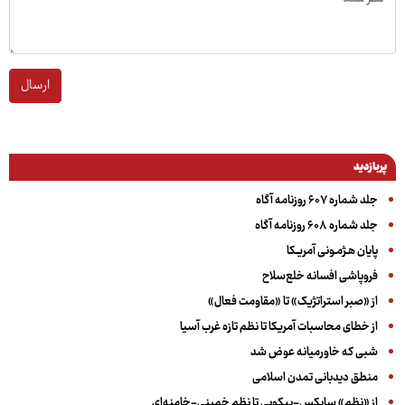
ارسال
پربازدید
جلد شماره ۶۰۷ روزنامه آگاه
جلد شماره ۶۰۸ روزنامه آگاه
پایان هـژمـونی آمریـکا
فروپاشی افسانه خلع‌سلاح
از «صبر استراتژیک» تا «مقاومت فعال»
از خطای محاسبات آمریکا تا نظم تازه غرب آسیا
شبی که خاورمیانه عوض شد
منطق دیدبانی تمدن اسلامی
از «نظم» سایکس-پیکویی تا نظم خمینی-خامنه‌ای