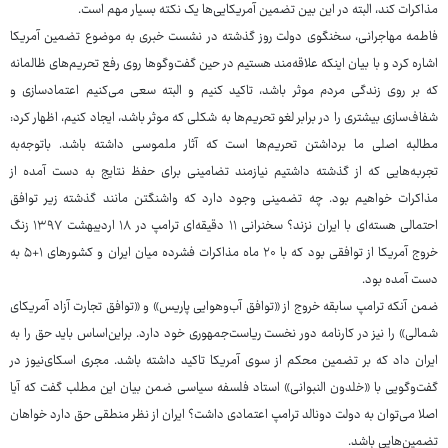
مذاکرات کند، البته در این بین تضمین آمریکایی‌ها یک نکته بسیار مهم است.
فاطمه مهاجرانی، سخنگوی دولت روز گذشته در نشست خبری به موضوع تضمین آمریکا
اشاره کرد و با بیان اینکه علاقه‌مند هستیم در حین گفت‌وگوها روی رفع تحریم‌های ظالمانه
که بر روی زندگی مردم موثر باشد، تاکید کنیم و البته سعی می‌کنیم اعتمادسازی و
شفاف‌سازی بیشتری را در برابر لغو تحریم‌ها به شکلی که موثر باشد، ایجاد کنیم، اظهار کرد:
مطالبه اصلی ما برداشتن تحریم‌ها است که آثار ملموسی داشته باشد. باتوجه‌به
تجربه‌هایی که از گذشته داشتیم نیازمند تضامینی برای حفظ نتایج به دست آمده از
مذاکرات خواهیم بود. چه تضمینی وجود دارد که واشنگتن مانند گذشته زیر توافق
احتمالی هسته‌ای با ایران نزند؟ سخنرانی ۱۱ دقیقه‌ای ترامپ در ۱۸ اردیبهشت ۱۳۹۷ زنگ
خروج آمریکا از توافقی بود که با ۲۰ ماه مذاکرات فشرده میان ایران و کشورهای ۱+۵ به
دست آمده بود.
ضمن آنکه ترامپ سابقه خروج از «توافق آب‌وهوایی پاریس» و «توافق تجارت آزاد آمریکای
شمالی» را نیز در کارنامه دور نخست ریاست‌جمهوری خود دارد. براین‌اساس باید حق را به
ایران داد که بر تضمین محکم از سوی آمریکا تاکید داشته باشد. مجری اسکای‌نیوز در
گفت‌وگویی با «خلدون النبوانی» استاد فلسفه سیاسی ضمن بیان این مطلب گفت که آیا
اصلا می‌توان به دولت دونالد ترامپ اعتمادی داشت؟ ایران از نظر منطقی حق دارد خواهان
تضمین‌هایی باشد.