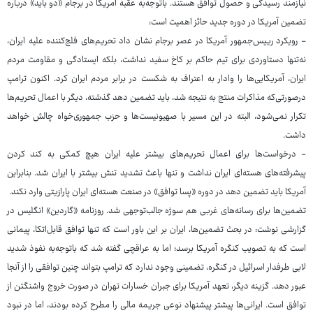
نیازمند رسیدگی و حصول توافق هستند. باتوجه‌به عقبه آمریکا در برجام «دو باید» درباره
تضمین آمریکا در دوره جدید حائز اهمیت است:
- رویکرد رییس‌جمهور آمریکا در عصر برجام نشان داد تحریم‌های فلج‌کننده علیه ایران،
نه‌تنها دستاوردی برای تیم حاکم بر کاخ سفید نداشت، بلکه ایستادگی و مقاومت مردم
ایران، آمریکایی‌ها را وادار به اعتراف به شکست در برابر مردم ایران کرد. اکنون ترامپ
درصورتی‌که مذاکرات منتج به نتیجه شد، باید تضمین دهد گذشته، دیگر با اعمال تحریم‌ها
تکرار نمی‌شود، البته در این مسیر با صهیونیست‌ها و حزب جمهوری‌خواه چالش خواهد
داشت.
- درخواست‌ها برای اعمال تحریم‌های بیشتر علیه ایران هیچ کمکی به کند کردن
پیشرفته‌های هسته‌ای ایران نداشت و تنها باعث تشدید تنش بیشتر با ایران شد. بنابراین
آمریکا باید تضمین دهد در دوره «پسا توافق» در صنعت هسته‌ای ایران پارازیتی وارد نکند.
تضمین‌ها برای رسانه‌های غربی هم سوژه جالب‌توجهی شد. روزنامه «گاردین» انگلیس در
گزارشی نوشت: در بحث تضمین‌ها، ایران بر این باور است که تنها توافق قابل‌اتکا، پیمانی
است که به تصویب کنگره آمریکا برسد؛ اما به عراقچی گفته شد که باتوجه‌به نفوذ شدید
لابی طرفدار اسرائیل در کنگره، تضمینی وجود ندارد که ترامپ بتواند چنین توافقی را از آنجا
عبور دهد. گزینه دیگر، تعهد آمریکا برای جبران خسارات تهران در صورت خروج واشنگتن از
توافق است. ایرانی‌ها پیشتر پیشنهاد نوعی جریمه مالی را مطرح کرده بودند، اما در نبود