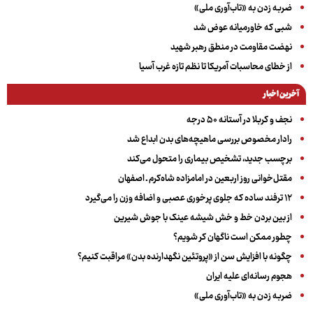
ضربه زدن به «تاب‌آوری ملی»
شبی که خاورمیانه عوض شد
نهضت مقاومت در منطق رهبر شهید
از خطای محاسبات آمریکا تا نظم تازه غرب آسیا
آخرین اخبار
نجف و کربلا در آستانه ۵۰ درجه
رادار مخصوص بررسی ماهیچه‌های بدن ابداع شد
برچسب جدید، تشخیص بیماری را متحول می‌کند
مقتل‌خوانی روز اربعین در امامزاده شاه‌کرم ـ اصفهان
۱۲ ترفند ساده که جلوی پرخوری عصبی و اضافه ‌وزن را می‌گیرد
از بین بردن خط و خش شیشه عینک با جوش شیرین
چطور ممکن است ناگهان کر شویم؟
چگونه با افزایش سن از «پروتئین نگهدارنده بدن» مراقبت کنیم؟
هجوم رسانه‌ای علیه ایران
ضربه زدن به «تاب‌آوری ملی»