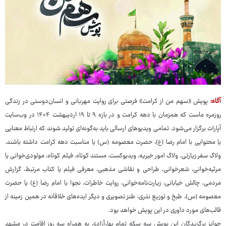
آگاه:
پویش «سهم من از کرامت» فرصتی برای روایت مهربانی و انسان‌دوستی در زندگی
روزمره ماست که همزمان با دهه کرامت و در بازه ۹ تا ۱۹ اردیبهشت ۱۴۰۴ در وب‌سایت
آپارات برگزار می‌شود. تمامی ویدیوهای ارسالی باید به‌گونه‌ای تولید شوند که ارتباط معنایی
یا محتوایی با امام رضا (ع)، حضرت معصومه (س) یا مناسبت دهه کرامت داشته باشند.
ولاگ سفر زیارتی، ولاگ امور خیریه، ویدیوکست، مستند کوتاه، فیلم کوتاه، مولودی‌خوانی یا
مرثیه‌خوانی، شعرخوانی، طراحی و نقاشی مذهبی، معرفی فیلم یا کتاب مرتبط، گزارش
مردمی، چالش خیابانی، زیارت‌نامه‌خوانی، روایت خاطرات، نجوا با امام رضا (ع) یا حضرت
معصومه (س)، طبخ و توزیع نذری، طنز تصویری و دیگر ایده‌های خلاقانه در همین زمینه از
قالب‌های مورد داوری در این پویش خواهد بود.
جوایز برگزیدگان این پویش سه سکه تمام بهارآزادی به همراه سه روز اقامت در مشهد