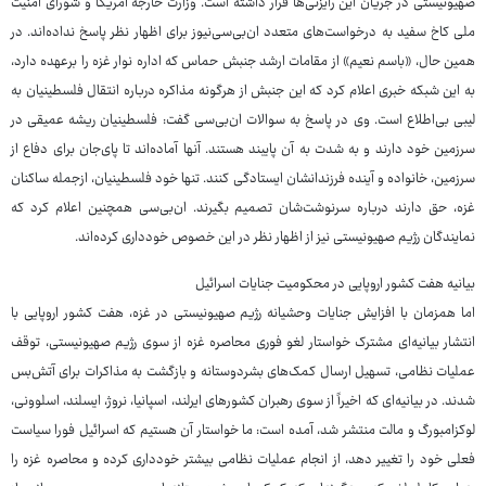
صهیونیستی در جریان این رایزنی‌ها قرار داشته است. وزارت خارجه آمریکا و شورای امنیت
ملی کاخ سفید به درخواست‌های متعدد ان‌بی‌سی‌نیوز برای اظهار نظر پاسخ نداده‌اند. در
همین حال، «باسم نعیم» از مقامات ارشد جنبش حماس که اداره نوار غزه را برعهده دارد،
به این شبکه خبری اعلام کرد که این جنبش از هرگونه مذاکره درباره انتقال فلسطینیان به
لیبی بی‌اطلاع است. وی در پاسخ به سوالات ان‌بی‌سی گفت: فلسطینیان ریشه عمیقی در
سرزمین خود دارند و به شدت به آن پایبند هستند. آنها آماده‌اند تا پای‌جان برای دفاع از
سرزمین، خانواده و آینده فرزندانشان ایستادگی کنند. تنها خود فلسطینیان، ازجمله ساکنان
غزه، حق دارند درباره سرنوشت‌شان تصمیم بگیرند. ان‌بی‌سی همچنین اعلام کرد که
نمایندگان رژیم صهیونیستی نیز از اظهار نظر در این خصوص خودداری کرده‌اند.
بیانیه هفت کشور اروپایی در محکومیت جنایات اسرائیل
اما همزمان با افزایش جنایات وحشیانه رژیم صهیونیستی در غزه، هفت کشور اروپایی با
انتشار بیانیه‌ای مشترک خواستار لغو فوری محاصره غزه از سوی رژیم صهیونیستی، توقف
عملیات نظامی، تسهیل ارسال کمک‌های بشردوستانه و بازگشت به مذاکرات برای آتش‌بس
شدند. در بیانیه‌ای که اخیراً از سوی رهبران کشورهای ایرلند، اسپانیا، نروژ، ایسلند، اسلوونی،
لوکزامبورگ و مالت منتشر شد، آمده است: ما خواستار آن هستیم که اسرائیل فورا سیاست
فعلی خود را تغییر دهد، از انجام عملیات نظامی بیشتر خودداری کرده و محاصره غزه را