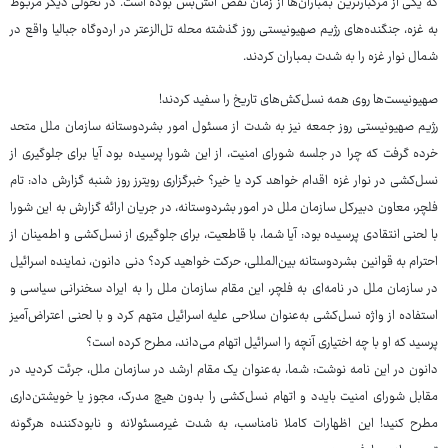
که یکی از مرگبارترین بمباران‌ها از زمان نقض آتش‌بس بوده است. در تحولی دیگر مربوط
به غزه، جنگنده‌های رژیم صهیونیستی روز گذشته محله تل‌الزعتر در اردوگاه جبالیا واقع در
شمال نوار غزه را به شدت بمباران کردند.
صهیونیست‌ها روی همه نسل‌کش‌های تاریخ را سفید کردند!
رژیم صهیونیستی روز جمعه نیز به شدت از مسئول امور بشردوستانه سازمان ملل متحد
خرده گرفت که چرا در جلسه شورای امنیت، از این شورا پرسیده بود آیا برای جلوگیری از
نسل‌کشی در نوار غزه اقدام خواهد کرد یا خیر؟ خبرگزاری رویترز روز شنبه گزارش داد: تام
فلچر، معاون دبیرکل سازمان ملل در امور بشردوستانه، در جریان ارائه گزارش به این شورا
با لحنی انتقادی پرسیده بود: آیا شما، با قاطعیت، برای جلوگیری از نسل‌کشی و اطمینان از
احترام به قوانین بشردوستانه بین‌المللی، حرکت خواهید کرد؟ دنی دانون، نماینده اسرائیل
در سازمان ملل در نامه‌ای به فلچر، این مقام سازمان ملل را به ایراد سخنرانی سیاسی و
استفاده از واژه نسل‌کشی به‌عنوان سلاحی علیه اسرائیل متهم کرد و با لحنی اعتراض‌آمیز
پرسید که او با چه اختیاری آنچه را اسرائیل اتهام می‌داند، مطرح کرده است؟
دانون در این نامه نوشت: شما، به‌عنوان یک مقام ارشد در سازمان ملل، جرئت کردید در
مقابل شورای امنیت بایدد و اتهام نسل‌کشی را بدون هیچ مدرک، مجوز یا خویشتن‌داری
مطرح کنید! این اظهارات کاملا نامناسب، به شدت غیرمسئولانه و نابودکننده هرگونه