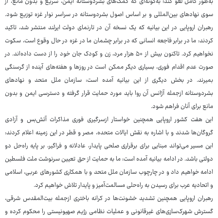
به‌طور کامل لغو کند؛ به‌گونه‌ای که کمک‌های بشردوستانه ایمن، سریع و بدون مانع، از
سوی نهادهای بین‌المللی و بر اساس اصول بشردوستانه در سراسر نوار غزه توزیع شود.
رهبران اروپایی در این بیانیه که یک نسخه آن در تارنمای دولت ایرلند منتشر شد، تاکید
کردند: ما در برابر فاجعه انسانی که در برابر چشمان ما در غزه در حال وقوع است، سکوت
نخواهیم کرد. تاکنون بیش از ۵۰ هزار مرد، زن و کودک جان خود را از دست داده‌اند. در
صورت عدم اقدام فوری، بسیاری دیگر ممکن است در روزها و هفته‌های آینده از گرسنگی
بمیرند. در بخش دیگری از این بیانیه آمده است: سازمان ملل متحد و نهادهای
بشردوستانه ازجمله آژانس آن روا باید مورد حمایت قرار گرفته و دسترسی ایمن و بدون
مانع برای آنان فراهم شود.
این هفت کشور اروپایی همچنین خواستار ازسرگیری فوری مذاکرات آتش‌بس و آزادی
گروگان‌ها شدند و با اشاره به نقش ایالات متحده، مصر و قطر در این زمینه اعلام کردند:
این مسیر می‌تواند مبنایی برای برقراری صلحی پایدار، عادلانه و فراگیر، بر پایه راه‌حل دو
دولتی باشد. در ادامه بیانیه آمده است: ما به حمایت از حق تعیین سرنوشت ملت فلسطین
ادامه خواهیم داد و در چارچوب سازمان ملل متحد و با همکاری کشورهای عربی، اسلامی
و اتحادیه عرب برای رسیدن به راه‌حلی مسالمت‌آمیز و پایدار تلاش خواهیم کرد.
رهبران اروپایی همچنین تشدید خشونت‌ها در کرانه باختری ازجمله بیت‌المقدس شرقی،
گسترش شهرک‌سازی‌های غیرقانونی و عملیات نظامی رژیم صهیونیستی را محکوم کرده و