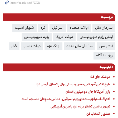
برچسب‌ها
سازمان ملل
ایالات متحده
اسرائیل
غزه
شورای امنیت
ارتش رژیم صهیونیستی
دولت آمریکا
رژیم صهیونیستی
آتش بس
سازمان ملل متحد
جنگ غزه
دولت ترامپ
قطر
روزنامه آگاه
اخبار مرتبط
موشک جای غذا
طرح ننگین آمریکایی- صهیونیستی برای پاکسازی قومی غزه
بازی آمریکا با جان دو میلیون انسان
اعتراف استراتژیست‌های رژیم اسرائیل: حماس همچنان منسجم است
تجهیز ماشین کشتار مردم غزه با بنزین آمریکایی
عشق را انتخاب کن