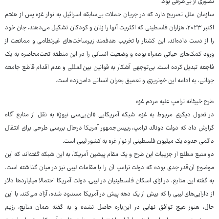
تصوری از بی‌طرفی بود.
سازمان ملل تصریح دارد که در جریان حملات بی‌سابقه اسرائیل به نوار غزه پس از هفتم
اکتبر ۲۰۲۳، هزاران فلسطینی که اکثریت آنها را زنان و کودکان تشکیل می‌دهند، جان خود
را از دست داده‌اند. این کشتار با تخریب هدفمند زیرساخت‌های غیرنظامی و ممانعت از
ورود کمک‌های حیاتی همراه بوده و وضعیت انسانی را در این منطقه تحت‌محاصره به یک
فاجعه تبدیل کرده است. بی‌توجهی آشکار به قوانین بین‌المللی و عدم اقدام قاطع جامعه
جهانی، به ادامه این خونریزی و تعمیق بحران انسانی دامن‌زده است.
طرح خبیثانه ترامپ علیه مردم غزه
در تحول دیگری مربوط به غزه، شبکه آمریکایی «ان‌بی‌سی نیوز» به نقل از منابع آگاه
گزارش داد که دولت دونالد ترامپ، رییس‌جمهور آمریکا درحال بررسی طرحی برای انتقال
دائمی حدود یک میلیون فلسطینی از نوار غزه به کشور لیبی است.
دو منبع مطلع از جزییات این طرح و یک مقام پیشین آمریکا، به این شبکه گفته‌اند که این
موضوع آن‌قدر جدی بوده که دولت ترامپ آن را با مقامات لیبی نیز در میان گذاشته است.
به گفته این منابع، در ازای اسکان فلسطینیان در لیبی، دولت آمریکا احتمالا میلیاردها دلار
از دارایی‌های لیبی را که بیش از یک دهه پیش در آمریکا مسدود شده، آزاد می‌کند. با این
حال، هنوز هیچ توافق نهایی در این‌باره حاصل نشده و به گفته همان منابع، رژیم