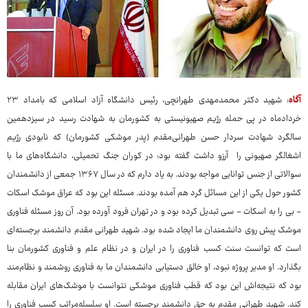
آگاه
: شهید دکتر محمدمهدی طهرانچی، رئیس دانشگاه آزاد اسلامی که بامداد ۲۳
خردادماه در پی حمله رژیم صهیونیستی به کشورمان به شهادت رسید در سیزدهمین
سالگرد شهادت سردار حسن طهرانی‌مقدم (پدر موشکی کشورمان) که نابودی رژیم
اشغالگر صهیونی را آرزو داشت گفته بود: در کوران جنگ تحمیلی، دانشگاه‌های ما با
سوالاتی از جنس توانایی مواجه بودند. به یاد دارم که در سال ۱۳۶۷ جمعی از دانشمندان
کشور حول یکی از این مسائل گرد هم آمده بودند. مسئله این بود که عراق موشک اسکات
- بی را به اسکات - سی تبدیل کرده بود و در تهران فرود آورده بود. آن روز مسئله فناوری
موشک پیش روی دانشمندان ما ایجاد شده بود. شهید طهرانی مقدم دانشمند برجسته‌ای
است که توانست سنت کسب فناوری را در ایران و در نظام علم و فناوری کشورمان بنا
بگذارد. او مدیر پروژه نبود، او خالق دستیابی دانشمندان ما به فناوری روشمند و نظام‌مند
بود که نتیجه‌اش این بود که قطب فناوری موشکی نتوانست با موشک‌های ایران مقابله
کند. شهید طهرانی مقدم به حق دانشمند برجسته است. او سلسله‌مراتب کسب فناوری را