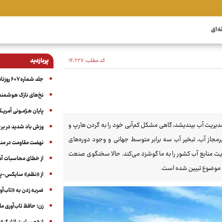
ه ای
کد مطلب:
۱۴٬۲۲۷
پربازدید
جلد شماره ۶۰۷ روزنامه آگاه
نخ‌های نازک هوشمند 
پایان هـژمـونی آمریـک
ه مدیریت آب بیندیشد، گاهی مشکل کم‌آبی خود را به گردن هارپ و
وزش باد شدید در بر
غیرمجاز آب، تبخیر آب سه برابر متوسط جهانی و وجود دوره‌های
نهضت مقاومت در منط
یت منابع آب کشور را به ما گوشزد می‌کند. حالا سخنگوی صنعت
از خطای محاسبات آمری
از «نظم» سایکس-پیک
ضربه زدن به «تاب‌آو
زن؛ حافظ تاب‌آوری م