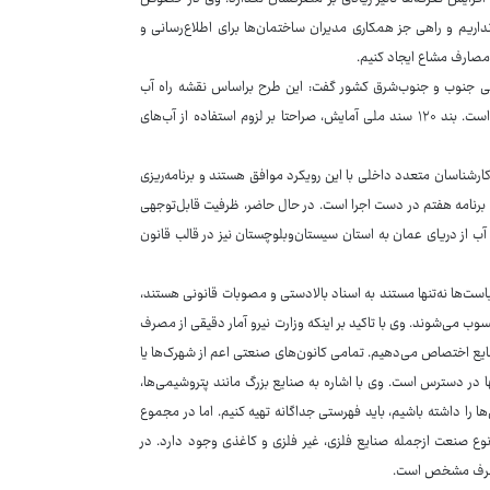
ریم و راهی جز همکاری مدیران ساختمان‌ها برای اطلاع‌رسانی و
 مصارف مشاع ایجاد کنیم.
حلی جنوب و جنوب‌شرق کشور گفت: این طرح براساس نقشه راه آب
کشور، برنامه هفتم توسعه و سند ملی آمایش سرزمین، نه‌تنها ضروری بلکه الزامی است. بند ۱۲۰ سند ملی آمایش، صراحتا بر لزوم استفاده از آب‌های
ارشناسان متعدد داخلی با این رویکرد موافق هستند و برنامه‌ریزی
تعارف تا پایان برنامه هفتم در دست اجرا است. در حال حاضر، ظرفیت قابل‌توجهی
ل آب از دریای عمان به استان سیستان‌وبلوچستان نیز در قالب قانون
یاست‌ها نه‌تنها مستند به اسناد بالادستی و مصوبات قانونی هستند،
ب می‌شوند. وی با تاکید بر اینکه وزارت نیرو آمار دقیقی از مصرف
یع اختصاص می‌دهیم. تمامی کانون‌های صنعتی اعم از شهرک‌ها یا
ا در دسترس است. وی با اشاره به صنایع بزرگ مانند پتروشیمی‌ها،
ا را داشته باشیم، باید فهرستی جداگانه تهیه کنیم. اما در مجموع
وع صنعت ازجمله صنایع فلزی، غیر فلزی و کاغذی وجود دارد. در
 مصرف مشخص است.