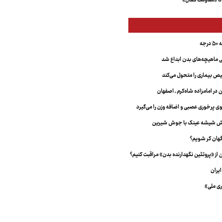
تا «مقاومت فعال»
جه
ماهیچه‌های بدن ابداع شد
 بیماری را متحول می‌کند
 در امامزاده شاه‌کرم ـ اصفهان
خش شیشه عینک با جوش شیرین
هان کر شویم؟
از «پروتئین نگهدارنده بدن» مراقبت کنیم؟
یران
ری ملی»