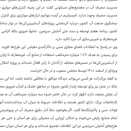
مدیریت مصرف آب در مجتمع‌های مسکونی گفت: در این زمینه کنترل‌های موثری ندا
مدیریت مصرف وجود ندارد. امیدواریم در آینده بتوانیم ابزارهای موثرتری برای کنترل
سخنگوی صنعت آب کشور، درباره اثربخشی پروژه‌های آب‌شیرین‌کن‌ها در نوار سا
غیرمتعارف و شیرین‌سازی آب دریا تاکید دارد.
وی در پاسخ به انتقادات فضای مجازی مبنی بر ناکارآمدی مقیاس این طرح‌ها افزود: ک
برای رسیدن به هدف ۱.۷۷ میلیارد مترمکعب استفاده از منابع آب غیرم
از آب‌شیرین‌کن‌ها در مسیرهای مختلف از آبادان تا زابل فعال شده‌اند و پروژه انتقا
ویژه‌ای از اسفند ۱۴۰۰ توسط مجلس مصوب و در حال اجراست.
به گفته بزرگ‌زاده هر کسی می‌تواند دیدگاه موافق یا مخالفی داشته باشد، اما این س
بلکه در عمل نیز برای توسعه پایدار کشور به‌ویژه در مناطق خشک و کم‌آب ضروری محسو
آب بخش صنعت دارد، اظهار کرد: در حال حاضر حدود سه میلیارد مترمکعب آب به صنا
کارخانجات بزرگ، دارای کنتور هستند و اطلاعات مربوط به میزان آب برداشت‌شده آنه
فولاد، مس و پالایشگاه‌ها گفت: اگر بخواهید مثلا آمار دقیق مصرف آب در پتروشیمی‌ه
تمام صنایع پایش می‌شوند و امکان ارزیابی آب مصرفی برای هر استان و حتی هر ن
طرح‌های آمایش سرزمینی نیز این اطلاعات تجمیع شده‌اند و برای هر استان میزان