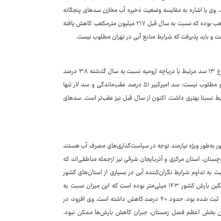
تند. وی با اشاره به مقایسه وضعیت ذخیره آب مخازن سدهای پنجگانه
تهران گفت: در روز هفدهم خردادماه حجم مخازن سدهای تهران ۴۵۵ میلیارد مترمکعب بوده که نسبت به سال قبل ۲۱۷ میلیون مترمکعب کاهش یافته
بزرگ‌زاده با اشاره به شرایط نگران‌کننده برخی سدهای کلیدی کشور بیان کرد: مجموع ۱۳ سد مرتبط با دریاچه ارومیه نسبت به سال گذشته ۳۸ درصد
کاهش ذخیره دارند. در تهران نیز شرایط سدهای امیرکبیر، لار، طالقان، لتیان و ماملو مطلوب نیست؛ سد امیرکبیر ۵۱ درصد عقب‌ماندگی و سد لار تنها
ط نسبتا بهتری داشت، اکنون از سال قبل نیز عقب‌تر است. سدهای
ر به‌طور ویژه نیازمند توجه در سیاست‌گذاری‌های مصرف آب هستند
ستان، استان مرکزی و آذربایجان شرقی نیز ازجمله مناطقی‌اند که
بت به تداوم شرایط نگران‌کننده آبی در بسیاری از استان‌های کشور
هشدار داد و گفت: براساس داده‌های جمع‌آوری‌شده تا تاریخ ۱۶ خرداد ۱۴۰۴، میانگین بارش کشور ۱۴۳ میلی‌متر بوده است که این میزان نسبت به
میانگین بلندمدت حدود ۳۹ درصد و نسبت به سال گذشته که ۲۳۹ میلی‌متر بارش ثبت شده بود، حدود ۴۰ درصد کاهش داشته است. وی افزود: در
رفتن بخش اعظم فصل زمستان، جبران کاهش بارش‌ها ممکن نبود.