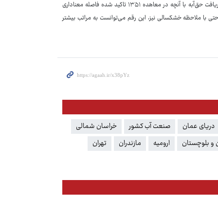
سخنگوی صنعت آب در خصوص حق آبه ایران از هیرمند گفت: متاسفانه همچنان دریافت حق‌آبه با آنچه در معاهده ۱۳۵۱ تاکید شده فاصله معناداری
یرمند داشتیم که حتی با ملاحظه خشکسالی نیز، این رقم می‌توانست به مراتب بیشتر
دریای عمان
صنعت آب کشور
خراسان شمالی
 و بلوچستان
ارومیه
مازندران
تهران