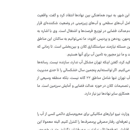
ین شهر، به نبود هماهنگی بین نهادها انتقاد کرد و گفت: واقعیت
شامل آب‌های سطحی و آب‌های زیرزمینی در وضعیت شکننده‌ای قرار
دم‌عدالت فضایی در توزیع فرصت‌ها و اشتغال است. وی با اشاره به
ند، بومهن، رودهن و پردیس، افزود: ما نمی‌توانیم به ساکنان این مناطق
ن مسئله نیازمند سیاستگذاری کلان و بین‌بخشی است. تا زمانی که
ا نیز مجبور به تامین آب برای آنها هستیم.
 تاکید کرد: گفتن اینکه تهران مشکل آب ندارد، سازنده نیست. رسانه‌ها
 می‌کنیم. اگر توانسته‌ایم پنجمین سال خشکسالی را تا حدی مدیریت
کنیم، قطعا نقش رسانه‌ها در آگاه‌سازی مردم بی‌تاثیر نبوده است. وی با بیان اینکه آب تهران تنها شامل مناطق ۲۲ گانه نیست، بلکه منطقه وسیعی از
ستلزم تصمیمات کلان در حوزه عدالت فضایی و آمایش سرزمین است. ما
اری سایر نهادها نیز نیاز دارد.
وزارت نیرو ابزارهای مکانیکی برای محروم‌سازی دائمی کسی از آب را
ب (مثلا ۱۲ ساعته یا بیشتر) یا با ابزارهای تعرفه‌ای، رفتار مصرفی پرمصرف‌ها را کنترل کنیم. البته معمولا این
فزایش تعرفه‌ها تاثیر زیادی بر مصرفشان نگذارد. وی در خصوص