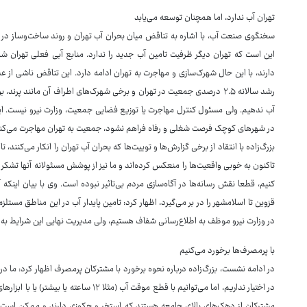
تهران آب ندارد، اما همچنان توسعه می‌یابد
سخنگوی صنعت آب، با اشاره به تناقض میان بحران آب تهران و روند ساخت‌وساز در ا
این است که تهران دیگر ظرفیت تامین آب جدید را ندارد. منابع آبی فعلی تهران 
دارند، با این حال شهرک‌سازی و مهاجرت به تهران ادامه دارد. این تناقض ناشی از ع
رشد سالانه ۲.۵ درصدی جمعیت در تهران و برخی شهرک‌های اطراف آن مانند پر
آب ندهیم. ولی مسئول کنترل مهاجرت یا توزیع فضایی جمعیت، وزارت نیرو نیست. ای
در شهرهای کوچک فرصت شغلی و رفاه فراهم نشود، جمعیت به تهران مهاجرت می‌کند و م
بزرگ‌زاده با انتقاد از برخی گزارش‌ها و توییت‌ها که بحران آب تهران را انکار می‌کنند،
تاکنون به خوبی واقعیت‌ها را منعکس کرده‌اند و ما نیز از پوشش مسئولانه آنها تشکر
قزوین تا اسلامشهر را در بر می‌گیرد، اظهار کرد: تامین پایدار آب در این مناطق م
در وزارت نیرو موظف به اطلاع‌رسانی شفاف هستیم، ولی مدیریت نهایی این شرایط به همک
با پرمصرف‌ها برخورد می‌کنیم
در ادامه نشست، بزرگ‌زاده درباره نحوه برخورد با مشترکان پرمصرف اظهار کرد: ما در 
در اختیار نداریم، اما می‌توانیم با قطع موقت آ
مشترکان از دهک‌های بالای جامعه هستند که استخر و جکوزی دارند و ممکن است ا