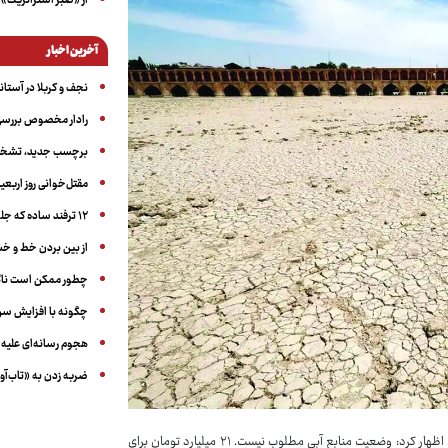
از «صبر استراتژیک» 
آخرین اخبار
نجف و کربلا در آستانه ۵۰ در
رادار مخصوص بررسی 
برچسب جدید، تشخیص
مقتل‌خوانی روز اربعین
۱۲ ترفند ساده که جلوی پرخوری عصبی و اضافه ‌وزن را می‌گیرد
از بین بردن خط و 
چطور ممکن است ناگ
چگونه با افزایش سن 
هجوم رسانه‌ای علیه ا
ضربه زدن به «تاب‌آو
: عیسی بزرگ‌زاده، سخنگوی صنعت آب کشور با اشاره به وضعیت منابع آبی کشور، اظهار کرد: وضعیت منابع آبی مطلوب نیست. ۲۱ میلیارد تومان برای