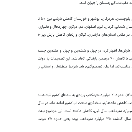
ند عقب‌ماندگی زمستان را جبران کنند.
بزرگ‌زاده با اشاره به وضعیت استانی بارش‌ها نیز گفت: استان‌هایی مانند سیستان و بلوچستان، هرمزگان، بوشهر و خوزستان کاهش بارشی بین ۵۰ تا
، خراسان شمالی، کرمان، البرز، اصفهان، قم، مرکزی، چهارمحال و بختیاری،
سمنان، ایلام و خراسان رضوی نیز با کاهش ۳۰ تا ۵۰ درصدی بارش مواجه بوده‌اند. در مقابل استان‌های مازندران، گیلان و زنجان کاهش بارش زیر ۱۰
بارش‌ها، اظهار کرد: در چهل و ششمین و چهل‌ و هفتمین جلسه
شورای عالی آب، تصمیماتی برای کاهش مصرف آب، به‌ویژه در بخش کشاورزی، متناسب با کاهش ۴۰ درصدی بارندگی اتخاذ شد. این تصمیمات به دولت
ناسب‌اند، اما برای تصمیم‌گیری باید شرایط منطقه‌ای و استانی را
وی با اشاره به ورودی آب به سدهای کشور گفت: از ابتدای سال آبی جاری (اول مهر ۱۴۰۳)، حدود ۲۱ میلیارد مترمکعب ورودی به سدهای کشور ثبت شده
این عدد در سال گذشته بیش از ۳۶ میلیارد مترمکعب بود، به‌عبارتی ۴۲ درصد کاهش داشته‌ایم. سخنگوی صنعت آب کشور ادامه داد: در سال
ی خروجی سدها حدود ۱۹ میلیارد مترمکعب مدیریت شد که در مقایسه با ۲۳ میلیارد مترمکعب سال قبل، کاهش داشته است. این موضوع باعث
شده ذخایر فعلی سدها به ۲۶ میلیارد مترمکعب برسد، در حالی که این رقم در سال گذشته ۳۵ میلیارد مترمکعب بود؛ یعنی حدود ۲۵ درصد