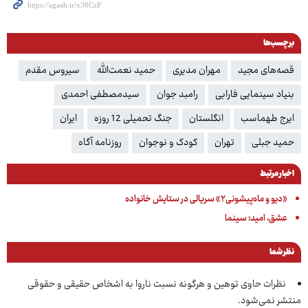
برچسب‌ها
قصه‌های مجید
مهران مدیری
حمید نعمت‌الله
سیروس مقدم
بنیاد سینمایی فارابی
رامبد جوان
سیدمصطفی احمدی
ایرج طهماسب
انگلستان
جنگ تحمیلی 12 روزه
ایران
حمید جبلی
تهران
کودک و نوجوان
روزنامه آگاه
اخبار مرتبط
«دیو و ماه‌پیشونی۲» سریالی در ستایش خانواده
عشق، امید؛ سینما
نظر شما
نظرات حاوی توهین و هرگونه نسبت ناروا به اشخاص حقیقی و حقوقی
منتشر نمی‌شود.