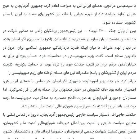
با سیدعباس عراقچی، همتای ایرانی‌اش به صراحت اعلام کرد: جمهوری آذربایجان به هیچ
عنوان اجازه نخواهد داد از حریم هوایی یا خاک این کشور برای حمله به ایران یا سایر
کشورها استفاده شود.
پس از پایان جنگ - ۱۳ تیرماه - نیز رئیس‌جمهور پزشکیان وقتی به منظور شرکت در
هفدهمین نشست سران سازمان همکاری‌های اقتصادی (اکو) به جمهوری آذربایجان رفت،
در دیدار الهام علی‌اف، با بیان اینکه قدرت بازدارندگی جمهوری اسلامی ایران امروز در
بالاترین سطح است، گفت: رژیم صهیونیستی در محاسبات خود، حساب ویژه‌ای برای به
خیابان‌آمدن مردم ایران در نتیجه حملات خود باز کرده بود، اما حمایت یکپارچه اکثریت
مردم ایران از کشورشان و پاسخ مقتدرانه نیروهای مسلح توطئه‌های رژیم صهیونیستی را
بی‌اثر کرد. هر چند وزیر امورخارجه جمهوری آذربایجان، در تماس با همتای ایرانی‌اش،
اطمینان داده بود خاک کشورش در اختیار متجاوزان برای حمله به ایران قرار نمی‌گیرد، اما
مسئولان جمهوری آذربایجان به صورت قاطع دست‌رد به محکومیت صهیونیست‌ها نزده
بودند؛ سرانجام روز گذشته یک خبر از سوی شورای عالی امنیت ملی منتشر شد.
حکمت حاجی‌اف، دستیار سیاست خارجی رئیس‌جمهور آذربایجان، دیروز در تماس تلفنی با
معاون سیاست خارجی و امنیت بین‌الملل دبیرخانه شورای‌عالی امنیت ملی کشورمان،
ضمن عرض تسلیت شهادت جمعی از هموطنان، خصوصا فرماندهان و دانشمندان کشور،