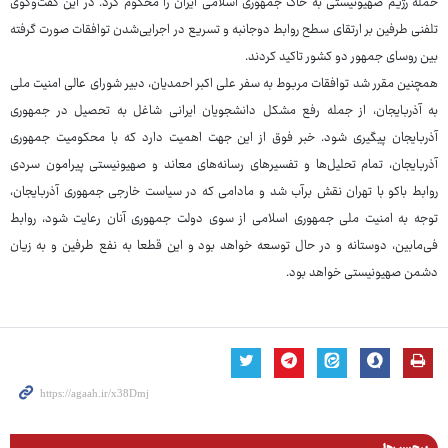
حمله رژیم صهیونیستی به خاک جمهوری اسلامی ایران را محکوم کرد. در این گفت‌وگوی
تلفنی طرفین بر ارتقای سطح روابط دوجانبه و تسریع در اجرایی‌شدن توافقات صورت گرفته
بین روسای جمهور دو کشور تاکید کردند.
همچنین مقرر شد توافقات مربوط به سفر علی اکبر احمدیان، دبیر شورای عالی امنیت ملی
به آذربایجان، از جمله رفع مشکل دانشجویان ایرانی شاغل به تحصیل در جمهوری
آذربایجان پیگیری شود. خبر فوق از این جهت اهمیت دارد که با محکومیت جمهوری
آذربایجان، تمام تحلیل‌ها و تفسیرهای رسانه‌های معاند و صهیونیستی پیرامون سردی
روابط باکو با تهران نقش برآب شد و مادامی که در سیاست خارجی جمهوری آذربایجان،
توجه به امنیت ملی جمهوری اسلامی از سوی دولت جمهوری آنان رعایت شود، روابط
فی‌مابین، دوستانه و در حال توسعه خواهد بود و این قطعا به نفع طرفین و به زیان
دشمن صهیونیستی خواهد بود.