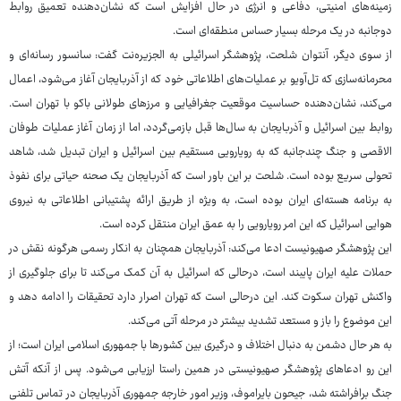
زمینه‌های امنیتی، دفاعی و انرژی در حال افزایش است که نشان‌دهنده تعمیق روابط
دوجانبه در یک مرحله بسیار حساس منطقه‌ای است.
از سوی دیگر، آنتوان شلحت، پژوهشگر اسرائیلی به الجزیره‌نت گفت: سانسور رسانه‌ای و
محرمانه‌سازی که تل‌آویو بر عملیات‌های اطلاعاتی خود که از آذربایجان آغاز می‌شود، اعمال
می‌کند، نشان‌دهنده حساسیت موقعیت جغرافیایی و مرزهای طولانی باکو با تهران است.
روابط بین اسرائیل و آذربایجان به سال‌ها قبل بازمی‌گردد، اما از زمان آغاز عملیات طوفان
الاقصی و جنگ چندجانبه که به رویارویی مستقیم بین اسرائیل و ایران تبدیل شد، شاهد
تحولی سریع بوده است. شلحت بر این باور است که آذربایجان یک صحنه حیاتی برای نفوذ
به برنامه هسته‌ای ایران بوده است، به ویژه از طریق ارائه پشتیبانی اطلاعاتی به نیروی
هوایی اسرائیل که این امر رویارویی را به عمق ایران منتقل کرده است.
این پژوهشگر صهیونیست ادعا می‌کند: آذربایجان همچنان به انکار رسمی هرگونه نقش در
حملات علیه ایران پایبند است، درحالی که اسرائیل به آن کمک می‌کند تا برای جلوگیری از
واکنش تهران سکوت کند. این درحالی است که تهران اصرار دارد تحقیقات را ادامه دهد و
این موضوع را باز و مستعد تشدید بیشتر در مرحله آتی می‌کند.
به هر حال دشمن به دنبال اختلاف و درگیری بین کشورها با جمهوری اسلامی ایران است؛ از
این رو ادعاهای پژوهشگر صهیونیستی در همین راستا ارزیابی می‌شود. پس از آنکه آتش
جنگ برافراشته شد، جیحون بایراموف، وزیر امور خارجه جمهوری آذربایجان در تماس تلفنی