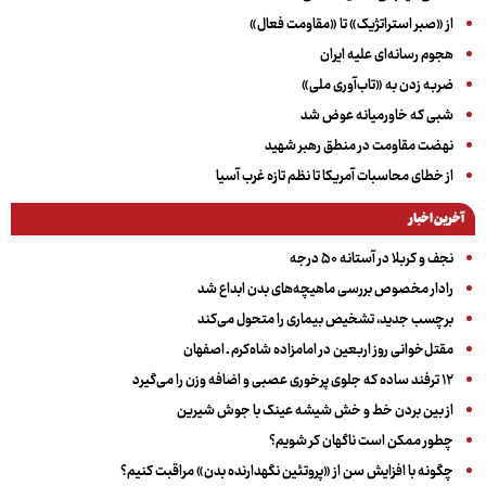
از «صبر استراتژیک» تا «مقاومت فعال»
هجوم رسانه‌ای علیه ایران
ضربه زدن به «تاب‌آوری ملی»
شبی که خاورمیانه عوض شد
نهضت مقاومت در منطق رهبر شهید
از خطای محاسبات آمریکا تا نظم تازه غرب آسیا
آخرین اخبار
نجف و کربلا در آستانه ۵۰ درجه
رادار مخصوص بررسی ماهیچه‌های بدن ابداع شد
برچسب جدید، تشخیص بیماری را متحول می‌کند
مقتل‌خوانی روز اربعین در امامزاده شاه‌کرم ـ اصفهان
۱۲ ترفند ساده که جلوی پرخوری عصبی و اضافه ‌وزن را می‌گیرد
از بین بردن خط و خش شیشه عینک با جوش شیرین
چطور ممکن است ناگهان کر شویم؟
چگونه با افزایش سن از «پروتئین نگهدارنده بدن» مراقبت کنیم؟