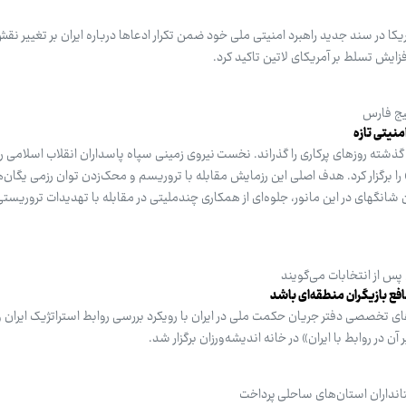
کا در سند جدید راهبرد امنیتی ملی خود ضمن تکرار ادعاها درباره ایران بر تغییر نق
زایش تسلط بر آمریکای لاتین تاکید کرد.
یج فارس
نیتی تازه
گذشته روزهای پرکاری را گذراند. نخست نیروی زمینی سپاه پاسداران انقلاب اسلامی 
ترک ضد تروریسم «سهند ۲۰۲۵» را برگزار کرد. هدف اصلی این رزمایش مقابله با تروریسم و محک‌زدن توان رزمی ی
گهای در این مانور، جلوه‌ای از همکاری چندملیتی در مقابله با تهدیدات تروریستی
 پس از انتخابات می‌گویند
افع بازیگران منطقه‌ای باشد
صصی دفتر جریان حکمت ملی در ایران با رویکرد بررسی روابط استراتژیک ایران و 
ن در روابط با ایران» در خانه اندیشه‌ورزان برگزار شد.
انداران استان‌های ساحلی پرداخت