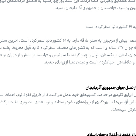
سند همکاری راهبردی امضا کردند. این سند روز چهارشنبه به امضای فرماندهان نیرو
ون روسیه، قزاقستان و جمهوری آذربایجان رسید.
سحر رمضانعلی پور-خبرنگار گروه جامعه: بیش از هرچیزی به سفر علاقه دارد. به ۴۱ کشور دنیا سفر کرد
چین بوده است. «محمدرضا وحدتی» جوان ۳۷ ساله‌ای است که به کشورهای مختلف سفر کرده تا به قول معروف پ
ن، لبنان، ازبکستان، نپال و چین گرفته تا سوئیس و فرانسه. او سفر را از دوران نوجو
و علاقه‌اش، جهانگردی است و دیدن دنیا از زوایای جدید.
ار نسل جوان جمهوری آذربایجان
ن ابزاری کلیدی در خدمت کشورهای خود عمل می‌کنند تا از طریق نفوذ نرم، اهداف 
ین آژانس‌ها با بهره‌گیری از پروژه‌های بشردوستانه و توسعه‌ای، تصویری مثبت از کشو
سترش می‌دهند.
ی نفوذ در قفقاز و جهان اسلام