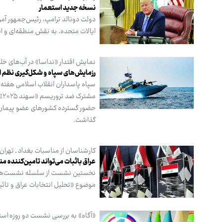
نسخه جدید استعمار
دولت دونالد ترامپ، رئیس‌جمهور آمری
ایالات متحده، به نقش منطقه‌ای و اف
نمایش اقتدار «نداسا» در آب‌های خل
رزمایش‌های سپاه و شکل‌گیری نظم ام
سپاه پاسداران انقلاب اسلامی هفته 
مش
حضور گسترده کشورهای عضو پیمان شان
گذاشت.
کارشناسان از مناسبات بغداد ـ تهران
عراق باثبات می‌تواند تامین‌کننده من
نخستین نشست از سلسله نشست‌های تخ
موضوع «تحلیل انتخابات عراق و تاثیر آ
«آگاه» به بررسی نشست دو روزه است