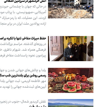
آتش خرمشهر در سرزمین اشغالی
در حالی که جهان با چشمانی حیرت‌زده 
کردند. این عملیات، که با رمز مبارک "
اراده پولادین ملت ایران در برابر م
حفظ میراث مفاخر، تنها با تکیه بر 
در روزهای گذشته، مراسم بزرگداشت م
فرهنگی همراه شد. شهرام ناظری، خوا
پیرامون نحوه پاسداشت مفاخر فرهنگی
یلدا و چالش‌های جهانی شدن و جها
رسمی روشن برای بلندترین شب سال
مهر، فاطمه کریمی: ثبت جهانی یلدا
آیین‌های ثبت‌شده جهانی را تهدید می
نقش کریدور شمال-جنوب در زنجیره تا