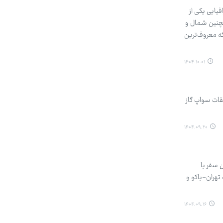
یایی یکی از
مچنین شمال و
ه معروف‌ترین
۱۴۰۴.۱۰.۰۱
قات سواپ گاز
۱۴۰۴.۰۹.۲۰
؛ او در این سفر با
 تهران-باکو و
۱۴۰۴.۰۹.۱۶