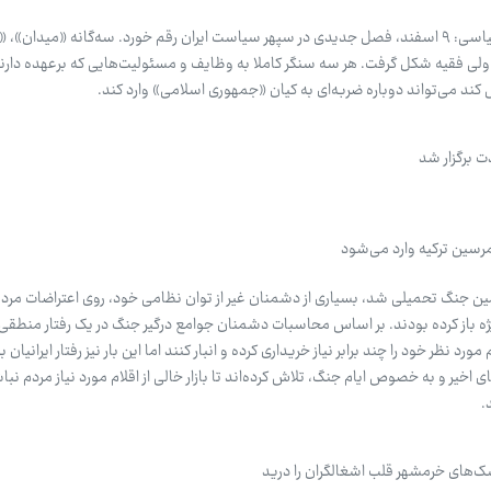
سیدمهدی حسینی ، خبرنگار گروه سیاسی: ۹ اسفند، فصل جدیدی در سپهر سیاست ایران رقم خورد. سه‌گانه «مید
 ولی فقیه شکل گرفت. هر سه سنگر کاملا به وظایف و مسئولیت‌هایی که برعهده دارن
د می‌تواند دوباره ضربه‌ای به کیان «جمهوری اسلامی» وارد کند.
ت برگزار شد
رگیر سومین جنگ تحمیلی شد، بسیاری از دشمنان غیر از توان نظامی خود، روی اعتراضات مر
 باز کرده بودند. بر اساس محاسبات دشمنان جوامع درگیر جنگ در یک رفتار منطقی، 
 نظر خود را چند برابر نیاز خریداری کرده و انبار کنند اما این بار نیز رفتار ایرانیان 
ی اخیر و به خصوص ایام جنگ، تلاش کرده‌اند تا بازار خالی از اقلام مورد نیاز مردم نبا
.
های خرمشهر قلب اشغالگران را درید