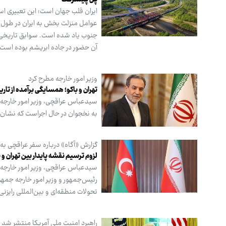
پـل پـیشـرفـت
ایران قلب جهان است؛ این تعبیری است
عوامل منزلت بخش به ایران در طول ت
جنوب یاد شده است. سوابق تاریخی ن
آن حضور در جاده ابریشم بوده است.
وزیر امور خارجه مطرح کرد
تهران و باکو؛ همسایگی برآمده از تاری
سیدعباس عراقچی، وزیر امور خارجه ج
به نخجوان در حال اجراست که نشان
گزارش «آگاه» درباره سفر عراقچی به ب
لزوم ترسیم نقشه پایدار بین تهران و ب
رئیس‌جمهور و وزیر امور خارجه جمهوری
تحولات منطقه‌ای و بین‌المللی رایزنی
راهبرد امنیت ملی آمریکا منتشر شد