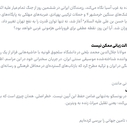
به غرب آسیا نگاه می‌کند، رزمندگان ایرانی در ششمین روز از جنگ تمام‌عیار علیه ائت
آمریکایی-صهیونیستی، با پرتاب موشک‌های سنگین خرمشهر ۴ و حملات ترکیبی پهپادی، ضربه‌های مهلکی به پا
یا حسن بن علی علیه السلام" آغاز شد، نه تنها توازن قدرت را به نفع تهران تغییر داد، ب
تجاوزان شد. آیا این روز، نقطه عطفی برای فروپاشی هژمونی غربی خواهد بود؟
اصالت زبانی ممکن نیست
ولانا جلال‌الدین محمد بلخی در دانشگاه سلجوق قونیه با حاشیه‌هایی فراتر از یک 
ننده شناخته‌شده موسیقی سنتی ایران، در جریان سخنرانی خود در این مراسم، اظها
 در ایران و ترکیه مطرح کرد که بازتاب‌های گسترده‌ای در محافل فرهنگی و رسانه‌ای
نی ماندن
 در یونسکو به‌تنهایی ضامن حفظ این آیین نیست. خطر اصلی، همان چیزی است که بس
‌کند؛ یعنی تقلیل میراث زنده به ویترین.
مین جهانی را بررسی کرده‌ایم