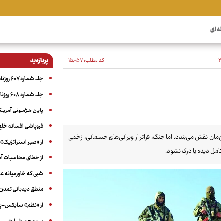
ه ای
کد مطلب:
۱۵٬۰۵۷
پربازدید
جلد شماره ۶۰۷ روزنامه آگاه
جلد شماره ۶۰۸ روزنامه آگاه
پایان هـژمـونی آمریـک
فروپاشی افسانه خلع
ن‌مان نقش می‌بندد. اما جنگ، فراتر از ویرانی‌های جسمانی، زخمی
از «صبر استراتژیک» 
امل دیده یا درک نشود.
از خطای محاسبات آمری
شبی که خاورمیانه 
منطق دیدبانی تمدن 
از «نظم» سایکس-پیک