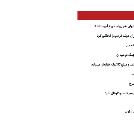
یران بدون راه خروج آبرومندانه
ران دولت ترامپ را غافلگیر کرد
ه یمن
نگ در میدان
د و مبلغ کالابرگ افزایش می‌یابد
ب
سرخ
 سر کسب‌وکارهای خرد