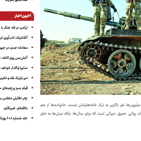
سه‌ محور شرارت
آخرین اخبار
ترامپ در تله جنگ با ا
آتلانتیک: تاب‌آوری ای
معادله جدید در جبه
آتش‌بس روی کاغذ؛ ج
سایپا واگذار خواهد ش
مرز باریک نقد و تخری
قیام سبز پرچم‌های 
چتر نظارتی مجلس بر
یون‌ها نفر ناگزیر به ترک خانه‌هایشان شدند، خانواده‌ها از هم
باافتخار، خبرنگارم
ت روانی عمیق، میراثی است که برای سال‌ها، بلکه نسل‌ها به جای
جلد شماره ۶۰۸ روزنامه آگاه