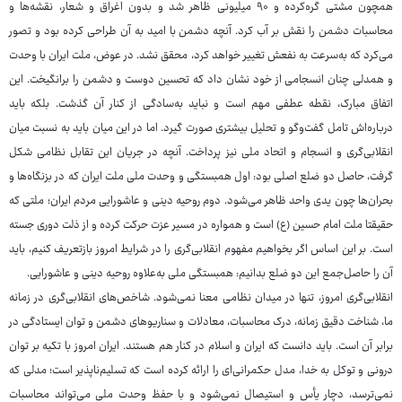
همچون مشتی گره‌کرده و ۹۰ میلیونی ظاهر شد و بدون اغراق و شعار، نقشه‌ها و
محاسبات دشمن را نقش بر آب کرد. آنچه دشمن با امید به آن طراحی کرده بود و تصور
می‌کرد که به‌سرعت به نفعش تغییر خواهد کرد، محقق نشد. در عوض، ملت ایران با وحدت
و همدلی چنان انسجامی از خود نشان داد که تحسین دوست و دشمن را برانگیخت. این
اتفاق مبارک، نقطه عطفی مهم است و نباید به‌سادگی از کنار آن گذشت. بلکه باید
درباره‌اش تامل گفت‌وگو و تحلیل بیشتری صورت گیرد. اما در این میان باید به نسبت میان
انقلابی‌گری و انسجام و اتحاد ملی نیز پرداخت. آنچه در جریان این تقابل نظامی شکل
گرفت، حاصل دو ضلع اصلی بود: اول همبستگی و وحدت ملی ملت ایران که در بزنگاه‌ها و
بحران‌ها چون یدی واحد ظاهر می‌شود. دوم روحیه دینی و عاشورایی مردم ایران؛ ملتی که
حقیقتا ملت امام حسین (ع) است و همواره در مسیر عزت حرکت کرده و از ذلت دوری جسته
است. بر این اساس اگر بخواهیم مفهوم انقلابی‌گری را در شرایط امروز بازتعریف کنیم، باید
آن را حاصل‌جمع این دو ضلع بدانیم: همبستگی ملی به‌علاوه روحیه دینی و عاشورایی.
انقلابی‌گری امروز، تنها در میدان نظامی معنا نمی‌شود. شاخص‌های انقلابی‌گری در زمانه
ما، شناخت دقیق زمانه، درک محاسبات، معادلات و سناریوهای دشمن و توان ایستادگی در
برابر آن است. باید دانست که ایران و اسلام در کنار هم هستند. ایران امروز با تکیه بر توان
درونی و توکل به خدا، مدل حکمرانی‌ای را ارائه کرده است که تسلیم‌ناپذیر است؛ مدلی که
نمی‌ترسد، دچار یأس و استیصال نمی‌شود و با حفظ وحدت ملی می‌تواند محاسبات