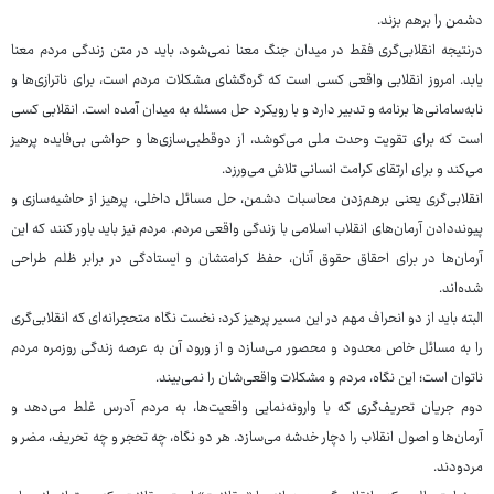
دشمن را برهم بزند.
درنتیجه انقلابی‌گری فقط در میدان جنگ معنا نمی‌شود، باید در متن زندگی مردم معنا
یابد. امروز انقلابی واقعی کسی است که گره‌گشای مشکلات مردم است، برای ناترازی‌ها و
نابه‌سامانی‌ها برنامه و تدبیر دارد و با رویکرد حل مسئله به میدان آمده است. انقلابی کسی
است که برای تقویت وحدت ملی می‌کوشد، از دوقطبی‌سازی‌ها و حواشی بی‌فایده پرهیز
می‌کند و برای ارتقای کرامت انسانی تلاش می‌ورزد.
انقلابی‌گری یعنی برهم‌زدن محاسبات دشمن، حل مسائل داخلی، پرهیز از حاشیه‌سازی و
پیونددادن آرمان‌های انقلاب اسلامی با زندگی واقعی مردم. مردم نیز باید باور کنند که این
آرمان‌ها در برای احقاق حقوق آنان، حفظ کرامتشان و ایستادگی در برابر ظلم طراحی
شده‌اند.
البته باید از دو انحراف مهم در این مسیر پرهیز کرد: نخست نگاه متحجرانه‌ای که انقلابی‌گری
را به مسائل خاص محدود و محصور می‌سازد و از ورود آن به عرصه زندگی روزمره مردم
ناتوان است؛ این نگاه، مردم و مشکلات واقعی‌شان را نمی‌بیند.
دوم جریان تحریف‌گری که با وارونه‌نمایی واقعیت‌ها، به مردم آدرس غلط می‌دهد و
آرمان‌ها و اصول انقلاب را دچار خدشه می‌سازد. هر دو نگاه، چه تحجر و چه تحریف، مضر و
مردودند.