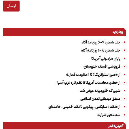
ارسال
پربازدید
جلد شماره ۶۰۷ روزنامه آگاه
جلد شماره ۶۰۸ روزنامه آگاه
پایان هـژمـونی آمریـکا
فروپاشی افسانه خلع‌سلاح
از «صبر استراتژیک» تا «مقاومت فعال»
از خطای محاسبات آمریکا تا نظم تازه غرب آسیا
شبی که خاورمیانه عوض شد
منطق دیدبانی تمدن اسلامی
از «نظم» سایکس-پیکویی تا نظم خمینی-خامنه‌ای
سه‌ محور شرارت
آخرین اخبار