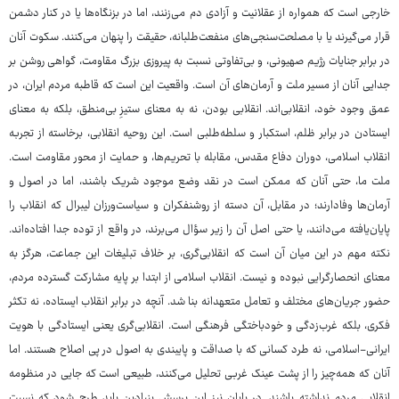
خارجی است که همواره از عقلانیت و آزادی دم می‌زنند، اما در بزنگاه‌ها یا در کنار دشمن
قرار می‌گیرند یا با مصلحت‌سنجی‌های منفعت‌طلبانه، حقیقت را پنهان می‌کنند. سکوت آنان
در برابر جنایات رژیم صهیونی، و بی‌تفاوتی نسبت به پیروزی بزرگ مقاومت، گواهی روشن بر
جدایی آنان از مسیر ملت و آرمان‌های آن است. واقعیت این است که قاطبه مردم ایران، در
عمق وجود خود، انقلابی‌اند. انقلابی بودن، نه به معنای ستیزِ بی‌منطق، بلکه به معنای
ایستادن در برابر ظلم، استکبار و سلطه‌طلبی است. این روحیه انقلابی، برخاسته از تجربه
انقلاب اسلامی، دوران دفاع مقدس، مقابله با تحریم‌ها، و حمایت از محور مقاومت است.
ملت ما، حتی آنان که ممکن است در نقد وضع موجود شریک باشند، اما در اصول و
آرمان‌ها وفادارند؛ در مقابل، آن دسته از روشنفکران و سیاست‌ورزان لیبرال که انقلاب را
پایان‌یافته می‌دانند، یا حتی اصل آن را زیر سؤال می‌برند، در واقع از توده جدا افتاده‌اند.
نکته مهم در این میان آن است که انقلابی‌گری، بر خلاف تبلیغات این جماعت، هرگز به
معنای انحصارگرایی نبوده و نیست. انقلاب اسلامی از ابتدا بر پایه مشارکت گسترده مردم،
حضور جریان‌های مختلف و تعامل متعهدانه بنا شد. آنچه در برابر انقلاب ایستاده، نه تکثر
فکری، بلکه غرب‌زدگی و خودباختگی فرهنگی است. انقلابی‌گری یعنی ایستادگی با هویت
ایرانی-اسلامی، نه طرد کسانی که با صداقت و پایبندی به اصول در پی اصلاح هستند. اما
آنان که همه‌چیز را از پشت عینک غربی تحلیل می‌کنند، طبیعی است که جایی در منظومه
انقلابی مردم نداشته باشند. در پایان نیز این پرسش بنیادین باید طرح شود که نسبت