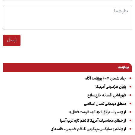
ارسال
پربازدید
جلد شماره ۶۰۷ روزنامه آگاه
پایان هـژمـونی آمریـکا
فروپاشی افسانه خلع‌سلاح
منطق دیدبانی تمدن اسلامی
از «صبر استراتژیک» تا «مقاومت فعال»
از خطای محاسبات آمریکا تا نظم تازه غرب آسیا
از «نظم» سایکس-پیکویی تا نظم خمینی-خامنه‌ای