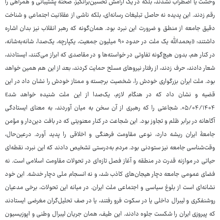
وحشت یا اضطراب نشدند، بلکه در یک آرامش تحسین‌برانگیز، صحنه پشتیبانی و همراهی را
رقم زدند. این پدیده نه حاصل تبلیغات رسانه‌ای، بلکه ناشی از عقلانیت اجتماعی و شناخت
دقیق جامعه از منطق و ضرورت این نبرد بود. همان‌گونه که رهبر انقلاب نیز بدان اشاره
داشتند: «بحمدالله یک ملت در حدود ۹۰ میلیون جمعیت، یکپارچه، یک‌صدا، شانه‌به‌شانه،
در کنار هم، بدون هیچ‌گونه تفاوتی در خواسته‌ها و در مقاصدی که ابراز می‌کنند، ایستادند،
شعار دادند، حرف زدند، از رفتار نیروهای مسلح حمایت کردند، بعد از این هم همین خواهد
بود. ملت ایران بزرگواری خودش را، شخصیت برجسته و ممتاز خودش را نشان داد در این
قضیه و نشان داد که در هنگام لازم، یک‌صدا از این ملت شنیده خواهد شد»
۰۵/۰۴/۱۴۰۴. شجاعتی را که رهبری از آن سخن به میان آوردند، به معنای ایستادگی
آگاهانه در برابر ظلم و تجاوز بود. این شجاعت در کنار معنویتی که در بافت دین‌دار و مؤمن
جامعۀ ایران ریشه دارد، نوعی مقاومت فرهنگی و اخلاقی را پدید آورد. درعین‌حال،
وقت‌شناسی جامعه نیز ستودنی بود. مردم به‌درستی تشخیص دادند که این نبرد، نقطه‌ای
حیاتی در موازنه قدرت در منطقه و آغاز فصل تازه‌ای در تحولات مقاومت اسلامی است. نه
فضای عمومی جامعه دچار هیجان‌های کاذب شد، و نه انسجام ملی دچار خدشه. این خود
نشانه‌ای است از بلوغ سیاسی و اجتماعی ملت ایران. در میانه این تحولات، برخی مدعیان
روشنفکری و لیبرال داخلی یا در سکوت فرو رفتند، یا در صف تحلیل‌گران مغرضی ایستادند
که پیروزی ایران را شکست جلوه دادند. این طیف، همان جریان لیبرال وطنی و اپوزیسیون