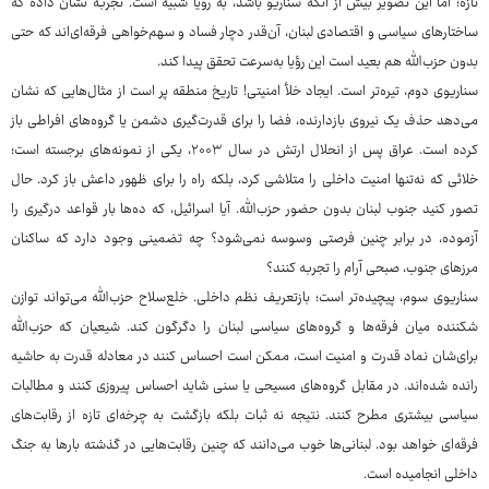
تازه؛ اما این تصویر بیش از آنکه سناریو باشد، به رویا شبیه است. تجربه نشان داده که
ساختارهای سیاسی و اقتصادی لبنان، آن‌قدر دچار فساد و سهم‌خواهی فرقه‌ای‌اند که حتی
بدون حزب‌الله هم بعید است این رؤیا به‌سرعت تحقق پیدا کند.
سناریوی دوم، تیره‌تر است. ایجاد خلأ امنیتی! تاریخ منطقه پر است از مثال‌هایی که نشان
می‌دهد حذف یک نیروی بازدارنده، فضا را برای قدرت‌گیری دشمن یا گروه‌های افراطی باز
کرده است. عراق پس از انحلال ارتش در سال ۲۰۰۳، یکی از نمونه‌های برجسته است؛
خلائی که نه‌تنها امنیت داخلی را متلاشی کرد، بلکه راه را برای ظهور داعش باز کرد. حال
تصور کنید جنوب لبنان بدون حضور حزب‌الله. آیا اسرائیل، که ده‌ها بار قواعد درگیری را
آزموده، در برابر چنین فرصتی وسوسه نمی‌شود؟ چه تضمینی وجود دارد که ساکنان
مرزهای جنوب، صبحی آرام را تجربه کنند؟
سناریوی سوم، پیچیده‌تر است؛ بازتعریف نظم داخلی. خلع‌سلاح حزب‌الله می‌تواند توازن
شکننده میان فرقه‌ها و گروه‌های سیاسی لبنان را دگرگون کند. شیعیان که حزب‌الله
برای‌شان نماد قدرت و امنیت است، ممکن است احساس کنند در معادله‌ قدرت به حاشیه
رانده شده‌اند. در مقابل گروه‌های مسیحی یا سنی شاید احساس پیروزی کنند و مطالبات
سیاسی بیشتری مطرح کنند. نتیجه نه ثبات بلکه بازگشت به چرخه‌ای تازه از رقابت‌های
فرقه‌ای خواهد بود. لبنانی‌ها خوب می‌دانند که چنین رقابت‌هایی در گذشته بارها به جنگ
داخلی انجامیده است.