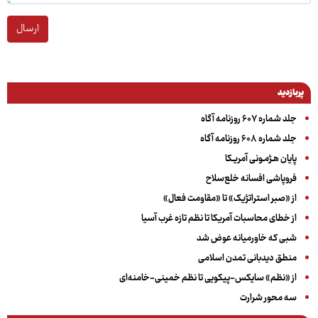
ارسال
پربازدید
جلد شماره ۶۰۷ روزنامه آگاه
جلد شماره ۶۰۸ روزنامه آگاه
پایان هـژمـونی آمریـکا
فروپاشی افسانه خلع‌سلاح
از «صبر استراتژیک» تا «مقاومت فعال»
از خطای محاسبات آمریکا تا نظم تازه غرب آسیا
شبی که خاورمیانه عوض شد
منطق دیدبانی تمدن اسلامی
از «نظم» سایکس-پیکویی تا نظم خمینی-خامنه‌ای
سه‌ محور شرارت