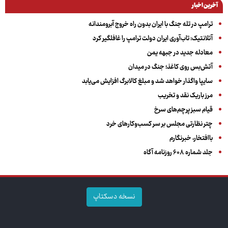
آخرین اخبار
ترامپ در تله جنگ با ایران بدون راه خروج آبرومندانه
آتلانتیک: تاب‌آوری ایران دولت ترامپ را غافلگیر کرد
معادله جدید در جبهه یمن
آتش‌بس روی کاغذ؛ جنگ در میدان
سایپا واگذار خواهد شد و مبلغ کالابرگ افزایش می‌یابد
مرز باریک نقد و تخریب
قیام سبز پرچم‌های سرخ
چتر نظارتی مجلس بر سر کسب‌وکارهای خرد
باافتخار، خبرنگارم
جلد شماره ۶۰۸ روزنامه آگاه
نسخه دسکتاپ