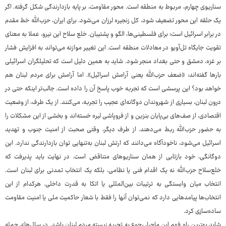
سناریوی چهارم، مربوط به منطقه است. محور مقاومت، بر پایه بازدارندگی شکل گرفته. اگر
یک حلقه این محور تضعیف شود، کل زنجیره لرزان می‌شود. برای ایران، حزب‌الله خط مقدم
در برابر اسرائیل است؛ برای فلسطینی‌ها، الگو و پشتیبان. خلع سلاح این نیرو، عملا به معنای
تقویت جایگاه تل‌آویو در معادلات منطقه است. این تغییر موازنه می‌تواند به افزایش فشار
بر غزه، دمشق و حتی بغداد منجر شود. شاید به همین دلیل است که تحلیلگران اسرائیلی
بارها گفته‌اند: «ضعف حزب‌الله یعنی آرامش اسرائیل». اما آرامش برای مردم لبنان هم
خواهد بود؟ این پرسشی است که تجربه خوب پاسخ آن را داده است. جالب‌تر اینکه حتی در
درون لبنان، بسیاری از شهروندان دوگانه‌ای عجیب را تجربه، می‌کنند. از یک طرف، از وضعیت
اقتصادی، از صف‌های بی‌پایان بنزین و از فروپاشی لیره خسته‌اند و بخشی از این مشکلات را
به حضور حزب‌الله ربط می‌دهند. از طرف دیگر، وقتی صحبت از امنیت جنوب و تهدید
اسرائیل می‌شود، ناخودآگاه می‌دانند که ارتش لبنان به‌تنهایی توان بازدارندگی ندارد. این
دوگانگی، خود بازتابی از همان سناریوهای متناقض است. در نهایت باید پذیرفت که
خلع‌سلاح حزب‌الله نه یک اقدام فنی یا نظامی، بلکه یک انتخاب تمدنی برای لبنان است.
انتخاب میان وابستگی به ترتیبات بین‌المللی یا اتکا به قدرت داخلی. هرکدام از این
انتخاب‌ها پیامدهایی دارد که نمی‌توان آنها را فقط با شعار حاکمیت ملی یا امنیت مقاومت
ساده‌سازی کرد.
شاید بهترین راه فهم این ماجرا، رجوع به تجربه زیسته مردم لبنان باشد. در سال‌های حمله