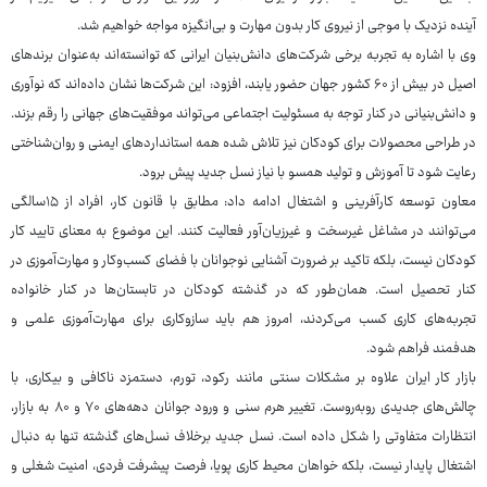
آینده نزدیک با موجی از نیروی کار بدون مهارت و بی‌انگیزه مواجه خواهیم شد.
وی با اشاره به تجربه برخی شرکت‌های دانش‌بنیان ایرانی که توانسته‌اند به‌عنوان برندهای
اصیل در بیش از ۶۰ کشور جهان حضور یابند، افزود: این شرکت‌ها نشان داده‌اند که نوآوری
و دانش‌بنیانی در کنار توجه به مسئولیت اجتماعی می‌تواند موفقیت‌های جهانی را رقم بزند.
در طراحی محصولات برای کودکان نیز تلاش شده همه استانداردهای ایمنی و روان‌شناختی
رعایت شود تا آموزش و تولید همسو با نیاز نسل جدید پیش برود.
معاون توسعه کارآفرینی و اشتغال ادامه داد: مطابق با قانون کار، افراد از ۱۵سالگی
می‌توانند در مشاغل غیرسخت و غیرزیان‌آور فعالیت کنند. این موضوع به معنای تایید کار
کودکان نیست، بلکه تاکید بر ضرورت آشنایی نوجوانان با فضای کسب‌وکار و مهارت‌آموزی در
کنار تحصیل است. همان‌طور که در گذشته کودکان در تابستان‌ها در کنار خانواده
تجربه‌های کاری کسب می‌کردند، امروز هم باید سازوکاری برای مهارت‌آموزی علمی و
هدفمند فراهم شود.
بازار کار ایران علاوه بر مشکلات سنتی مانند رکود، تورم، دستمزد ناکافی و بیکاری، با
چالش‌های جدیدی روبه‌روست. تغییر هرم سنی و ورود جوانان دهه‌های ۷۰ و ۸۰ به بازار،
انتظارات متفاوتی را شکل داده است. نسل جدید برخلاف نسل‌های گذشته تنها به دنبال
اشتغال پایدار نیست، بلکه خواهان محیط کاری پویا، فرصت پیشرفت فردی، امنیت شغلی و