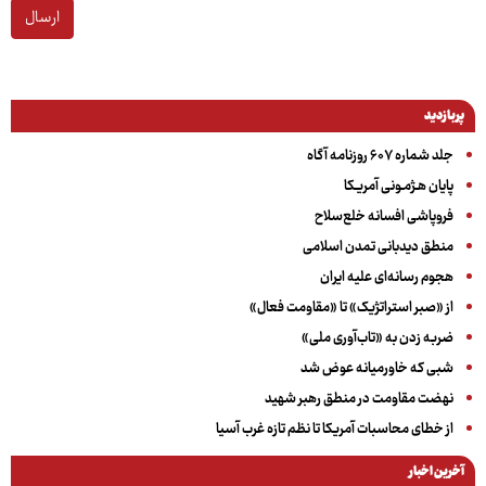
ارسال
پربازدید
جلد شماره ۶۰۷ روزنامه آگاه
پایان هـژمـونی آمریـکا
فروپاشی افسانه خلع‌سلاح
منطق دیدبانی تمدن اسلامی
هجوم رسانه‌ای علیه ایران
از «صبر استراتژیک» تا «مقاومت فعال»
ضربه زدن به «تاب‌آوری ملی»
شبی که خاورمیانه عوض شد
نهضت مقاومت در منطق رهبر شهید
از خطای محاسبات آمریکا تا نظم تازه غرب آسیا
آخرین اخبار