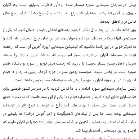
پیش در سازمان سینمایی سوره مستقر شده، یادآور خاطرات بسیاری است؛ پنج اکران
نوروزی، رساندن فیلم‌ها به جشنواره فجر، پنج مجموعه سریال، پنج باشگاه فیلم و پنج سال
تلاش برای تحقق ایده‌ها.
وی ادامه داد: در این پنج سال تلاش کردیم ایده‌های ابتدایی خود را دنبال کنیم که یکی از
مهم‌ترین آنها تمرکز بر مخاطب کودک‌ونوجوان بود. در این زمان چرخ انیمیشن راه افتاد و
ما تمرکز خوبی در این راستا داشتیم که انیمیشن سینمایی «یوز» آخرین آن است که از هفته
آینده در سینماها اکران می‌شود و بسیار امیدواریم که اتفاقات خوبی برایش رخ بدهد.
سریال «هتل بسیار بسیار عجیب» را داریم که زحمت مرکز نوجوان سوره و باشگاه فیلم
سوره است. در پخش سینما، موسسه بهمن سبز در حوزه کودک رقیبی ندارد و ۱۰ فیلم
اخیری که در این حوزه اکران و جزو پرفروش شده، توفیقات بسیار خوبی داشته است.
رئیس سازمان سینمایی سوره ادامه داد: ما تلاش کردیم تا در سراسر کشور فرصتی برای
فیلمسازان جوان ایجاد کنیم و جشنواره فیلم ۱۰۰ یکی از این بسترهاست که به صورت جدی
دنبال شده است. یکی دیگر از برنامه‌های قابل‌دفاع ما توجه به تنوع ژانر در تولیدات
سینمایی بوده است. ما پس از فیلم‌های «عطرآلود» و «در آغوش درخت» به بلوغی در
تولید فیلم اجتماعی رسیده‌ایم و اکنون نیز فیلم سینمایی «ناتوردشت» را در اکران داریم که
امیدوارم این دیده‌شدن استمرار پیدا کند.