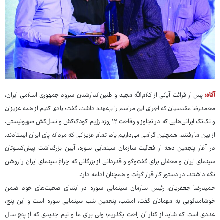
آگاه:
پس از قرائت آیاتی از کلام‌الله مجید و طنین‌اندازشدن سرود جمهوری اسلامی ایران،
محمدرضا مقدسیان که اجرای این مراسم را برعهده داشت، گفت: یادی کنیم از همه عزیزان
و تک‌تک ایرانی‌هایی که در تجاوز و وقاحت ۱۲ روزه رژیم کودک‌کش و نسل‌کش صهیونیستی،
از بین ما رفتند. همچنین گرامی می‌داریم یاد، تمام عزیزانی که مردانه پای ایران ایستادند.
در آغاز پنجمین دهه از فعالیت سازمان سینمایی سوره، آیین بزرگداشت پیش‌کسوتان
سینمای ایران و محفلی برای گفت‌وگو و قدردانی از بزرگانی که چراغ سینمای ایران را روشن
نگه داشتند، در دستور کار قرار گرفت و همچنان ادامه دارد.
حمیدرضا جعفریان، رئیس سازمان سینمایی سوره در ابتدای صحبت‌های خود ضمن
خوشامدگویی به مهمانان گفت: امشب، پنجمین شب سینمایی سوره است و این پنج،
عددی است که شاید از کنار آن راحت بگذریم؛ ولی برای ما و تیم جدیدی که از پنج سال