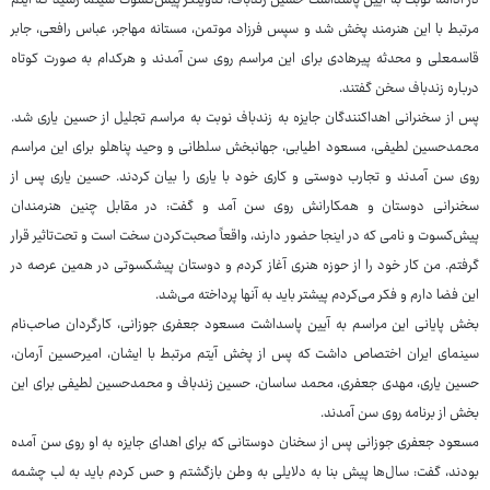
در ادامه نوبت به آیین پاسداشت حسین زندباف، تدوینگر پیش‌کسوت سینما رسید که آیتم
مرتبط با این هنرمند پخش شد و سپس فرزاد موتمن، مستانه مهاجر، عباس رافعی، جابر
قاسمعلی و محدثه پیرهادی برای این مراسم روی سن آمدند و هرکدام به صورت کوتاه
درباره زندباف سخن گفتند.
پس از سخنرانی اهداکنندگان جایزه به زندباف نوبت به مراسم تجلیل از حسین یاری شد.
محمدحسین لطیفی، مسعود اطیابی، جهانبخش سلطانی و وحید پناهلو برای این مراسم
روی سن آمدند و تجارب دوستی و کاری خود با یاری را بیان کردند. حسین یاری پس از
سخنرانی دوستان و همکارانش روی سن آمد و گفت: در مقابل چنین هنرمندان
پیش‌کسوت و نامی که در اینجا حضور دارند، واقعاً صحبت‌کردن سخت است و تحت‌تاثیر قرار
گرفتم. من کار خود را از حوزه هنری آغاز کردم و دوستان پیشکسوتی در همین عرصه در
این فضا دارم و فکر می‌کردم پیشتر باید به آنها پرداخته می‌شد.
بخش پایانی این مراسم به آیین پاسداشت مسعود جعفری جوزانی، کارگردان صاحب‌نام
سینمای ایران اختصاص داشت که پس از پخش آیتم مرتبط با ایشان، امیرحسین آرمان،
حسین یاری، مهدی جعفری، محمد ساسان، حسین زندباف و محمدحسین لطیفی برای این
بخش از برنامه روی سن آمدند.
مسعود جعفری جوزانی پس از سخنان دوستانی که برای اهدای جایزه به او روی سن آمده
بودند، گفت: سال‌ها پیش بنا به دلایلی به وطن بازگشتم و حس کردم باید به لب چشمه