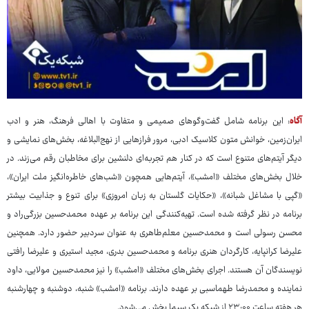
آگاه
: این برنامه شامل گفت‌وگوهای صمیمی و متفاوت با اهالی فرهنگ، هنر و ادب
ایران‌زمین، خوانش متون کلاسیک ادبی، مرور فرازهایی از نهج‌البلاغه، بخش‌های نمایشی و
دیگر آیتم‌های متنوع است که در کنار هم تجربه‌ای دلنشین برای مخاطبان رقم می‌زند. در
خلال بخش‌های مختلف «امشب»، آیتم‌هایی همچون «شب‌های خاطره‌انگیز ملت ایران»،
«گپی با مشاغل شبانه»، «حکایات گلستان به زبان امروزی» برای تنوع و جذابیت بیشتر
برنامه در نظر گرفته شده است. تهیه‌کنندگی این برنامه بر عهده محمدحسین بزرگی‌راد و
محسن رسولی است و محمدحسین معلم‌طاهری به عنوان سردبیر حضور دارد. همچنین
علیرضا کرانپایه، کارگردان هنری برنامه و محمدحسین بدری، مجید استیری و علیرضا رافتی
نویسندگان آن هستند. اجرای بخش‌های مختلف «امشب» را نیز محمدحسین مولایی، داود
نماینده و محمدرضا طهماسبی بر عهده دارند. برنامه «امشب» شنبه، دوشنبه و چهارشنبه
هر هفته ساعت ۲۳:۰۰ از شبکه یک سیما پخش می‌شود.