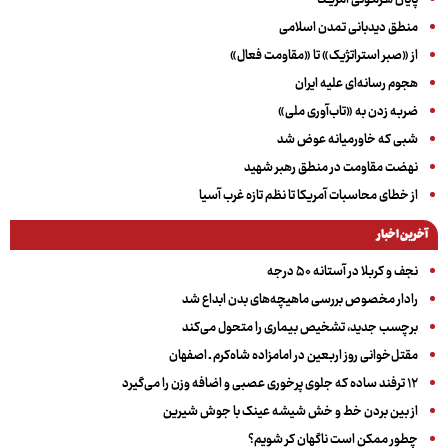
منطق دیدبانی تمدن اسلامی
از «صبر استراتژیک» تا «مقاومت فعال»
هجوم رسانه‌ای علیه ایران
ضربه زدن به «تاب‌آوری ملی»
شبی که خاورمیانه عوض شد
نهضت مقاومت در منطق رهبر شهید
از خطای محاسبات آمریکا تا نظم تازه غرب آسیا
آخرین اخبار
نجف و کربلا در آستانه ۵۰ درجه
رادار مخصوص بررسی ماهیچه‌های بدن ابداع شد
برچسب جدید، تشخیص بیماری را متحول می‌کند
مقتل‌خوانی روز اربعین در امامزاده شاه‌کرم ـ اصفهان
۱۲ ترفند ساده که جلوی پرخوری عصبی و اضافه ‌وزن را می‌گیرد
از بین بردن خط و خش شیشه عینک با جوش شیرین
چطور ممکن است ناگهان کر شویم؟