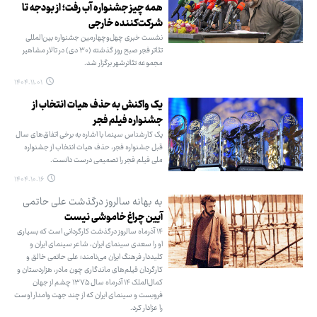
همه چیز جشنواره آب رفت؛‌ از بودجه تا
شرکت‌کننده خارجی
نشست خبری چهل‌وچهارمین جشنواره بین‌المللی
تئاتر فجر صبح روز گذشته (۳۰ دی) در تالار مشاهیر
مجموعه تئاترشهر برگزار شد.
۱۴۰۴.۱۱.۰۱
یک واکنش به حذف هیات انتخاب از
جشنواره فیلم فجر
یک کارشناس سینما با اشاره به برخی اتفاق‌های سال
قبل جشنواره فجر، حذف هیات انتخاب از جشنواره
ملی فیلم فجر را تصمیمی درست دانست.
۱۴۰۴.۱۰.۱۶
به بهانه سالروز درگذشت علی حاتمی
آیین چراغ خاموشی نیست
۱۴ آذرماه سالروز درگذشت کارگردانی است که بسیاری
او را سعدی سینمای ایران، شاعر سینمای ایران و
کلیددار فرهنگ ایران می‌نامند؛ علی حاتمی خالق و
کارگردان فیلم‌های ماندگاری چون مادر،‌ هزاردستان و
کمال‌الملک ۱۴ آذرماه سال ۱۳۷۵ چشم از جهان
فروبست و سینمای ایران که از چند جهت وامدار اوست
را عزادار کرد.