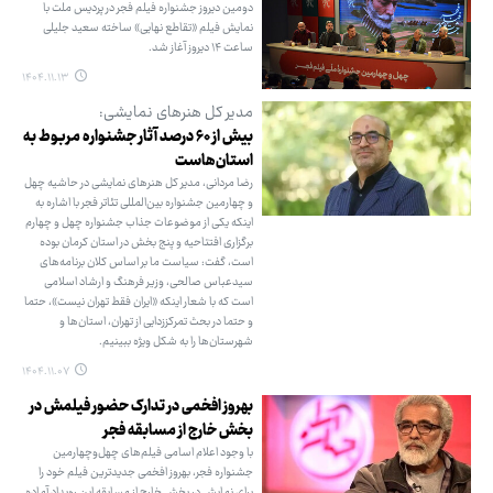
دومین دیروز جشنواره فیلم فجر در پردیس ملت با
نمایش فیلم «تقاطع نهایی» ساخته سعید جلیلی
ساعت ۱۴ دیروز آغاز شد.
۱۴۰۴.۱۱.۱۳
مدیر کل هنرهای نمایشی:
بیش از ۶۰ درصد آثار جشنواره مربوط به
استان‌هاست
رضا مردانی، مدیر کل هنرهای نمایشی در حاشیه چهل
و چهارمین جشنواره بین‌المللی تئاتر فجر با اشاره به
اینکه یکی از موضوعات جذاب جشنواره چهل و چهارم
برگزاری افتتاحیه و پنج بخش در استان کرمان بوده
است، گفت: سیاست ما بر اساس کلان برنامه‌های
سیدعباس صالحی، وزیر فرهنگ و ارشاد اسلامی
است که با شعار اینکه «ایران فقط تهران نیست»، حتما
و حتما در بحث تمرکززدایی از تهران، استان‌ها و
شهرستان‌ها را به شکل ویژه ببینیم.
۱۴۰۴.۱۱.۰۷
بهروز افخمی در تدارک حضور فیلمش در
بخش خارج از مسابقه فجر
با وجود اعلام اسامی فیلم‌های چهل‌وچهارمین
جشنواره فجر، بهروز افخمی جدیدترین فیلم خود را
برای نمایش در بخش خارج از مسابقه این رویداد آماده