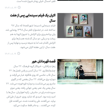
فجر، امسال خیلی زودتر شروع شده است.
۱۴۰۴.۰۸.۲۴
اکران یک فیلم سینمایی پس از هفت
سال
فیلم سینمایی «سینما شهر قصه» که سال ۹۷
ساخته شد، در جشنواره فجر سال ۱۳۹۸ رونمایی شد
ولی برنامه‌ریزی برای اکرانش با شیوع کرونا به هم
ریخت و در یکی، دو سال گذشته هم بارها برای
اکرانش اقدام شد اما به نتیجه نرسید و نهایتا پس از
هفت سال، از این هفته اکران می‌شود.
۱۴۰۴.۰۸.۱۹
قصه قهرمانان هور
زهرا بذرافکن- خبرنگار گروه فرهنگ: ۲۲ سال
چشم‌انتظاری، ۲۲ سال آمدن و رفتن فصل‌ها، ۲۲
سال قاب عکسی که روی طاقچه غبار می‌گرفت و
دوباره برق می‌افتاد، ۲۲ سال بغضی که در گلوی
مادری پیر می‌شکست و دوباره فروخورده می‌شد. ۲۲
سال یعنی یک عمر، یعنی جوانی رفته، یعنی موی
سپیدشده پای در. مادرش، زکیه اهوازیان، سال‌ها با
امید زنده بود. امیدی که شاید روزی خبری از علی‌اش
بیاید. می‌گفتند علی پناهنده شده، می‌گفتند فرار
کرده، می‌گفتند... و مادر فقط سکوت می‌کرد.