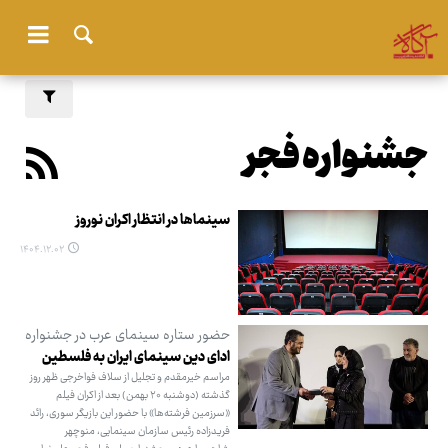
جشنواره فجر
سینماها در انتظار اکران نوروز
۱۴۰۴.۱۲.۰۲
حضور ستاره سینمای عرب در جشنواره
ادای دین سینمای ایران به فلسطین
مراسم خیرمقدم و تجلیل از سلاف فواخرجی ظهر روز
گذشته (دوشنبه ۲۰ بهمن) بعد از اکران فیلم
«سرزمین فرشته‌ها» با حضور این بازیگر سوری، رائد
فریدزاده رئیس سازمان سینمایی، منوچهر