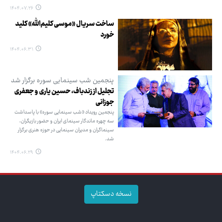
۱۴۰۴.۰۷.۲۶
ساخت سریال «موسی کلیم‌الله» کلید
خورد
۱۴۰۴.۰۶.۳۱
پنجمین شب سینمایی سوره برگزار شد
تجلیل از زندباف، حسین یاری و جعفری
جوزانی
پنجمین رویداد «شب سینمایی سوره» با پاسداشت
سه چهره ماندگار سینمای ایران و حضور بازیگران،
سینماگران و مدیران سینمایی در حوزه هنری برگزار
شد.
۱۴۰۴.۰۶.۲۹
نسخه دسکتاپ