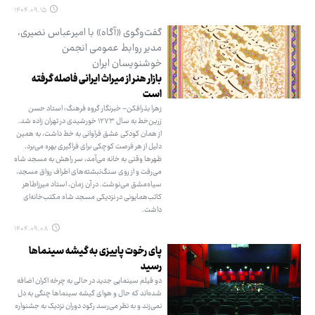
۱۴۰۴.۰۹.۱۵
گفت‌وگوی «آگاه» با امیرعباس نصیری،
مدیر روابط عمومی انجمن
خوشنویسان ایران
بازار هنر از میراث ایرانی فاصله گرفته
است
زهرا بذرافکن- خبرنگار گروه فرهنگ: استاد حسن
زرین‌خط به سال ۱۲۷۳ خورشیدی در تهران زاده شد.
از همان کودکی عشق فراوانی به خط داشت، به همین
دلیل از هر فرصت کوچکی برای فراگیری بهره می‌برد.
ظهرها وقتی به خانه می‌آمد، سر راهش به مسجد شاه
می‌رفت و از روی سنگ‌نبشته‌های اطراف رواق مسجد،
سیاه‌مشق می‌نوشت. در آن زمان، استاد میرزاطاهر
کاتب‌همایونی در نزدیکی مسجد شاه مکتب‌خانه‌ای
داشت.
۱۴۰۴.۰۹.۰۸
پای رخوت پاییزی به گیشه سینماها
رسید
دو فیلم سینمایی جدید در حالی به چرخه اکران اضافه
شده‌اند که حال و هوای گیشه سینماها چنگی به دل
نمی‌زند و به نظر می‌رسد رکود دوران نزدیک به جشنواره