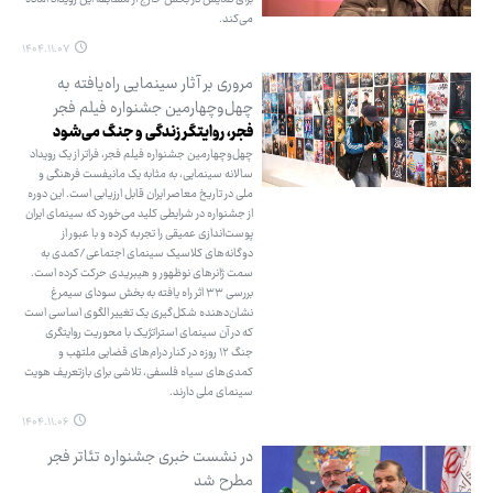
می‌کند.
۱۴۰۴.۱۱.۰۷
مروری بر آثار سینمایی راه‌یافته به
چهل‌وچهارمین جشنواره فیلم فجر
فجر، روایتگر زندگی و جنگ می‌شود
چهل‌وچهارمین جشنواره فیلم فجر، فراتر از یک رویداد
سالانه سینمایی، به مثابه یک مانیفست فرهنگی و
ملی در تاریخ معاصر ایران قابل ارزیابی است. این دوره
از جشنواره در شرایطی کلید می‌خورد که سینمای ایران
پوست‌اندازی عمیقی را تجربه کرده و با عبور از
دوگانه‌های کلاسیک سینمای اجتماعی/کمدی به
سمت ژانرهای نوظهور و هیبریدی حرکت کرده است.
بررسی ۳۳ اثر راه یافته به بخش سودای سیمرغ
نشان‌دهنده شکل‌گیری یک تغییر الگوی اساسی است
که در آن سینمای استراتژیک با محوریت روایتگری
جنگ ۱۲ روزه در کنار درام‌های قضایی ملتهب و
کمدی‌های سیاه فلسفی، تلاشی برای بازتعریف هویت
سینمای ملی دارند.
۱۴۰۴.۱۱.۰۶
در نشست خبری جشنواره تئاتر فجر
مطرح شد