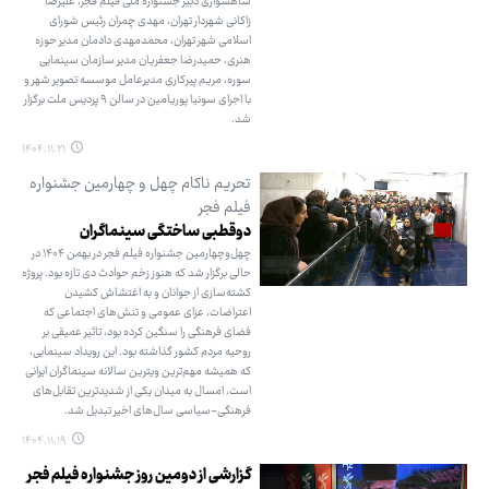
شاهسواری دبیر جشنواره ملی فیلم فجر، علیرضا
زاکانی شهردار تهران، مهدی چمران رئیس شورای
اسلامی شهر تهران، محمدمهدی دادمان مدیر حوزه
هنری، حمیدرضا جعفریان مدیر سازمان سینمایی
سوره، مریم پیرکاری مدیرعامل موسسه تصویر شهر و
با اجرای سونیا پوریامین در سالن ۹ پردیس ملت برگزار
شد.
۱۴۰۴.۱۱.۲۱
تحریم ناکام چهل و چهارمین جشنواره
فیلم فجر
دوقطبی ساختگی سینماگران
چهل‌وچهارمین جشنواره فیلم فجر در بهمن ۱۴۰۴ در
حالی برگزار شد که هنوز زخم حوادث دی‌ تازه بود. پروژه
کشته‌سازی از جوانان و به اغتشاش کشیدن
اعتراضات، عزای عمومی و تنش‌های اجتماعی که
فضای فرهنگی را سنگین کرده بود، تاثیر عمیقی بر
روحیه مردم کشور گذاشته بود. این رویداد سینمایی،
که همیشه مهم‌ترین ویترین سالانه سینماگران ایرانی
است، امسال به میدان یکی از شدیدترین تقابل‌های
فرهنگی-سیاسی سال‌های اخیر تبدیل شد.
۱۴۰۴.۱۱.۱۹
گزارشی از دومین روز جشنواره فیلم فجر