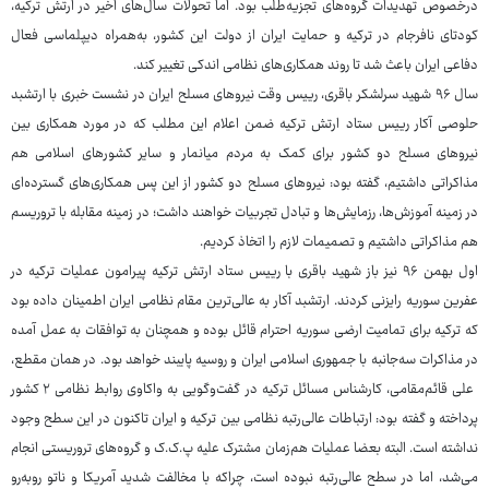
درخصوص تهدیدات گروه‌های تجزیه‌طلب بود. اما تحولات سال‌های اخیر در ارتش ترکیه،
کودتای نافرجام در ترکیه و حمایت ایران از دولت این کشور، به‌همراه دیپلماسی فعال
دفاعی ایران باعث شد تا روند همکاری‌های نظامی اندکی تغییر کند.
سال ۹۶ شهید سرلشکر باقری، رییس‌ وقت نیروهای مسلح ایران در نشست خبری با ارتشبد
حلوصی آکار رییس‌ ستاد ارتش ترکیه ضمن اعلام این مطلب که در مورد همکاری بین
نیروهای مسلح دو کشور برای کمک به مردم میانمار و سایر کشورهای اسلامی هم
مذاکراتی داشتیم، گفته بود: نیروهای مسلح دو کشور از این پس همکاری‌های گسترده‌ای
در زمینه آموزش‌ها، رزمایش‌ها و تبادل تجربیات خواهند داشت؛ در زمینه مقابله با تروریسم
هم مذاکراتی داشتیم و تصمیمات لازم را اتخاذ کردیم.
اول بهمن ۹۶ نیز باز شهید باقری با رییس ‌ستاد ارتش ترکیه پیرامون عملیات ترکیه در
عفرین سوریه رایزنی کردند. ارتشبد آکار به عالی‌ترین مقام نظامی ایران اطمینان داده بود
که ترکیه برای تمامیت ارضی سوریه احترام قائل بوده و همچنان به توافقات به عمل آمده
در مذاکرات سه‌جانبه با جمهوری اسلامی ایران و روسیه پایبند خواهد بود. در همان مقطع،
علی قائم‌مقامی، کارشناس مسائل ترکیه در گفت‌وگویی به واکاوی روابط نظامی ۲ کشور
پرداخته و گفته بود: ارتباطات عالی‌رتبه نظامی بین ترکیه و ایران تاکنون در این سطح وجود
نداشته است. البته بعضا عملیات هم‌زمان مشترک علیه پ.ک.ک و گروه‌های تروریستی انجام
می‌شد، اما در سطح عالی‌رتبه نبوده است، چراکه با مخالفت شدید آمریکا و ناتو روبه‌رو