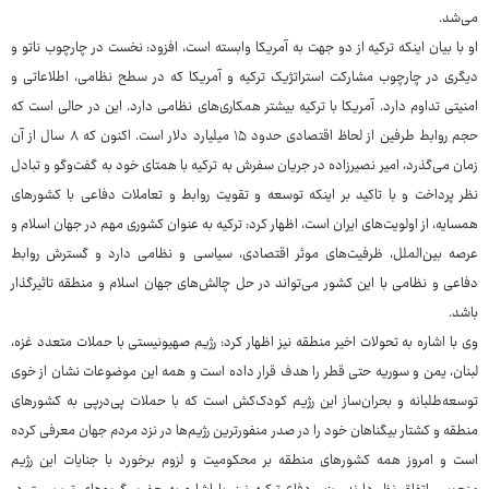
می‌شد.
او با بیان اینکه ترکیه از دو جهت به آمریکا وابسته است، افزود: نخست در چارچوب ناتو و
دیگری در چارچوب مشارکت استراتژیک ترکیه و آمریکا که در سطح نظامی، اطلاعاتی و
امنیتی تداوم دارد. آمریکا با ترکیه بیشتر همکاری‌های نظامی دارد. این در حالی است که
حجم روابط طرفین از لحاظ اقتصادی حدود ۱۵ میلیارد دلار است. اکنون که ۸ سال از آن
زمان می‌گذرد، امیر نصیرزاده در جریان سفرش به ترکیه با همتای خود به گفت‌وگو و تبادل
نظر پرداخت و با تاکید بر اینکه توسعه و تقویت روابط و تعاملات دفاعی با کشورهای
همسایه، از اولویت‌های ایران است، اظهار کرد: ترکیه به عنوان کشوری مهم در جهان اسلام و
عرصه بین‌الملل، ظرفیت‌های موثر اقتصادی، سیاسی و نظامی دارد و گسترش روابط
دفاعی و نظامی با این کشور می‌تواند در حل چالش‌های جهان اسلام و منطقه تاثیرگذار
باشد.
وی با اشاره به تحولات اخیر منطقه نیز اظهار کرد: رژیم صهیونیستی با حملات متعدد غزه،
لبنان، یمن و سوریه حتی قطر را هدف قرار داده است و همه این موضوعات نشان از خوی
توسعه‌طلبانه و بحران‌ساز این رژیم کودک‌کش است که با حملات پی‌درپی به کشورهای
منطقه و کشتار بیگناهان خود را در صدر منفورترین رژیم‌ها در نزد مردم جهان معرفی کرده
است و امروز همه کشورهای منطقه بر محکومیت و لزوم برخورد با جنایات این رژیم