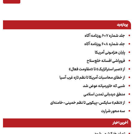
پربازدید
جلد شماره ۶۰۷ روزنامه آگاه
جلد شماره ۶۰۸ روزنامه آگاه
پایان هـژمـونی آمریـکا
فروپاشی افسانه خلع‌سلاح
از «صبر استراتژیک» تا «مقاومت فعال»
از خطای محاسبات آمریکا تا نظم تازه غرب آسیا
شبی که خاورمیانه عوض شد
منطق دیدبانی تمدن اسلامی
از «نظم» سایکس-پیکویی تا نظم خمینی-خامنه‌ای
سه‌ محور شرارت
آخرین اخبار