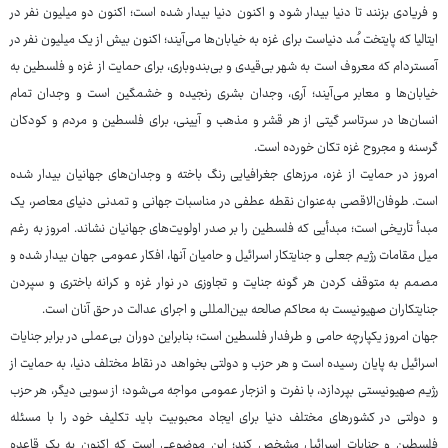
و فریادی بزنند تا دنیا بیدار شود و اکنون دنیا بیدار شده است؛ اکنون دو میلیون نفر در
ایتالیا که پایتخت مُد دنیاست برای غزه به خیابان‌ها می‌آیند؛ اکنون بیش از یک میلیون نفر در
آمستردام که معروف است به شهر بی‌قیدی و بی‌بندوباری، برای حمایت از غزه و فلسطین به
خیابان‌ها و معابر می‌آیند؛ آری، وجدان بشری رنجیده و خشمگین است و وجدان تمام
انسان‌ها در سرتاسر گیتی از هر قشر و مذهب و آیینی، برای فلسطین و مردم و کودکان
گرسنه و مجروح غزه تکان خورده است.
امروز در حمایت از غزه، مرزهای جغرافیایی رنگ باخته و وجدان‌های جهانیان بیدار شده
است. طوفان‌الاقصی به‌عنوان نقطه عطفی در مناسبات جهانی و تمدنی دنیای معاصر، یک
مبدأ تاریخی است؛ مبدأیی که فلسطین را بر صدر اولویت‌های جهانیان نشاند. امروز به رغم
میل مقامات رژیم جعلی و جنایتکار اسرائیل و حامیان آنها، افکار عمومی جهان بیدار شده و
مصمم به متوقف کردن هر گونه جنایت و تجاوزی در نوار غزه و کرانه باختری و سپردن
جنایتکاران صهیونیست به محاکم صالحه بین‌المللی و اجرای عدالت در حق آنان است.
جهان امروز یکپارچه حامی و طرفدار فلسطین است؛ بنابراین دوران بی‌عملی در برابر جنایات
اسرائیل به پایان رسیده است و هر حزب و دولتی بخواهد در نقاط مختلف دنیا، به حمایت از
رژیم صهیونیستی بپردازد، با نفرت و انزجار عمومی مواجه می‌شود؛ از سویی دیگر، هر حزب
و دولتی در کشورهای مختلف دنیا برای ایجاد محبوبیت باید تکلیف خود را با مسئله
فلسطین و جنایات اسرائیل مشخص کند؛ این موضوعی است که اکنون به یک قاعده