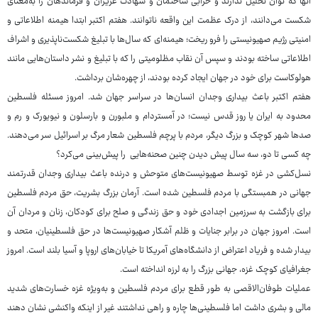
آنها که توان تحلیل ندارند و خرابی ساختمان و شهادت عزیزان و فرماندهان را به‌معنای
شکست می‌دانند، از درک عظمت این واقعه ناتوانند. هفتم اکتبر ابتدا هیمنه اطلاعاتی و
امنیتی رژیم صهیونیستی را فرو ریخت؛ هیمنه‌ای که سال‌ها با تبلیغ شکست‌ناپذیری و اشراف
اطلاعاتی ساخته بودند و سپس آن نقاب مظلومیتی را که با تبلیغ و نشر داستان‌هایی مانند
هولوکاست برای خود در جهان ایجاد کرده بودند، از چهره‌شان برداشت.
هفتم اکتبر باعث بیداری وجدان انسان‌ها در سراسر جهان شد. امروز مسئله فلسطین
محدود به ایران یا روز قدس نیست؛ در آمستردام و ملبورن و بارسلون و نیویورک و رم و
صدها شهر کوچک و بزرگ دیگر، مردم با پرچم فلسطین شعار مرگ بر اسرائیل سر می‌دهند.
چه کسی تا دو، سه سال پیش دیدن چنین صحنه‌هایی را پیش‌بینی می‌کرد؟
نسل‌کشی در غزه توسط صهیونیست‌های متوحش و درنده باعث بیداری وجدان قدرتمند
جهانی در همبستگی با مردم فلسطین شده است. آرمان بزرگ بشریت، حق مردم فلسطین
برای بازگشت به سرزمین اجدادی خود و حق زندگی و صلح برای کودکان، زنان و مردان آن
است. امروز جهان در برابر جنایات و ظلم آشکار صهیونیست‌ها در حق فلسطینیان، متحد و
بیدار شده و فریاد اعتراض از دانشگاه‌های آمریکا تا خیابان‌های اروپا و آسیا بلند است. امروز
جغرافیای کوچک غزه، جهانی بزرگ را به لرزه انداخته است.
عملیات طوفان‌الاقصی به طور قطع برای مردم فلسطین و به‌ویژه غزه خسارت‌های شدید
مالی و بشری داشت اما فلسطینی‌ها چاره و راهی نداشتند غیر از اینکه واکنشی نشان دهند