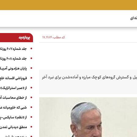
ه ای
کد مطلب:
۱۷٬۴۸۴
پربازدید
جلد شماره ۶۰۷ روزنامه آگاه
جلد شماره ۶۰۸ روزنامه آگاه
پایان هـژمـونی آمریـک
یل و گسترش گروه‌های کوچک مبارزه و آماده‌شدن برای نبرد آخر
فروپاشی افسانه خلع
از «صبر استراتژیک» 
از خطای محاسبات آمری
شبی که خاورمیانه 
از «نظم» سایکس-پیک
منطق دیدبانی تمدن 