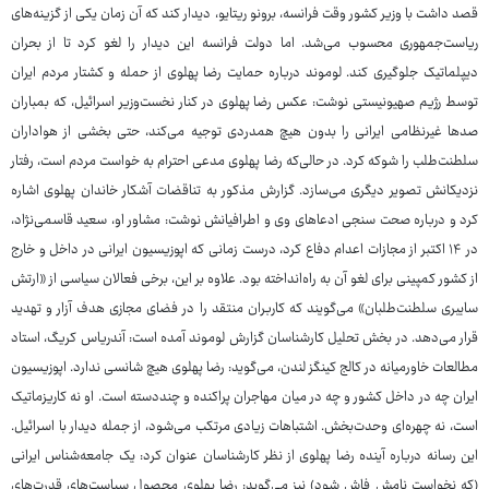
قصد داشت با وزیر کشور وقت فرانسه، برونو ریتایو، دیدار کند که آن زمان یکی از گزینه‌های
ریاست‌جمهوری محسوب می‌شد. اما دولت فرانسه این دیدار را لغو کرد تا از بحران
دیپلماتیک جلوگیری کند. لوموند درباره حمایت رضا پهلوی از حمله و کشتار مردم ایران
توسط رژیم صهیونیستی نوشت: عکس رضا پهلوی در کنار نخست‌وزیر اسرائیل، که بمباران
صدها غیرنظامی ایرانی را بدون هیچ همدردی توجیه می‌کند، حتی بخشی از هواداران
سلطنت‌طلب را شوکه کرد. در حالی‌که رضا پهلوی مدعی احترام به خواست مردم است، رفتار
نزدیکانش تصویر دیگری می‌سازد. گزارش مذکور به تناقضات آشکار خاندان پهلوی اشاره
کرد و درباره صحت سنجی ادعاهای وی و اطرافیانش نوشت: مشاور او، سعید قاسمی‌نژاد،
در ۱۴ اکتبر از مجازات اعدام دفاع کرد، درست زمانی که اپوزیسیون ایرانی در داخل و خارج
از کشور کمپینی برای لغو آن به راه‌انداخته بود. علاوه بر این، برخی فعالان سیاسی از «ارتش
سایبری سلطنت‌طلبان» می‌گویند که کاربران منتقد را در فضای مجازی هدف آزار و تهدید
قرار می‌دهد. در بخش تحلیل کارشناسان گزارش لوموند آمده است: آندریاس کریگ، استاد
مطالعات خاورمیانه در کالج کینگز لندن، می‌گوید: رضا پهلوی هیچ شانسی ندارد. اپوزیسیون
ایران چه در داخل کشور و چه در میان مهاجران پراکنده و چنددسته است. او نه کاریزماتیک
است، نه چهره‌ای وحدت‌بخش. اشتباهات زیادی مرتکب می‌شود، از جمله دیدار با اسرائیل.
این رسانه درباره آینده رضا پهلوی از نظر کارشناسان عنوان کرد: یک جامعه‌شناس ایرانی
(که نخواست نامش فاش شود) نیز می‌گوید: رضا پهلوی محصول سیاست‌های قدرت‌های