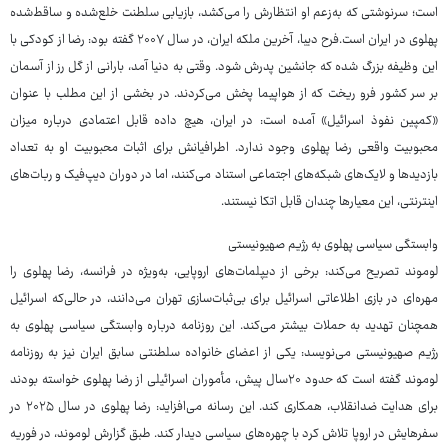
است؛ سرنوشتی که به‌زعم او انتظارش را می‌کشد، بازیابی سلطنت خلع‌شده و ساقط‌شده
پهلوی در ایران است‌.فرح دیبا، آخرین ملکه ایران، در سال ۲۰۰۷ گفته بود: رضا از کودکی با
این وظیفه بزرگ شده که جانشین پدرش شود. وقتی به دنیا آمد، بارانی از گل رز از آسمان
بر سر کشور فرو ریخت که از هواپیما پخش می‌کردند. در بخشی از این مطلب با عنوان
«کمپین نفوذ اسرائیل» آمده است: در ایران، هیچ داده قابل اعتمادی درباره میزان
محبوبیت واقعی رضا پهلوی وجود ندارد. اطرافیانش برای اثبات محبوبیت او به تعداد
بازدیدها و لایک‌های شبکه‌های اجتماعی استناد می‌کنند، اما در دوران دیپ‌فیک و ربات‌های
اینترنتی، این معیارها چندان قابل اتکا نیستند.
وابستگی سیاسی پهلوی به رژیم صهیونیستی
لوموند تصریح می‌کند: برخی از دیپلمات‌های اروپایی، به‌ویژه در فرانسه، رضا پهلوی را
مهره‌ای در بازی اطلاعاتی اسرائیل برای بی‌ثبات‌سازی تهران می‌دانند، در حالی‌که اسرائیل
همچنان تهدید به حملات بیشتر می‌کند. این روزنامه درباره وابستگی سیاسی پهلوی به
رژیم صهیونیستی می‌نویسد: یکی از اعضای خانواده سلطنتی سابق ایران نیز به روزنامه
لوموند گفته است که حدود ۲۰سال پیش، مأموران اسرائیلی از رضا پهلوی خواسته بودند
برای هدایت ضدانقلاب، همکاری کند. این رسانه می‌افزاید: رضا پهلوی در سال ۲۰۲۵ در
سفرهایش در اروپا تلاش کرد با چهره‌های سیاسی دیدار کند. طبق گزارش لوموند، در فوریه