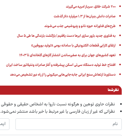
۲۰۰ شرکت خلاق، سرباز امریه می‌گیرند
صادرات دانش بنیان‌ها از ۱.۳ میلیارد دلار گذشت
طرح‌های فناورانه حوزه نانو و پتروشیمی جذب می‌شوند
به فناوری جدید بارور سازی ابرها دست یافتیم | بازگشت بارندگی ها طی ۵ سال
ارتقای کارایی قطعات الکترونیکی با سامانه بومی «تولید بوروفین»
تعهد کشورهای جهان برای به صفررساندن انتشار گازهای گلخانه‌ای تا ۱۴۰۳
افتتاح خط تولید دستگاه سی‌تی اسکن پیشرفته و آغاز صادرات ونتیلاتور ساخت ایران
دستاورد| ارتعاش‌سنج ایرانی جابه‌جایی‌هایی میکرونی را از راه دور تشخیص می‌دهد
نظر شما
نظرات حاوی توهین و هرگونه نسبت ناروا به اشخاص حقیقی و حقوقی 
نظراتی که غیر از زبان فارسی یا غیر مرتبط با خبر باشد منتشر نمی‌شود.