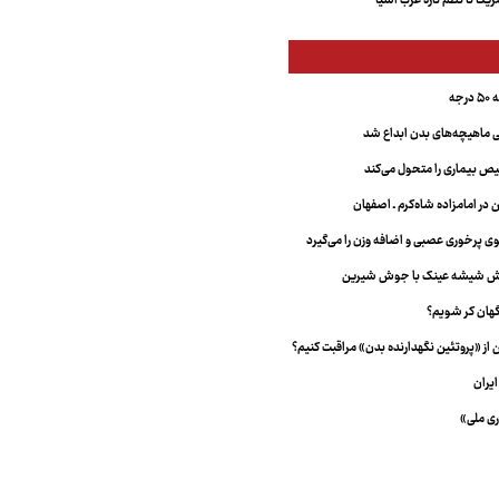
کا تا نظم تازه غرب آسیا
جه
ماهیچه‌های بدن ابداع شد
 بیماری را متحول می‌کند
 در امامزاده شاه‌کرم ـ اصفهان
خش شیشه عینک با جوش شیرین
هان کر شویم؟
از «پروتئین نگهدارنده بدن» مراقبت کنیم؟
یران
ری ملی»