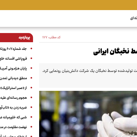
ه ای
کد مطلب:
۱۷۷
پربازدید
جلد شماره ۶۰۷ روزنامه آگاه
ط نخبگان ایرانی
فروپاشی افسانه خلع
پایان هـژمـونی آمریـک
یست تولیدشده توسط نخبگان یک شرکت دانش‌بنیان رونمایی کرد.
منطق دیدبانی تمدن 
از «صبر استراتژیک» 
هجوم رسانه‌ای علیه ا
ضربه زدن به «تاب‌آو
شبی که خاورمیانه 
نهضت مقاومت در منط