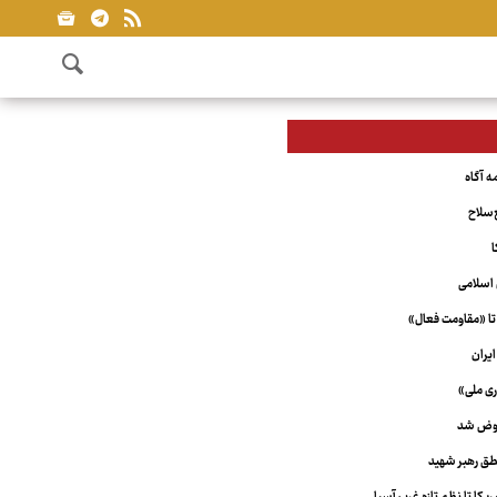
‌سلاح
ا
اسلامی
تا «مقاومت فعال»
یران
ری ملی»
عوض شد
ق رهبر شهید