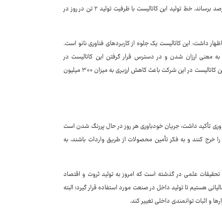
جای فلز نقره، استفاده از این فلز در کاتالیست را کاهش داده و از ۲۸ درصد به ۱۸ درصد برساند. خط تولید این کاتالیست با ظرفیت تولید ۲ تن در روز در
هار داشت: این کاتالیست یک جلوه از کاربردهای فناوری نانو است.
ارجی، به معنی ارزان شدن و در دسترس قرار گرفتن این کاتالیست در
کاربردهاست و این خود یعنی افزایش توان مقاومت در شرایط تحریمی امروز. تولید این کاتالیست در این شرکت باعث کاهش ارزبری به میزان ۳۰۰ میلیون
وری تأکید داشت: جریان خودباوری هر روز در حال پررنگ شدن است
را خرج کنند و به فکر تأمین محصولات از طریق واردات باشند، به
و فناوری رئیس جمهور اظهار کرد: این کاتالیست نتیجه ۱۳ تا ۱۵ سال تحقیقات علمی در گذشته است که امروز به تولید ثروت و اقتصاد
الیاتی هستیم تا تولید داخل در صنعت مورد استفاده قرار گیرد؛ البته
ها و اثبات توانمندی داخلی تغییر کند.