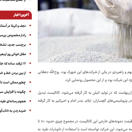
از خطای محاسبات آمری
آخرین اخبار
نجف و کربلا در آستانه ۵۰ در
رادار مخصوص بررسی 
برچسب جدید، تشخیص
مقتل‌خوانی روز اربعین
۱۲ ترفند ساده که جلوی پرخوری عصبی و اضافه ‌وزن را می‌گیرد
یک محصول مهم و راهبردی در یکی از شرکت‌های این شهرک بود. روح‌الله دهقانی
از بین بردن خط و 
ژه این شرکت بود و از این محصول رونمایی کرد.
چطور ممکن است ناگ
چگونه با افزایش سن 
ن‌بهاست که در تولید اتیلن به کار گرفته می‌شود. کاتالیست تبدیل
 پتروشیمی‌های گچساران، ایلام، بندر امام و امیرکبیر به کار گرفته
هجوم رسانه‌ای علیه ا
ضربه زدن به «تاب‌آو
مصرف سالانه این کاتالیست در کشور حدود ۲۰۰ تن است. به گفته مسؤولان شرکت، قیمت نمونه‌های خارجی این کاتالیست در مجموع چیزی حدود ۸۰ تا
نمونه داخلی با قیمت ۴۷ تا ۴۸ میلیون یورویی عرضه می‌شود. این شرکت توانسته است با استفاده از نانوذرات نقره، به