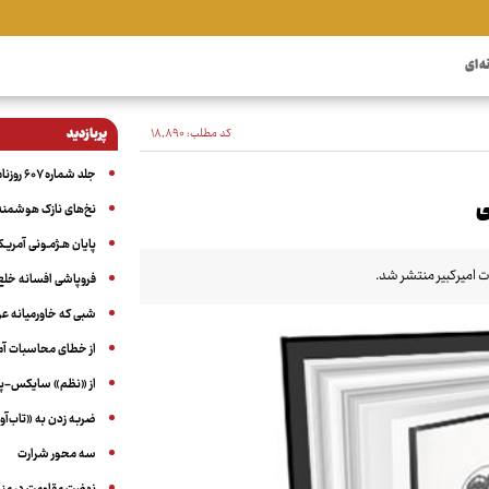
ه ای
کد مطلب:
۱۸٬۸۹۰
پربازدید
جلد شماره ۶۰۷ روزنامه آگاه
ی
نخ‌های نازک هوشمند 
پایان هـژمـونی آمریـک
 امیرکبیر منتشر شد.
فروپاشی افسانه خلع
شبی که خاورمیانه 
از خطای محاسبات آمری
از «نظم» سایکس-پیک
ضربه زدن به «تاب‌آو
سه‌ محور شرارت