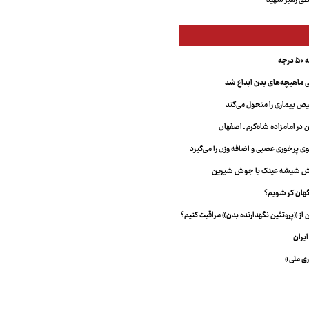
ق رهبر شهید
جه
ماهیچه‌های بدن ابداع شد
 بیماری را متحول می‌کند
 در امامزاده شاه‌کرم ـ اصفهان
خش شیشه عینک با جوش شیرین
هان کر شویم؟
از «پروتئین نگهدارنده بدن» مراقبت کنیم؟
یران
ری ملی»