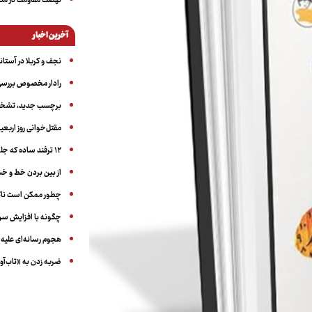
نهضت مقاومت در منط
آخرین اخبار
نجف و کربلا در آستانه ۵۰ در
رادار مخصوص بررسی 
برچسب جدید، تشخیص
مقتل‌خوانی روز اربعین
۱۲ ترفند ساده که جلوی پرخوری عصبی و اضافه ‌وزن را می‌گیرد
از بین بردن خط و 
چطور ممکن است ناگ
چگونه با افزایش سن 
هجوم رسانه‌ای علیه ا
ضربه زدن به «تاب‌آو