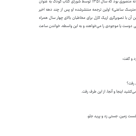
انتشارات روزبهان منتشر شدند. «جانوران نباید لباس بپوشند» یکی از ترجمه‌های فرزانه منصوری بود که سال ۱۳۵۱ توسط شورای کتاب کودک به عنوان
 «مترسک ساعتی» اولین ترجمه منتشرشده او پس از چند دهه اخیر
ب «مترسک ساعتی» سال ۱۹۷۱ منتشر شده و متن آن با تصویرگری اریک کارل برای مخاطبان بالای چهار سال همراه
انی دوست یا موجودی را می‌خواهند و به این واسطه، خواندن ساعت
د و گفت:
 رفت؟
شید اینجا و آنجا، از این طرف رفت.
، نشست زمین، جستی زد و پرید جلو.