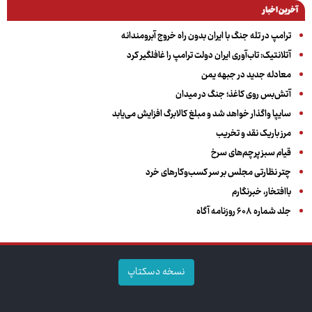
آخرین اخبار
ترامپ در تله جنگ با ایران بدون راه خروج آبرومندانه
آتلانتیک: تاب‌آوری ایران دولت ترامپ را غافلگیر کرد
معادله جدید در جبهه یمن
آتش‌بس روی کاغذ؛ جنگ در میدان
سایپا واگذار خواهد شد و مبلغ کالابرگ افزایش می‌یابد
مرز باریک نقد و تخریب
قیام سبز پرچم‌های سرخ
چتر نظارتی مجلس بر سر کسب‌وکارهای خرد
باافتخار، خبرنگارم
جلد شماره ۶۰۸ روزنامه آگاه
نسخه دسکتاپ