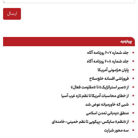
ارسال
پربازدید
جلد شماره ۶۰۷ روزنامه آگاه
جلد شماره ۶۰۸ روزنامه آگاه
پایان هـژمـونی آمریـکا
فروپاشی افسانه خلع‌سلاح
از «صبر استراتژیک» تا «مقاومت فعال»
از خطای محاسبات آمریکا تا نظم تازه غرب آسیا
شبی که خاورمیانه عوض شد
منطق دیدبانی تمدن اسلامی
از «نظم» سایکس-پیکویی تا نظم خمینی-خامنه‌ای
سه‌ محور شرارت