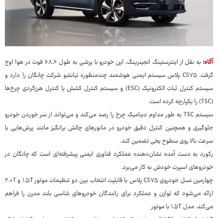
آگاه:
به نقل از اینترستینگ انجینرینگ، این خودرو با پرشی به طول ۶۸.۶ فوت در هوا اوج
گرفت. CS۷۵ پلاس سیستم ایمنی هوشمند چندمنظوره تیانشو شرکت چانگان را دارد و
سیستم کنترل ثبات الکترونیک (ESC) و سیستم کنترل کشش یا کنترل هرزگردی چرخ‌ها
(TSC) را یکپارچه کرده است.
سیستم TSC به طور مداوم دینامیک چرخ را رصد می‌کند و می‌تواند از سر خوردن خودرو
جلوگیری و همچنین کنترل دقیق خودرو در مانورهای چالش برانگیز مانند پرش‌هایی با
سرعت بالا روی سطوح یخی تضمین کند.
رکورد به دست آمده نشان‌دهنده عملکرد فناوری ایمنی پیشرفته‌ای است که چانگان در
خودروهای اسپرت خودش به کار می‌برد.
چهارمین نسل خودروی CS۷۵ پلاس با قابلیت انتخاب بین دو تنظیمات موتور ۱.۵T و ۲.۰T
ارائه می‌شود که توازن و عملکرد برای رانندگان خودروهای شاسی بلند مدرن را فراهم
می‌کند. مدل ۱.۵T با موتور