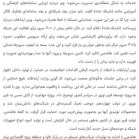
خدمات به شکل شفاف‌تری مدیریت می‌شود. وی درباره ارزیابی سامانه‌های فرهنگی و
آموزشی مانند «شبکه شاد» گفت: باید میان بعد شبکه‌ای و بعد سامانه‌ای تفکیک قائل
شد، چرا که در غیر این صورت، شناسایی مسئله با خطا همراه می‌شود. وزیر ارتباطات درباره
زیرساخت «شبکه شاد» اعلام کرد: در حال حاضر بیش از ۴۰۰ سرور برای فعالیت این شبکه
وجود دارد که برآوردهای کارشناسی نشان می‌دهند برای ارائه سرویس مطلوب، حدود
۳۷۵ سرور دیگر باید به‌طور موثر زیر بار قرار گیرد و این عدد بسته به کیفیت سرورها ممکن
است تغییر کند. هاشمی تاکید کرد: تامین سرورها و ورود آنها به مدار بهره‌برداری ضرورت و
فوریت دارد و نباید زمان را از دست داد.
وزیر ارتباطات با انتقاد از نادیده گرفتن اقدامات انجام‌شده در حمایت از تولید داخل اظهار
کرد: در برخی جلسات به‌گونه‌ای صحبت می‌شود که گویی وزارت ارتباطات هیچ حمایتی از
تولید داخلی نداشته است، در حالی که این برداشت با واقعیت هم‌خوانی ندارد. وی با اشاره
به پروژه توسعه فیبر نوری در سراسر کشور توضیح داد: پروژه مهاجرت از کابل مسی به فیبر
نوری، در دولت چهاردهم، موجب تحرک گسترده‌ای در شرکت‌های دانش‌بنیان شد و
محصولات تولیدی آنها نیز به‌صورت پیش‌خرید مورد حمایت قرار گرفت. به گفته هاشمی،
تولید فیبر نوری در کشور به‌طور مستمر در حال افزایش است و تولید انبوه انواع تجهیزات
شبکه و مودم‌های نسل جدید آغاز شده است.
هاشمی با اشاره به تولیدات شرکت‌های مستقر در در پارک فاوا و منطقه ویژه اقتصادی پیام