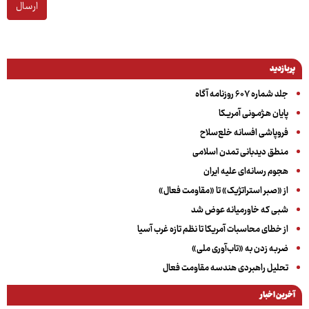
ارسال
پربازدید
جلد شماره ۶۰۷ روزنامه آگاه
پایان هـژمـونی آمریـکا
فروپاشی افسانه خلع‌سلاح
منطق دیدبانی تمدن اسلامی
هجوم رسانه‌ای علیه ایران
از «صبر استراتژیک» تا «مقاومت فعال»
شبی که خاورمیانه عوض شد
از خطای محاسبات آمریکا تا نظم تازه غرب آسیا
ضربه زدن به «تاب‌آوری ملی»
تحلیل راهبردی هندسه مقاومت فعال
آخرین اخبار