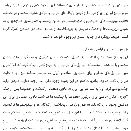
سهمگین وارد شده به دشمن انتظار می‌رود حملات آنها از حیث کمی و کیفی افزایش یابد.
در برابر نیز ایران روی از دور خارج کردن پایگاه‌های هوایی و مبادی شلیک دشمن در منطقه،
تعقیب تروریست‌های آمریکایی و صهیونیستی در اماکن پوششی، خنثی‌سازی طرح‌های ورود
زمینی تروریست‌ها و حملات موردی به زیرساخت‌ها و منافع اقتصادی دشمن تمرکز کرده
است. طبیعتا رویکردهای جدید آفندی نیز وجود خواهد داشت.
پل هوایی ایران بر اراضی اشغالی
این واضح است که پدافند ما به دلایل متعدد، امکان درگیری و سرنگونی جنگنده‌های
دشمن را نداشته و متاسفانه آنها پل‌های هوایی را به مرکز کشور ایجاد کرده‌اند اما اکنون
عین این پل‌های هوایی برای جمهوری اسلامی ایران به سراسر منطقه نیز وجود دارد.
می‌توان گفت که یک برابری ظاهری در این زمینه وجود دارد اما از چند تفاوت کلیدی نباید
چشم‌پوشی کرد: اولا پدافند هوایی ایران به دلایل متعدد از گذشته و خصوصا پس از جنگ
۱۲روزه، امکان خاصی برای درگیری خصوصا با جنگنده‌ها نداشت. دلایل متعددی برای این
موضوع وجود دارد که باید به طور ویژه بدان پرداخت؛ از کم‌کاری‌ها و بی‌توجهی‌ها تا کمبود
وقت و سرمایه و امکانات و ... . با این حال همانطور که گفته شد، دشمن دستکم هفت
گیت لایه‌بندی شده در قالب یک شبکه یکپارچه چندملیتی برای حفاظت از رژیم تاسیس و
مرتبا پیش از عملیات‌های وعده صادق ۱ تا ۴ آنها را به روزرسانی و مستحکم‌تر کرد با این