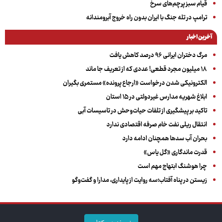
قیام سبز پرچم‌های سرخ
ترامپ در تله جنگ با ایران بدون راه خروج آبرومندانه
آخرین اخبار
مرگ دختران ایرانی ۹۶ درصد کاهش یافت
۱۸ میلیون مجرد قطعی! عددی که از تعریف جا ماند
الکترونیکی شدن درخواست «ارجاع پرونده» مستمری بگیران
ابلاغ شهریه مدارس غیردولتی در ۱۵ استان
تاکید بر پیشگیری از تلفات حیات‌وحش در تاسیسات آبی
انتقال ریلی نفت خام صرفه اقتصادی ندارد
بحران آب سدها همچنان ادامه دارد
قدرت ماندگاری «گل یاس»
چرا هوشنگ ابتهاج مهم است
زیستن در پناه آفتاب؛سه روایت از پایداری، مدارا و گفت‌وگو