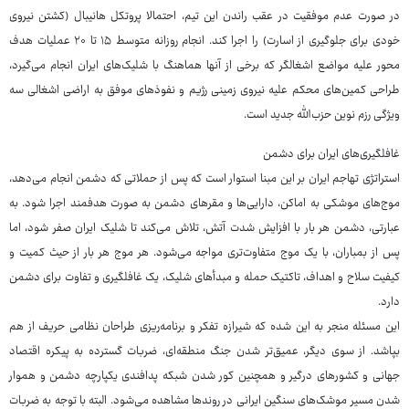
در صورت عدم موفقیت در عقب راندن این تیم، احتمالا پروتکل هانیبال (کشتن نیروی
خودی برای جلوگیری از اسارت) را اجرا کند. انجام روزانه متوسط ۱۵ تا ۲۰ عملیات هدف
محور علیه مواضع اشغالگر که برخی از آنها هماهنگ با شلیک‌های ایران انجام می‌گیرد،
طراحی کمین‌های محکم علیه نیروی زمینی رژیم و نفوذهای موفق به اراضی اشغالی سه
ویژگی رزم نوین حزب‌الله جدید است.
غافلگیری‌های ایران برای دشمن
استراتژی تهاجم ایران بر این مبنا استوار است که پس از حملاتی که دشمن انجام می‌دهد،
موج‌های موشکی به اماکن، دارایی‌ها و مقرهای دشمن به صورت هدفمند اجرا شود. به
عبارتی، دشمن هر بار با افزایش شدت آتش، تلاش می‌کند تا شلیک ایران صفر شود، اما
پس از بمباران، با یک موج متفاوت‌تری مواجه می‌شود. هر موج هر بار از حیث کمیت و
کیفیت سلاح و اهداف، تاکتیک حمله و مبدأهای شلیک، یک غافلگیری و تفاوت برای دشمن
دارد.
این مسئله منجر به این شده که شیرازه تفکر و برنامه‌ریزی طراحان نظامی حریف از هم
بپاشد. از سوی دیگر، عمیق‌تر شدن جنگ منطقه‌ای، ضربات گسترده به پیکره اقتصاد
جهانی و کشورهای درگیر و همچنین کور شدن شبکه پدافندی یکپارچه دشمن و هموار
شدن مسیر موشک‌های سنگین ایرانی در روندها مشاهده می‌شود. البته با توجه به ضربات