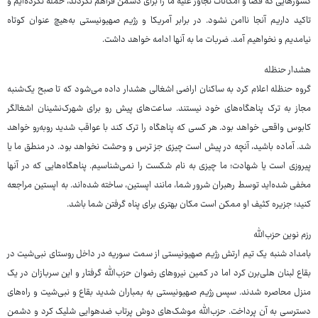
کشورهایی که فضا و امکانات تجاوز علیه ما را برای دشمن فراهم نکردند، حمله نکرده‌ایم و
تاکید داریم آنجا ناامن نشود. در برابر آمریکا و رژیم صهیونیستی به‌هیچ عنوان کوتاه
نیامدیم و نخواهیم آمد. ضربات ما به آنها ادامه خواهد داشت.
هشدار حنظله
گروه حنظله اعلام کرد به ساکنان اراضی اشغالی هشدار داده می‌شود که تا صبح یک‌شنبه
مجاز به ترک پناهگاه‌های خود نیستند. ساعت‌های پیش رو برای شهرک‌نشینان اشغالگر
کابوس واقعی خواهد بود. هر کسی که پناهگاه را ترک کند با عواقب شدید روبه‌رو خواهد
شد. آماده باشید، آنچه در پیش است چیزی جز ترس و وحشت نخواهد بود. در منطق ما یا
پیروزی است یا شهادت؛ ما چیزی به نام شکست را نمی‌شناسیم. پناهگاه‌هایی که در آنها
مخفی شده‌اید توسط رهبران شرور شما، مانند اپستین، ساخته شده‌اند. به اپستین مراجعه
کنید؛ جزیره کثیف او ممکن است مکان بهتری برای پناه گرفتن شما باشد.
رزم نوین حزب‌الله
بامداد شنبه یک تیم ارتش رژیم صهیونیستی از سمت سوریه در داخل روستای نبی‌شیت در
بقاع لبنان هلی‌برن کرد اما در کمین نیروهای رضوان حزب‌الله گرفتار و این سربازان در یک
منزل محاصره شدند. سپس رژیم صهیونیستی به بمباران شدید بقاع و نبی‌شیت و راه‌های
دسترسی به آن پرداخت. حزب‌الله موشک‌های دوش پرتاب ضدهوایی شلیک کرد و دشمن