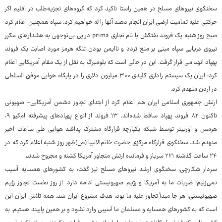
سخنگوی نیروهای مسلح در همین راستا تاکید کرد که گروه‌های تجزیه‌طلب در اقلیم اگر
حرکتی علیه تمامیت ارضی ایران انجام دهند آنها را له خواهیم کرد. سپاه همچنین اعلام کرد
صبح روز شنبه یک فروند نفتکش با نام تجاری prima در پی بی‌توجهی به هشدارهای مکرر
نیروی دریایی سپاه مبنی بر منع تردد و ناایمن بودن تنگه هرمز مورد اصابت یک فروند
پهپاد انهدامی قرار گرفت. این در حالی است که بلومبرگ به نقل از یک مقام آمریکایی اعلام
کرد: ایران یک سیستم راداری کلیدی ۳۰۰ میلیون دلاری را در پایگاه هوایی موفق السلطی
در اردن منهدم کرد.
ارتش جمهوری اسلامی ایران هم اعلام کرد از ابتدای تجاوز دشمن آمریکایی- صهیونی
تاکنون ۸۲ فروند پهپاد ساقط شده‌اند. ۱۳ فروند از انواع پهپادهای پیشرفته ام‌کیو ۹،
هرمس و اوربیتر توسط شبکه یکپارچه قرارگاه مشترک پدافند هوایی طی ساعات اخیر
منهدم شد. سخنگوی قرارگاه مرکزی حضرت خاتم‌الانبیا (ص)ظهر روز شنبه اعلام کرد که در
۲۴ ساعت گذشته ۲۲۱ سرباز و فرمانده ارتش متجاوز آمریکا کشته و مجروح شدند.
سردار شکارچی، سخنگوی ارشد نیروهای مسلح نیز گفت: به کشورهای همسایه آسیب
نمی‌زنیم؛ ضربات ما به آمریکا و رژیم صهیونیستی ادامه دارد. از روز نخست تجاوز رژیم
صهیونیستی، هر جا مبدأ تجاوز علیه ما بود، هدف مشروع ایران شد. همه تلاش ایران این
است که به کشورهای همسایه و مسلمان ما آسیبی وارد نشود و بر همین پایبند هستیم. به