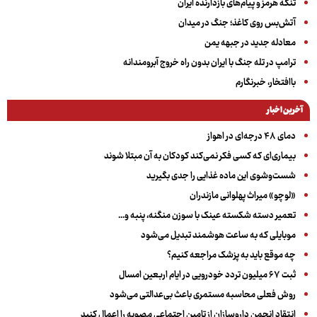
تنگه هرمز و پیام‌های بازدارنده ایران
آتش‌بس روی کاغذ؛ جنگ در میدان
معادله جدید در جبهه یمن
ترامپ در تله جنگ با ایران بدون راه خروج آبرومندانه
باافتخار، خبرنگارم
آخرین اخبار
دمای ۴۸ درجه‌ای در اهواز
بیماری‌ای که کسی فکر نمی‌کند کودکان به آن مبتلا شوند
شست‌وشوی این ماده غذایی را جدی بگیرید
«لوچو» میراث پهلوانی مازندران
تعمیر دسته شکسته عینک با سوزن منگنه، پنبه و...
موبایلی که به ساعت هوشمند تبدیل می‌شود
چه موقع باید به پزشک مراجعه کنیم؟
ثبت ۶۷ میلیون تردد خودرویی در ایام اربعین امسال
روش فعلی محاسبه مستمری باعث بی‌عدالتی می‌شود
انتقاد انجمن داروسازان از تامین اجتماعی مصوبه را اعمال کنید