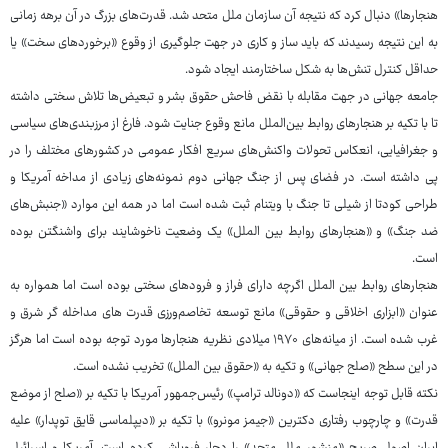
هنجارها» دنبال کرد که نتیجه آن سازمان ملل متحد شد. قدرت‌های بزرگ در آن برهه زمانی
به این نتیجه رسیدند که باید ساز و کاری در جهت جلوگیری از وقوع «برخوردهای سخت» یا
حداقل کنترل تنش‌ها به شکل ساختارمند ایجاد شود.
جامعه جهانی در جهت مقابله با نقض فاحش حقوق بشر و تبعیض‌ها تلاش سختی داشته
تا با تکیه بر هنجارهای روابط بین‌الملل مانع وقوع جنایت شود. فارغ از مرزبندی‌های سیاسی
و جغرافیایی، انعکاس تحولات واکنش‌های سریع افکار عمومی در کشورهای مختلف را در
پی داشته است. در فضای پس از جنگ جهانی دوم نمونه‌های زیادی از مداخه آمریکا و
طراحی کودتا از شیلی تا جنگ با ویتنام ثبت شده است اما در همه این موارد «جنبش‌های
ضد جنگ» و «هنجارهای روابط بین الملل» یک وضعیت ناخوشایند برای واشنگتن بوده
است.
هنجارهای روابط بین الملل اگرچه دارای فراز و فرودهای سختی بوده است اما همواره به
عنوان «ابزاری اخلاقی و حقوقی» مانع توسعه تخاصم‌ورزی قدرت های مداخله گر شرق و
غرب شده است. از میانه‌های ۱۹۷۰ میلادی نظریه هنجارها مورد توجه بوده است اما هرگز
در این سطح «صلح جهانی» و تکیه به «حقوق بین الملل» تخریب نشده است.
نکته قابل توجه اینجاست که «دونالد ترامپ» رئیس‌جمهور آمریکا با تکیه بر «صلح از موضع
قدرت» و چارچوب رفتاری دکترین «جیمز مونرو» با تکیه بر «دیپلماسی قایق توپدار» علیه