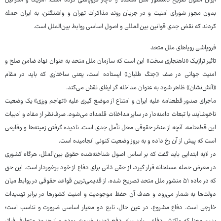
ایران اصول صریح «منشور ملل متحد» را دچار فروپاشی کرده است. آمریکا و اسرائیل
بدون مجوز شورای امنیت و در جریان روند مذاکرات تهران و واشنگتن، به ایران حمله
کردند که نقض جدی قوانین بین‌المللی و اصول اساسی روابط بین‌الملل است.
فروپاشی رویاهای ملل متحد
تاثیر تراژیک «ناهنجاری سخت» این است که سازمان ملل متحد به عنوان نهاد ضامن صلح و
امنیت جهانی در صف «جنگ طلبان» ایستاده است، یعنی ساختاری که باید در مقام
«آتش‌نشان» ظاهر شود به عنوان مداخله گر ایفای نقش می‌کند.
ماجرای صدور قطعنامه علیه ایران و امتناع از موضع گیری علیه «تهاجم ورزی» یک وضعیت
ناخوشایند با تبعات دامنه‌دار در سایر مداخلات قلمداد می‌شود. صرف‌نظر از مفاد و ادبیات
این قطعنامه، آنچه از منظر حقوقی محل تأمل جدی است، نادیده گرفتن زمینه‌ها و وقایعی
است که پیش از آن رخ داده و به بروز وضعیت کنونی انجامیده است.
در لایه ابتدایی باید گفت که بر اساس اصول شناخته‌شده حقوق بین‌الملل، هرگاه کشوری
در معرض حمله مسلحانه قرار گیرد، از حقی ذاتی برای دفاع از خود برخوردار است. این حق
که در ماده ۵۱ منشور ملل متحد تصریح شده، از قدیمی‌ترین قواعد حقوقی در روابط میان
دولت‌ها به شمار می‌رود و هدف آن حفظ موجودیت و امنیت کشورها در برابر تهدیدات
خارجی است. دفاع مشروع، در عین حال، تابع دو معیار اساسی ضرورت و تناسب است؛